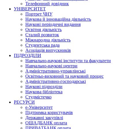
Телефонний довідник
УНІВЕРСИТЕТ
Портрет ЧНУ
Наукова й інноваційна діяльність
Наукові періодичні видання
Освітня діяльність
Сталий розвиток
Міжнародна діяльність
Студентська рада
Асоціація випускників
ПІДРОЗДІЛИ
Навчально-наукові інститути та факультети
Навчально-наукові центри
Адміністративно-управлінські
Освітньо-виховний та науковий процес
Адміністративно-господарські
Наукові підрозділи
Наукова бібліотека
Студмістечко
РЕСУРСИ
е-Університет
Підтримка користувачів
Державні закупівлі
ОЩАДБАНК оплата
ПРИВАТБАНК оплата