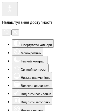
Налаштування доступності
Інвертувати кольори
Монохромний
Темний контраст
Світлий контраст
Низька насиченість
Висока насиченість
Виділити посилання
Виділити заголовки
Читач з екрана