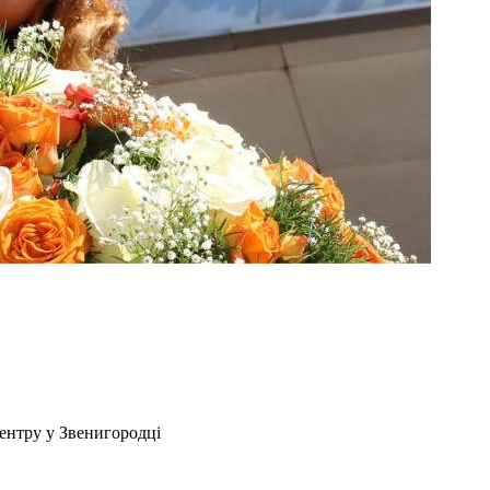
ентру у Звенигородці