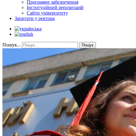
Програмне забезпечення
Інституційний репозитарій
Сайти університету
Запитати у ректора
Пошук...
Пошук