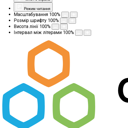
Режим читання
Масштабування
100
%
Розмір шрифту
100
%
Висота лінії
100
%
Інтервал між літерами
100
%