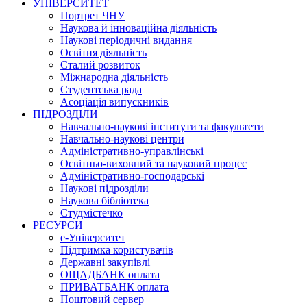
УНІВЕРСИТЕТ
Портрет ЧНУ
Наукова й інноваційна діяльність
Наукові періодичні видання
Освітня діяльність
Сталий розвиток
Міжнародна діяльність
Студентська рада
Асоціація випускників
ПІДРОЗДІЛИ
Навчально-наукові інститути та факультети
Навчально-наукові центри
Адміністративно-управлінські
Освітньо-виховний та науковий процес
Адміністративно-господарські
Наукові підрозділи
Наукова бібліотека
Студмістечко
РЕСУРСИ
е-Університет
Підтримка користувачів
Державні закупівлі
ОЩАДБАНК оплата
ПРИВАТБАНК оплата
Поштовий сервер