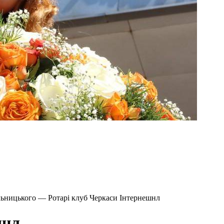
льницького — Ротарі клуб Черкаси Інтернешнл
шнл