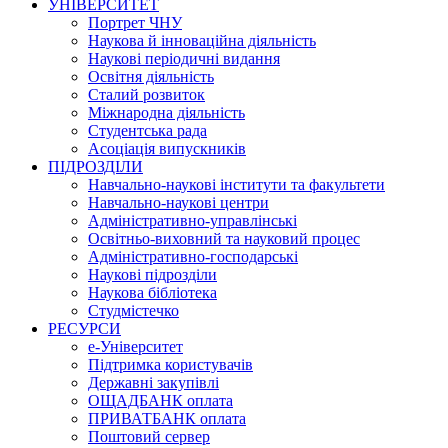
УНІВЕРСИТЕТ
Портрет ЧНУ
Наукова й інноваційна діяльність
Наукові періодичні видання
Освітня діяльність
Сталий розвиток
Міжнародна діяльність
Студентська рада
Асоціація випускників
ПІДРОЗДІЛИ
Навчально-наукові інститути та факультети
Навчально-наукові центри
Адміністративно-управлінські
Освітньо-виховний та науковий процес
Адміністративно-господарські
Наукові підрозділи
Наукова бібліотека
Студмістечко
РЕСУРСИ
е-Університет
Підтримка користувачів
Державні закупівлі
ОЩАДБАНК оплата
ПРИВАТБАНК оплата
Поштовий сервер