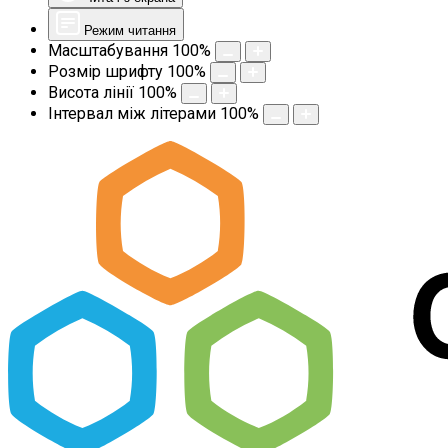
Режим читання
Масштабування
100
%
Розмір шрифту
100
%
Висота лінії
100
%
Інтервал між літерами
100
%