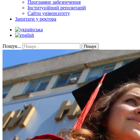
Програмне забезпечення
Інституційний репозитарій
Сайти університету
Запитати у ректора
Пошук...
Пошук