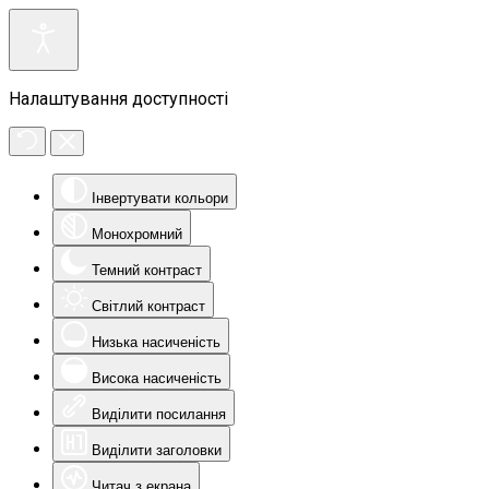
Налаштування доступності
Інвертувати кольори
Монохромний
Темний контраст
Світлий контраст
Низька насиченість
Висока насиченість
Виділити посилання
Виділити заголовки
Читач з екрана