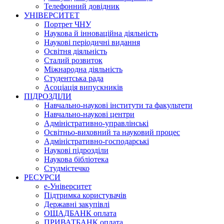
Телефонний довідник
УНІВЕРСИТЕТ
Портрет ЧНУ
Наукова й інноваційна діяльність
Наукові періодичні видання
Освітня діяльність
Сталий розвиток
Міжнародна діяльність
Студентська рада
Асоціація випускників
ПІДРОЗДІЛИ
Навчально-наукові інститути та факультети
Навчально-наукові центри
Адміністративно-управлінські
Освітньо-виховний та науковий процес
Адміністративно-господарські
Наукові підрозділи
Наукова бібліотека
Студмістечко
РЕСУРСИ
е-Університет
Підтримка користувачів
Державні закупівлі
ОЩАДБАНК оплата
ПРИВАТБАНК оплата