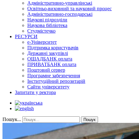
Адміністративно-управлінські
Освітньо-виховний та науковий процес
Адміністративно-господарські
Наукові підрозділи
Наукова бібліотека
Студмістечко
РЕСУРСИ
е-Університет
Підтримка користувачів
Державні закупівлі
ОЩАДБАНК оплата
ПРИВАТБАНК оплата
Поштовий сервер
Програмне забезпечення
Інституційний репозитарій
Сайти університету
Запитати у ректора
Пошук...
Пошук