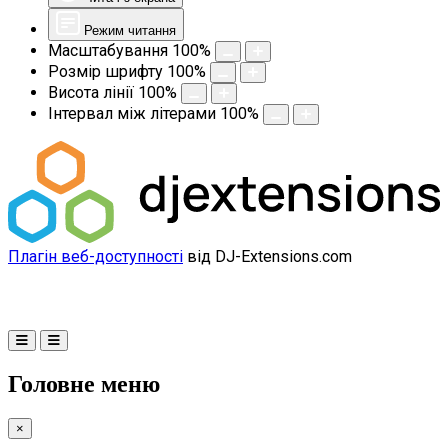
Режим читання
Масштабування
100
%
Розмір шрифту
100
%
Висота лінії
100
%
Інтервал між літерами
100
%
Плагін веб-доступності
від DJ-Extensions.com
Головне меню
×