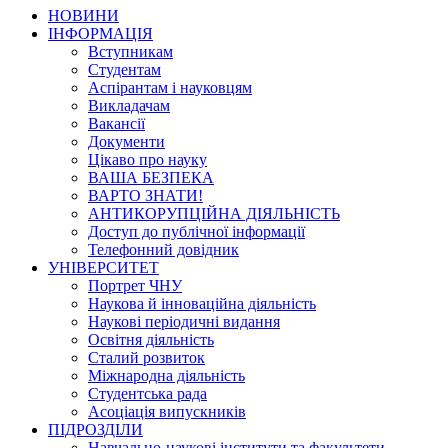
НОВИНИ
ІНФОРМАЦІЯ
Вступникам
Студентам
Аспірантам і науковцям
Викладачам
Вакансії
Документи
Цікаво про науку
ВАША БЕЗПЕКА
ВАРТО ЗНАТИ!
АНТИКОРУПЦІЙНА ДІЯЛЬНІСТЬ
Доступ до публічної інформації
Телефонний довідник
УНІВЕРСИТЕТ
Портрет ЧНУ
Наукова й інноваційна діяльність
Наукові періодичні видання
Освітня діяльність
Сталий розвиток
Міжнародна діяльність
Студентська рада
Асоціація випускників
ПІДРОЗДІЛИ
Навчально-наукові інститути та факультети