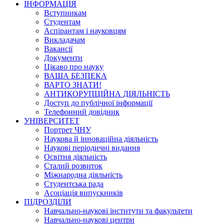
ІНФОРМАЦІЯ
Вступникам
Студентам
Аспірантам і науковцям
Викладачам
Вакансії
Документи
Цікаво про науку
ВАША БЕЗПЕКА
ВАРТО ЗНАТИ!
АНТИКОРУПЦІЙНА ДІЯЛЬНІСТЬ
Доступ до публічної інформації
Телефонний довідник
УНІВЕРСИТЕТ
Портрет ЧНУ
Наукова й інноваційна діяльність
Наукові періодичні видання
Освітня діяльність
Сталий розвиток
Міжнародна діяльність
Студентська рада
Асоціація випускників
ПІДРОЗДІЛИ
Навчально-наукові інститути та факультети
Навчально-наукові центри