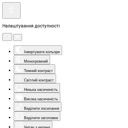
Налаштування доступності
Інвертувати кольори
Монохромний
Темний контраст
Світлий контраст
Низька насиченість
Висока насиченість
Виділити посилання
Виділити заголовки
Читач з екрана