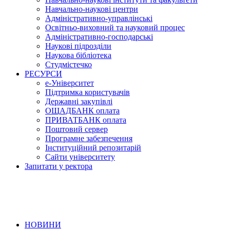
Навчально-наукові центри
Адміністративно-управлінські
Освітньо-виховний та науковий процес
Адміністративно-господарські
Наукові підрозділи
Наукова бібліотека
Студмістечко
РЕСУРСИ
е-Університет
Підтримка користувачів
Державні закупівлі
ОЩАДБАНК оплата
ПРИВАТБАНК оплата
Поштовий сервер
Програмне забезпечення
Інституційний репозитарій
Сайти університету
Запитати у ректора
НОВИНИ