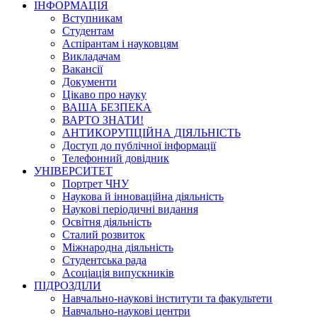
ІНФОРМАЦІЯ
Вступникам
Студентам
Аспірантам і науковцям
Викладачам
Вакансії
Документи
Цікаво про науку
ВАША БЕЗПЕКА
ВАРТО ЗНАТИ!
АНТИКОРУПЦІЙНА ДІЯЛЬНІСТЬ
Доступ до публічної інформації
Телефонний довідник
УНІВЕРСИТЕТ
Портрет ЧНУ
Наукова й інноваційна діяльність
Наукові періодичні видання
Освітня діяльність
Сталий розвиток
Міжнародна діяльність
Студентська рада
Асоціація випускників
ПІДРОЗДІЛИ
Навчально-наукові інститути та факультети
Навчально-наукові центри