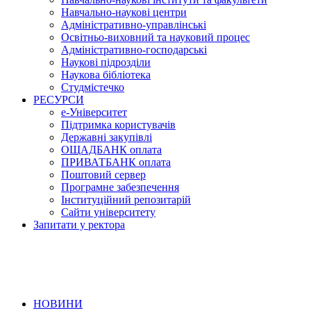
Навчально-наукові центри
Адміністративно-управлінські
Освітньо-виховний та науковий процес
Адміністративно-господарські
Наукові підрозділи
Наукова бібліотека
Студмістечко
РЕСУРСИ
е-Університет
Підтримка користувачів
Державні закупівлі
ОЩАДБАНК оплата
ПРИВАТБАНК оплата
Поштовий сервер
Програмне забезпечення
Інституційний репозитарій
Сайти університету
Запитати у ректора
НОВИНИ