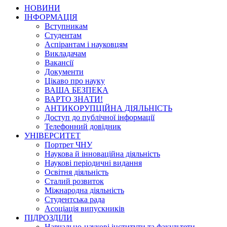
НОВИНИ
ІНФОРМАЦІЯ
Вступникам
Студентам
Аспірантам і науковцям
Викладачам
Вакансії
Документи
Цікаво про науку
ВАША БЕЗПЕКА
ВАРТО ЗНАТИ!
АНТИКОРУПЦІЙНА ДІЯЛЬНІСТЬ
Доступ до публічної інформації
Телефонний довідник
УНІВЕРСИТЕТ
Портрет ЧНУ
Наукова й інноваційна діяльність
Наукові періодичні видання
Освітня діяльність
Сталий розвиток
Міжнародна діяльність
Студентська рада
Асоціація випускників
ПІДРОЗДІЛИ
Навчально-наукові інститути та факультети