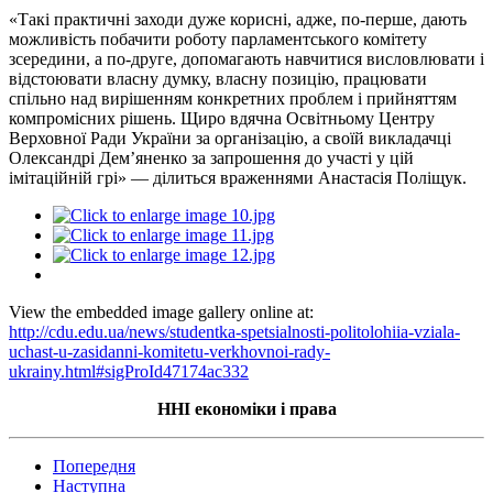
«Такі практичні заходи дуже корисні, адже, по-перше, дають
можливість побачити роботу парламентського комітету
зсередини, а по-друге, допомагають навчитися висловлювати і
відстоювати власну думку, власну позицію, працювати
спільно над вирішенням конкретних проблем і прийняттям
компромісних рішень. Щиро вдячна Освітньому Центру
Верховної Ради України за організацію, а своїй викладачці
Олександрі Дем’яненко за запрошення до участі у цій
імітаційній грі» — ділиться враженнями Анастасія Поліщук.
View the embedded image gallery online at:
http://cdu.edu.ua/news/studentka-spetsialnosti-politolohiia-vziala-
uchast-u-zasidanni-komitetu-verkhovnoi-rady-
ukrainy.html#sigProId47174ac332
ННІ економіки і права
Попередня
Наступна