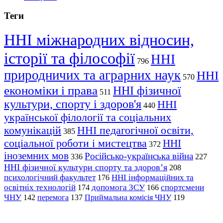
Теги
ННІ міжнародних відносин,
історії та філософії
ННІ
796
природничих та аграрних наук
ННІ
570
економіки і права
ННІ фізичної
511
культури, спорту і здоров'я
ННІ
440
української філології та соціальних
комунікацій
ННІ педагогічної освіти,
385
соціальної роботи і мистецтва
ННІ
372
іноземних мов
Російсько-українська війна
336
227
ННІ фізичної культури спорту та здоров’я
208
психологічний факультет
ННІ інформаційних та
176
освітніх технологій
допомога ЗСУ
спортсмени
174
166
ЧНУ
перемога
142
137
Приймальна комісія ЧНУ
119