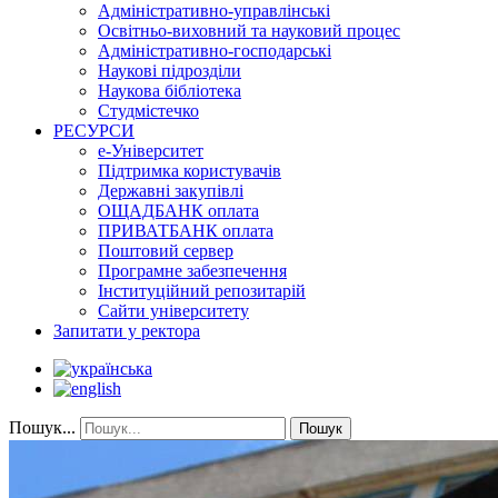
Адміністративно-управлінські
Освітньо-виховний та науковий процес
Адміністративно-господарські
Наукові підрозділи
Наукова бібліотека
Студмістечко
РЕСУРСИ
е-Університет
Підтримка користувачів
Державні закупівлі
ОЩАДБАНК оплата
ПРИВАТБАНК оплата
Поштовий сервер
Програмне забезпечення
Інституційний репозитарій
Сайти університету
Запитати у ректора
Пошук...
Пошук