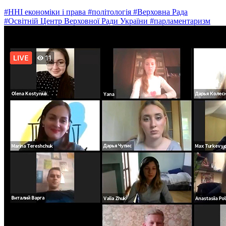
#ННІ економіки і права
#політологія
#Верховна Рада
#Освітній Центр Верховної Ради України
#парламентаризм