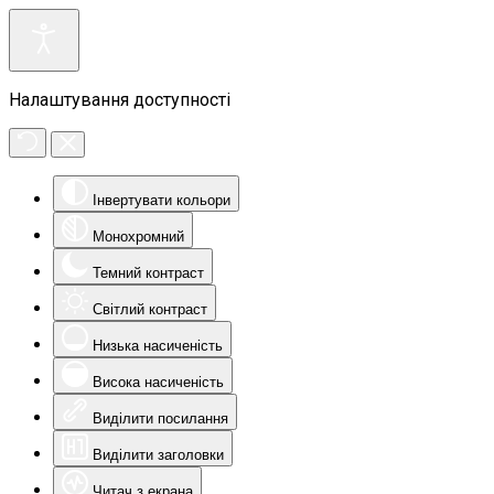
Налаштування доступності
Інвертувати кольори
Монохромний
Темний контраст
Світлий контраст
Низька насиченість
Висока насиченість
Виділити посилання
Виділити заголовки
Читач з екрана