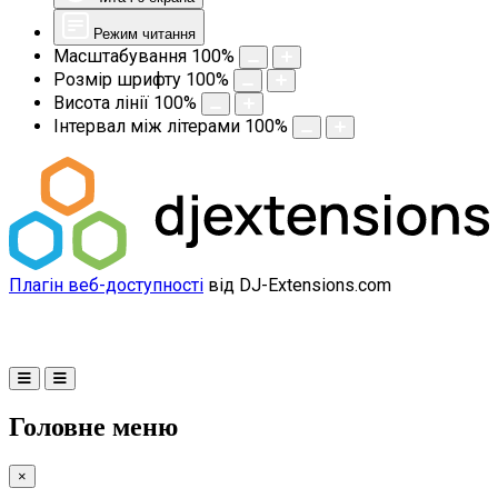
Режим читання
Масштабування
100
%
Розмір шрифту
100
%
Висота лінії
100
%
Інтервал між літерами
100
%
Плагін веб-доступності
від DJ-Extensions.com
Головне меню
×