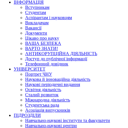
ІНФОРМАЦІЯ
Вступникам
Студентам
Аспірантам і науковцям
Викладачам
Вакансії
Документи
Цікаво про науку
ВАША БЕЗПЕКА
ВАРТО ЗНАТИ!
АНТИКОРУПЦІЙНА ДІЯЛЬНІСТЬ
Доступ до публічної інформації
Телефонний довідник
УНІВЕРСИТЕТ
Портрет ЧНУ
Наукова й інноваційна діяльність
Наукові періодичні видання
Освітня діяльність
Сталий розвиток
Міжнародна діяльність
Студентська рада
Асоціація випускників
ПІДРОЗДІЛИ
Навчально-наукові інститути та факультети
Навчально-наукові центри