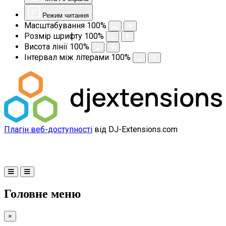
Режим читання
Масштабування
100
%
Розмір шрифту
100
%
Висота лінії
100
%
Інтервал між літерами
100
%
Плагін веб-доступності
від DJ-Extensions.com
Головне меню
×