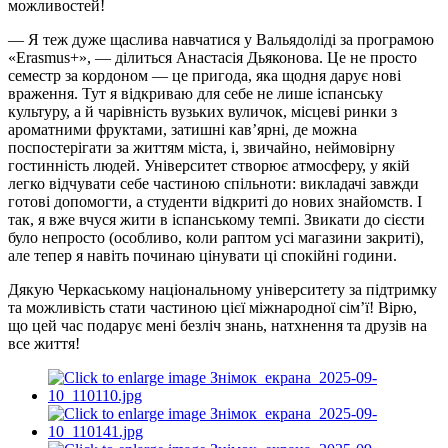
можливостей!
— Я теж дуже щаслива навчатися у Вальядоліді за програмою
«Erasmus+», — ділиться Анастасія Дьяконова. Це не просто
семестр за кордоном — це пригода, яка щодня дарує нові
враження. Тут я відкриваю для себе не лише іспанську
культуру, а й чарівність вузьких вуличок, місцеві ринки з
ароматними фруктами, затишні кав’ярні, де можна
поспостерігати за життям міста, і, звичайно, неймовірну
гостинність людей. Університет створює атмосферу, у якій
легко відчувати себе частиною спільноти: викладачі завжди
готові допомогти, а студенти відкриті до нових знайомств. І
так, я вже вчуся жити в іспанському темпі. Звикати до сієсти
було непросто (особливо, коли раптом усі магазини закриті),
але тепер я навіть починаю цінувати ці спокійні години.
Дякую Черкаському національному університету за підтримку
та можливість стати частиною цієї міжнародної сім’ї! Вірю,
що цей час подарує мені безліч знань, натхнення та друзів на
все життя!