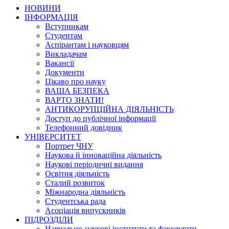
НОВИНИ
ІНФОРМАЦІЯ
Вступникам
Студентам
Аспірантам і науковцям
Викладачам
Вакансії
Документи
Цікаво про науку
ВАША БЕЗПЕКА
ВАРТО ЗНАТИ!
АНТИКОРУПЦІЙНА ДІЯЛЬНІСТЬ
Доступ до публічної інформації
Телефонний довідник
УНІВЕРСИТЕТ
Портрет ЧНУ
Наукова й інноваційна діяльність
Наукові періодичні видання
Освітня діяльність
Сталий розвиток
Міжнародна діяльність
Студентська рада
Асоціація випускників
ПІДРОЗДІЛИ
Навчально-наукові інститути та факультети