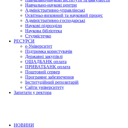
Навчально-наукові центри
Адміністративно-управлінські
Освітньо-виховний та науковий процес
Адміністративно-господарські
Наукові підрозділи
Наукова бібліотека
Студмістечко
РЕСУРСИ
е-Університет
Підтримка користувачів
Державні закупівлі
ОЩАДБАНК оплата
ПРИВАТБАНК оплата
Поштовий сервер
Програмне забезпечення
Інституційний репозитарій
Сайти університету
Запитати у ректора
НОВИНИ