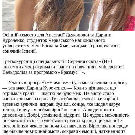
Осінній семестр для Анастасії Дьяконової та Дарини
Куроченко, студенток Черкаського національного
університету імені Богдана Хмельницького розпочався в
сонячній Іспанії.
Третьокурсниці спеціальності «Середня освіта» (ННІ
іноземних мов) отримали грант на навчання в університеті
Вальядоліда за програмою «Еразмус +».
— Участь в програмі «Erasmus+» була моєю великою мрією,
— зазначає Дарина Куроченко. — Коли я дізналась, що
отримала грант — щастю не було меж! Це місто стало
частинкою мого серця. Тут особлива атмосфера: чарівні
вузенькі вулички, яскраві будівлі, сонце, яке щодня дарує
тепло, і відчуття неймовірної легкості. А люди просто
дивовижні. Добрі, усміхнені, відкриті. Це чудова можливість
познайомитись із студентами з різних країн, і це класно! З
нетерпінням чекаю на початок навчання. Вірю, що попереду
ще більше нових знайомств, яскравих емоцій, натхнення та