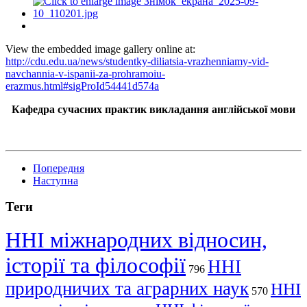
View the embedded image gallery online at:
http://cdu.edu.ua/news/studentky-diliatsia-vrazhenniamy-vid-
navchannia-v-ispanii-za-prohramoiu-
erazmus.html#sigProId54441d574a
Кафедра сучасних практик викладання англійської мови
Попередня
Наступна
Теги
ННІ міжнародних відносин,
історії та філософії
ННІ
796
природничих та аграрних наук
ННІ
570