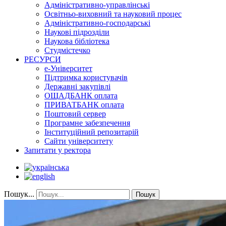
Адміністративно-управлінські
Освітньо-виховний та науковий процес
Адміністративно-господарські
Наукові підрозділи
Наукова бібліотека
Студмістечко
РЕСУРСИ
е-Університет
Підтримка користувачів
Державні закупівлі
ОЩАДБАНК оплата
ПРИВАТБАНК оплата
Поштовий сервер
Програмне забезпечення
Інституційний репозитарій
Сайти університету
Запитати у ректора
Пошук...
Пошук