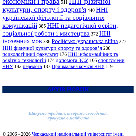
економіки і права
ННІ фізичної
511
культури, спорту і здоров'я
ННІ
440
української філології та соціальних
комунікацій
ННІ педагогічної освіти,
385
соціальної роботи і мистецтва
ННІ
372
іноземних мов
Російсько-українська війна
336
227
ННІ фізичної культури спорту та здоров’я
208
психологічний факультет
ННІ інформаційних та
176
освітніх технологій
допомога ЗСУ
спортсмени
174
166
ЧНУ
перемога
142
137
Приймальна комісія ЧНУ
119
АРХІВ НОВИН
© 2006 - 2026
Черкаський національний університет імені