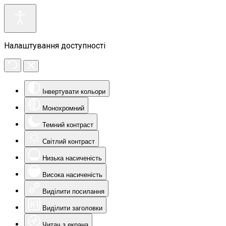
Налаштування доступності
Інвертувати кольори
Монохромний
Темний контраст
Світлий контраст
Низька насиченість
Висока насиченість
Виділити посилання
Виділити заголовки
Читач з екрана