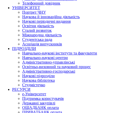
Телефонний довідник
УНІВЕРСИТЕТ
Портрет ЧНУ
Наукова й інноваційна діяльність
Наукові періодичні видання
Освітня діяльність
Сталий розвиток
Міжнародна діяльність
Студентська рада
Асоціація випускників
ПІДРОЗДІЛИ
Навчально-наукові інститути та факультети
Навчально-наукові центри
Адміністративно-управлінські
Освітньо-виховний та науковий процес
Адміністративно-господарські
Наукові підрозділи
Наукова бібліотека
Студмістечко
РЕСУРСИ
е-Університет
Підтримка користувачів
Державні закупівлі
ОЩАДБАНК оплата
ПРИВАТБАНК оплата