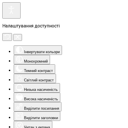
Налаштування доступності
Інвертувати кольори
Монохромний
Темний контраст
Світлий контраст
Низька насиченість
Висока насиченість
Виділити посилання
Виділити заголовки
Читач з екрана