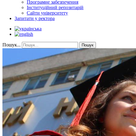
Програмне забезпечення
Інституційний репозитарій
Сайти університету
Запитати у ректора
Пошук...
Пошук