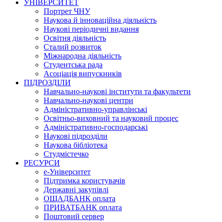
УНІВЕРСИТЕТ
Портрет ЧНУ
Наукова й інноваційна діяльність
Наукові періодичні видання
Освітня діяльність
Сталий розвиток
Міжнародна діяльність
Студентська рада
Асоціація випускників
ПІДРОЗДІЛИ
Навчально-наукові інститути та факультети
Навчально-наукові центри
Адміністративно-управлінські
Освітньо-виховний та науковий процес
Адміністративно-господарські
Наукові підрозділи
Наукова бібліотека
Студмістечко
РЕСУРСИ
е-Університет
Підтримка користувачів
Державні закупівлі
ОЩАДБАНК оплата
ПРИВАТБАНК оплата
Поштовий сервер