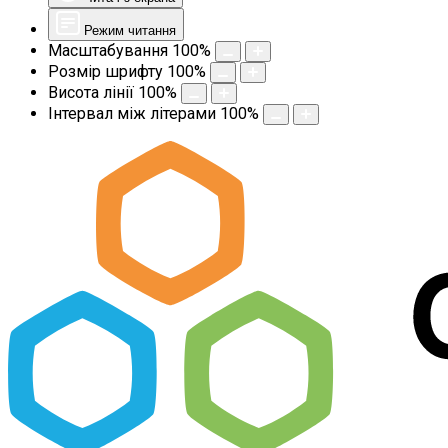
Режим читання
Масштабування
100
%
Розмір шрифту
100
%
Висота лінії
100
%
Інтервал між літерами
100
%