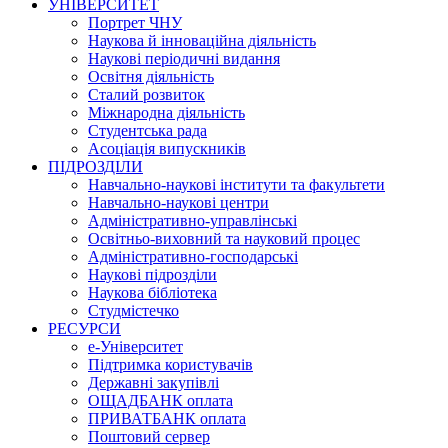
УНІВЕРСИТЕТ
Портрет ЧНУ
Наукова й інноваційна діяльність
Наукові періодичні видання
Освітня діяльність
Сталий розвиток
Міжнародна діяльність
Студентська рада
Асоціація випускників
ПІДРОЗДІЛИ
Навчально-наукові інститути та факультети
Навчально-наукові центри
Адміністративно-управлінські
Освітньо-виховний та науковий процес
Адміністративно-господарські
Наукові підрозділи
Наукова бібліотека
Студмістечко
РЕСУРСИ
е-Університет
Підтримка користувачів
Державні закупівлі
ОЩАДБАНК оплата
ПРИВАТБАНК оплата
Поштовий сервер