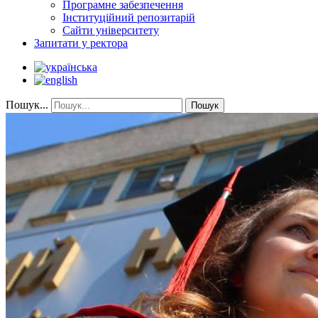
Програмне забезпечення
Інституційний репозитарій
Сайти університету
Запитати у ректора
Пошук...
Пошук