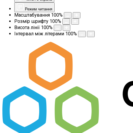
Режим читання
Масштабування
100
%
Розмір шрифту
100
%
Висота лінії
100
%
Інтервал між літерами
100
%