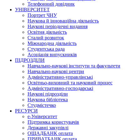
Телефонний довідник
УНІВЕРСИТЕТ
Портрет ЧНУ
Наукова й інноваційна діяльність
Наукові періодичні видання
Освітня діяльність
Сталий розвиток
Міжнародна діяльність
Студентська рада
Асоціація випускників
ПІДРОЗДІЛИ
Навчально-наукові інститути та факультети
Навчально-наукові центри
Адміністративно-управлінські
Освітньо-виховний та науковий процес
Адміністративно-господарські
Наукові підрозділи
Наукова бібліотека
Студмістечко
РЕСУРСИ
е-Університет
Підтримка користувачів
Державні закупівлі
ОЩАДБАНК оплата
ПРИВАТБАНК оплата