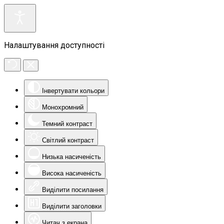
Налаштування доступності
Інвертувати кольори
Монохромний
Темний контраст
Світлий контраст
Низька насиченість
Висока насиченість
Виділити посилання
Виділити заголовки
Читач з екрана