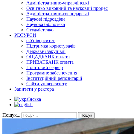
Адміністративно-управлінські
Освітньо-виховний та науковий процес
Адміністративно-господарські
Наукові підрозділи
Наукова бібліотека
Студмістечко
РЕСУРСИ
е-Університет
Підтримка користувачів
Державні закупівлі
ОЩАДБАНК оплата
ПРИВАТБАНК оплата
Поштовий сервер
Програмне забезпечення
Інституційний репозитарій
Сайти університету
Запитати у ректора
Пошук...
Пошук