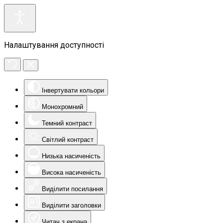
Налаштування доступності
Інвертувати кольори
Монохромний
Темний контраст
Світлий контраст
Низька насиченість
Висока насиченість
Виділити посилання
Виділити заголовки
Читач з екрана