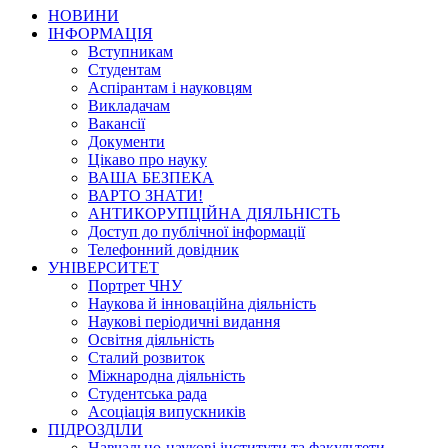
НОВИНИ
ІНФОРМАЦІЯ
Вступникам
Студентам
Аспірантам і науковцям
Викладачам
Вакансії
Документи
Цікаво про науку
ВАША БЕЗПЕКА
ВАРТО ЗНАТИ!
АНТИКОРУПЦІЙНА ДІЯЛЬНІСТЬ
Доступ до публічної інформації
Телефонний довідник
УНІВЕРСИТЕТ
Портрет ЧНУ
Наукова й інноваційна діяльність
Наукові періодичні видання
Освітня діяльність
Сталий розвиток
Міжнародна діяльність
Студентська рада
Асоціація випускників
ПІДРОЗДІЛИ
Навчально-наукові інститути та факультети