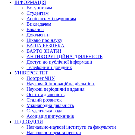
ІНФОРМАЦІЯ
Вступникам
Студентам
Аспірантам і науковцям
Викладачам
Вакансії
Документи
Цікаво про науку
ВАША БЕЗПЕКА
ВАРТО ЗНАТИ!
АНТИКОРУПЦІЙНА ДІЯЛЬНІСТЬ
Доступ до публічної інформації
Телефонний довідник
УНІВЕРСИТЕТ
Портрет ЧНУ
Наукова й інноваційна діяльність
Наукові періодичні видання
Освітня діяльність
Сталий розвиток
Міжнародна діяльність
Студентська рада
Асоціація випускників
ПІДРОЗДІЛИ
Навчально-наукові інститути та факультети
Навчально-наукові центри