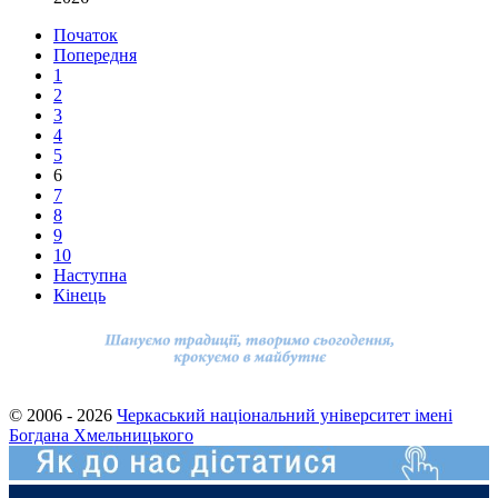
Початок
Попередня
1
2
3
4
5
6
7
8
9
10
Наступна
Кінець
© 2006 - 2026
Черкаський національний університет імені
Богдана Хмельницького