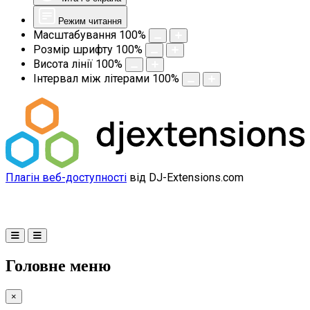
Режим читання
Масштабування
100
%
Розмір шрифту
100
%
Висота лінії
100
%
Інтервал між літерами
100
%
Плагін веб-доступності
від DJ-Extensions.com
Головне меню
×