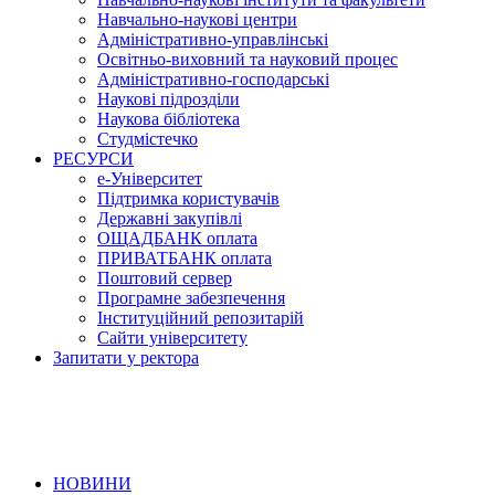
Навчально-наукові центри
Адміністративно-управлінські
Освітньо-виховний та науковий процес
Адміністративно-господарські
Наукові підрозділи
Наукова бібліотека
Студмістечко
РЕСУРСИ
е-Університет
Підтримка користувачів
Державні закупівлі
ОЩАДБАНК оплата
ПРИВАТБАНК оплата
Поштовий сервер
Програмне забезпечення
Інституційний репозитарій
Сайти університету
Запитати у ректора
НОВИНИ