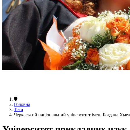
Головна
Теги
Черкаський національний університет імені Богдана Хме
Університет прикладних наук