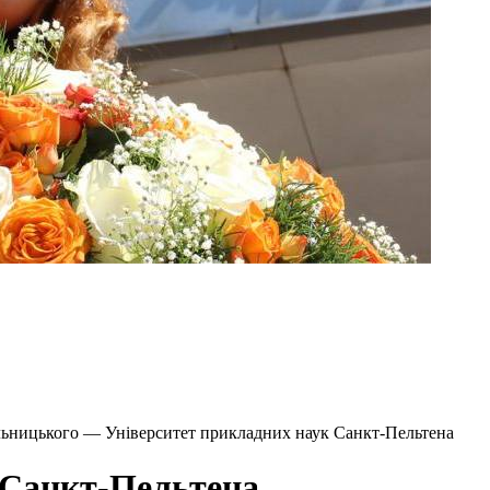
льницького — Університет прикладних наук Санкт-Пельтена
 Санкт-Пельтена