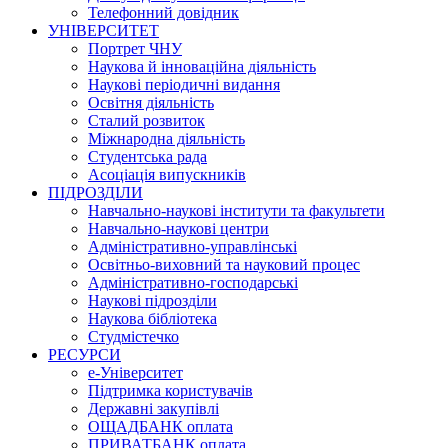
Телефонний довідник
УНІВЕРСИТЕТ
Портрет ЧНУ
Наукова й інноваційна діяльність
Наукові періодичні видання
Освітня діяльність
Сталий розвиток
Міжнародна діяльність
Студентська рада
Асоціація випускників
ПІДРОЗДІЛИ
Навчально-наукові інститути та факультети
Навчально-наукові центри
Адміністративно-управлінські
Освітньо-виховний та науковий процес
Адміністративно-господарські
Наукові підрозділи
Наукова бібліотека
Студмістечко
РЕСУРСИ
е-Університет
Підтримка користувачів
Державні закупівлі
ОЩАДБАНК оплата
ПРИВАТБАНК оплата