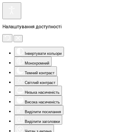
Налаштування доступності
Інвертувати кольори
Монохромний
Темний контраст
Світлий контраст
Низька насиченість
Висока насиченість
Виділити посилання
Виділити заголовки
Читач з екрана