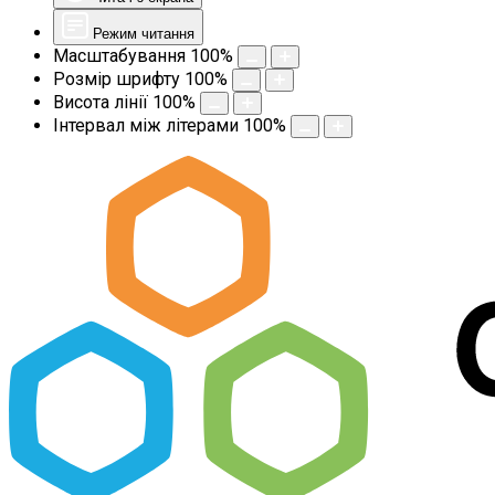
Режим читання
Масштабування
100
%
Розмір шрифту
100
%
Висота лінії
100
%
Інтервал між літерами
100
%