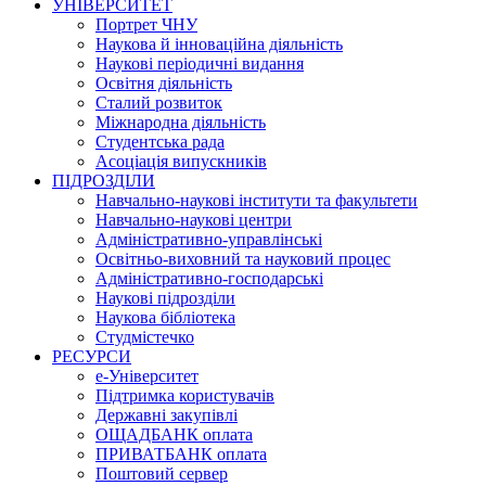
УНІВЕРСИТЕТ
Портрет ЧНУ
Наукова й інноваційна діяльність
Наукові періодичні видання
Освітня діяльність
Сталий розвиток
Міжнародна діяльність
Студентська рада
Асоціація випускників
ПІДРОЗДІЛИ
Навчально-наукові інститути та факультети
Навчально-наукові центри
Адміністративно-управлінські
Освітньо-виховний та науковий процес
Адміністративно-господарські
Наукові підрозділи
Наукова бібліотека
Студмістечко
РЕСУРСИ
е-Університет
Підтримка користувачів
Державні закупівлі
ОЩАДБАНК оплата
ПРИВАТБАНК оплата
Поштовий сервер