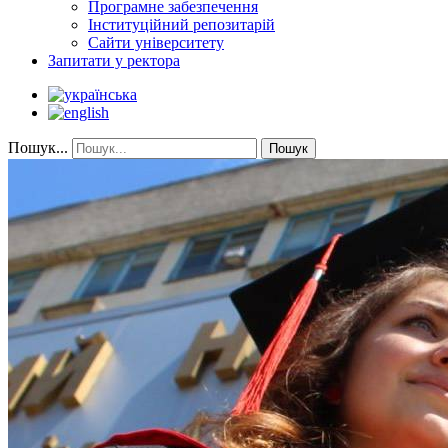
Програмне забезпечення
Інституційний репозитарій
Сайти університету
Запитати у ректора
Пошук...
Пошук