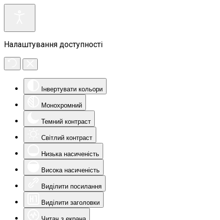
Налаштування доступності
Інвертувати кольори
Монохромний
Темний контраст
Світлий контраст
Низька насиченість
Висока насиченість
Виділити посилання
Виділити заголовки
Читач з екрана