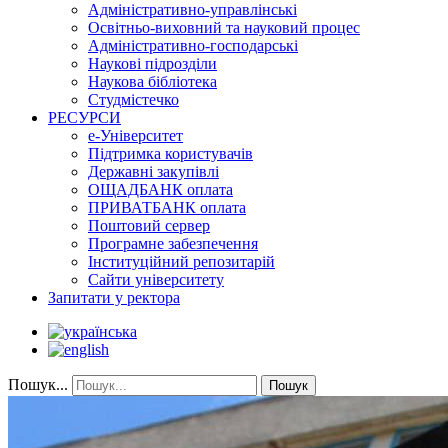
Адміністративно-управлінські
Освітньо-виховний та науковий процес
Адміністративно-господарські
Наукові підрозділи
Наукова бібліотека
Студмістечко
РЕСУРСИ
е-Університет
Підтримка користувачів
Державні закупівлі
ОЩАДБАНК оплата
ПРИВАТБАНК оплата
Поштовий сервер
Програмне забезпечення
Інституційний репозитарій
Сайти університету
Запитати у ректора
Пошук...
Пошук