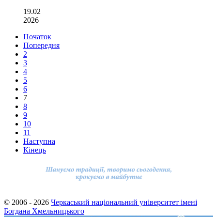
19.02
2026
Початок
Попередня
2
3
4
5
6
7
8
9
10
11
Наступна
Кінець
© 2006 - 2026
Черкаський національний університет імені
Богдана Хмельницького