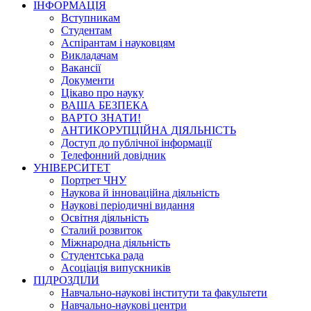
ІНФОРМАЦІЯ
Вступникам
Студентам
Аспірантам і науковцям
Викладачам
Вакансії
Документи
Цікаво про науку
ВАША БЕЗПЕКА
ВАРТО ЗНАТИ!
АНТИКОРУПЦІЙНА ДІЯЛЬНІСТЬ
Доступ до публічної інформації
Телефонний довідник
УНІВЕРСИТЕТ
Портрет ЧНУ
Наукова й інноваційна діяльність
Наукові періодичні видання
Освітня діяльність
Сталий розвиток
Міжнародна діяльність
Студентська рада
Асоціація випускників
ПІДРОЗДІЛИ
Навчально-наукові інститути та факультети
Навчально-наукові центри