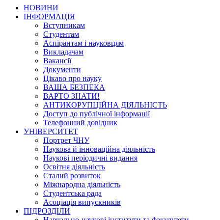
НОВИНИ
ІНФОРМАЦІЯ
Вступникам
Студентам
Аспірантам і науковцям
Викладачам
Вакансії
Документи
Цікаво про науку
ВАША БЕЗПЕКА
ВАРТО ЗНАТИ!
АНТИКОРУПЦІЙНА ДІЯЛЬНІСТЬ
Доступ до публічної інформації
Телефонний довідник
УНІВЕРСИТЕТ
Портрет ЧНУ
Наукова й інноваційна діяльність
Наукові періодичні видання
Освітня діяльність
Сталий розвиток
Міжнародна діяльність
Студентська рада
Асоціація випускників
ПІДРОЗДІЛИ
Навчально-наукові інститути та факультети