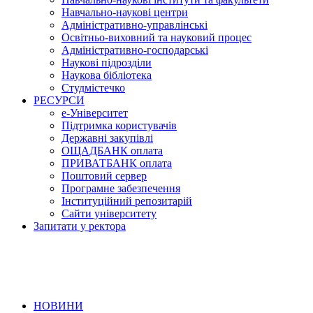
Навчально-наукові центри
Адміністративно-управлінські
Освітньо-виховний та науковий процес
Адміністративно-господарські
Наукові підрозділи
Наукова бібліотека
Студмістечко
РЕСУРСИ
е-Університет
Підтримка користувачів
Державні закупівлі
ОЩАДБАНК оплата
ПРИВАТБАНК оплата
Поштовий сервер
Програмне забезпечення
Інституційний репозитарій
Сайти університету
Запитати у ректора
НОВИНИ