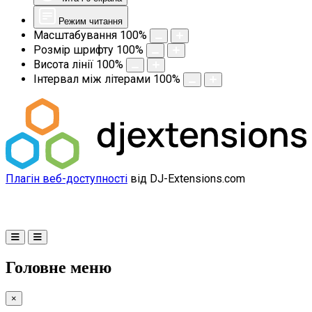
Режим читання
Масштабування
100
%
Розмір шрифту
100
%
Висота лінії
100
%
Інтервал між літерами
100
%
Плагін веб-доступності
від DJ-Extensions.com
Головне меню
×