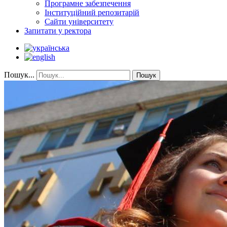
Програмне забезпечення
Інституційний репозитарій
Сайти університету
Запитати у ректора
Пошук...
Пошук