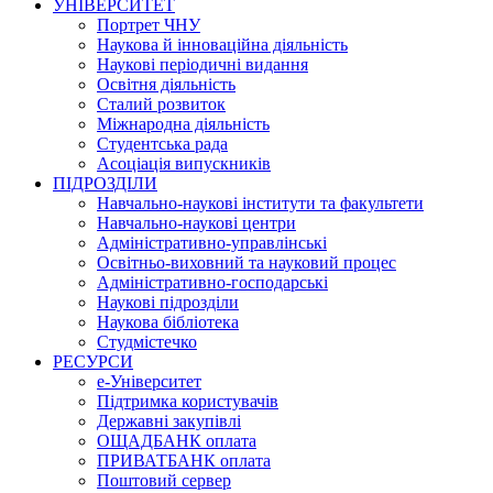
УНІВЕРСИТЕТ
Портрет ЧНУ
Наукова й інноваційна діяльність
Наукові періодичні видання
Освітня діяльність
Сталий розвиток
Міжнародна діяльність
Студентська рада
Асоціація випускників
ПІДРОЗДІЛИ
Навчально-наукові інститути та факультети
Навчально-наукові центри
Адміністративно-управлінські
Освітньо-виховний та науковий процес
Адміністративно-господарські
Наукові підрозділи
Наукова бібліотека
Студмістечко
РЕСУРСИ
е-Університет
Підтримка користувачів
Державні закупівлі
ОЩАДБАНК оплата
ПРИВАТБАНК оплата
Поштовий сервер