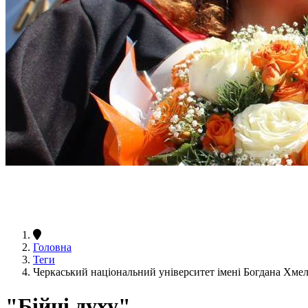
Головна
Теги
Черкаський національний університет імені Богдана Хме
"Бійці духу"