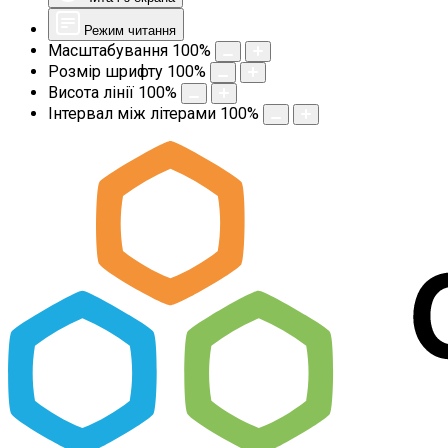
Режим читання
Масштабування
100
%
Розмір шрифту
100
%
Висота лінії
100
%
Інтервал між літерами
100
%