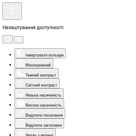
Налаштування доступності
Інвертувати кольори
Монохромний
Темний контраст
Світлий контраст
Низька насиченість
Висока насиченість
Виділити посилання
Виділити заголовки
Читач з екрана