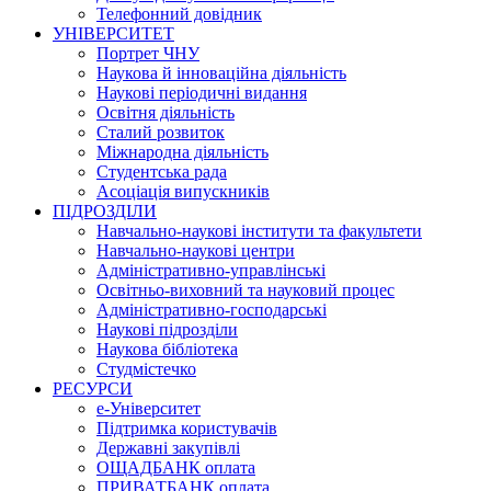
Телефонний довідник
УНІВЕРСИТЕТ
Портрет ЧНУ
Наукова й інноваційна діяльність
Наукові періодичні видання
Освітня діяльність
Сталий розвиток
Міжнародна діяльність
Студентська рада
Асоціація випускників
ПІДРОЗДІЛИ
Навчально-наукові інститути та факультети
Навчально-наукові центри
Адміністративно-управлінські
Освітньо-виховний та науковий процес
Адміністративно-господарські
Наукові підрозділи
Наукова бібліотека
Студмістечко
РЕСУРСИ
е-Університет
Підтримка користувачів
Державні закупівлі
ОЩАДБАНК оплата
ПРИВАТБАНК оплата