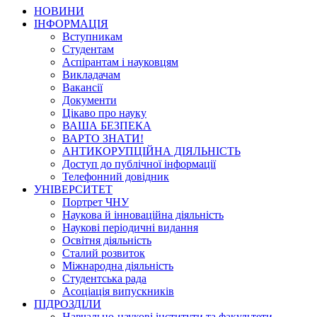
НОВИНИ
ІНФОРМАЦІЯ
Вступникам
Студентам
Аспірантам і науковцям
Викладачам
Вакансії
Документи
Цікаво про науку
ВАША БЕЗПЕКА
ВАРТО ЗНАТИ!
АНТИКОРУПЦІЙНА ДІЯЛЬНІСТЬ
Доступ до публічної інформації
Телефонний довідник
УНІВЕРСИТЕТ
Портрет ЧНУ
Наукова й інноваційна діяльність
Наукові періодичні видання
Освітня діяльність
Сталий розвиток
Міжнародна діяльність
Студентська рада
Асоціація випускників
ПІДРОЗДІЛИ
Навчально-наукові інститути та факультети