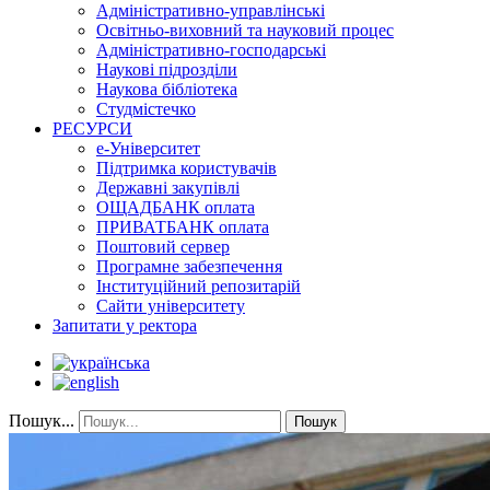
Адміністративно-управлінські
Освітньо-виховний та науковий процес
Адміністративно-господарські
Наукові підрозділи
Наукова бібліотека
Студмістечко
РЕСУРСИ
е-Університет
Підтримка користувачів
Державні закупівлі
ОЩАДБАНК оплата
ПРИВАТБАНК оплата
Поштовий сервер
Програмне забезпечення
Інституційний репозитарій
Сайти університету
Запитати у ректора
Пошук...
Пошук