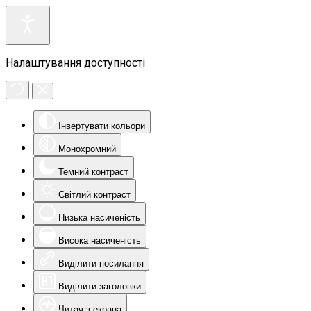
Налаштування доступності
Інвертувати кольори
Монохромний
Темний контраст
Світлий контраст
Низька насиченість
Висока насиченість
Виділити посилання
Виділити заголовки
Читач з екрана