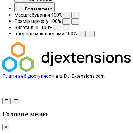
Режим читання
Масштабування
100
%
Розмір шрифту
100
%
Висота лінії
100
%
Інтервал між літерами
100
%
Плагін веб-доступності
від DJ-Extensions.com
Головне меню
×