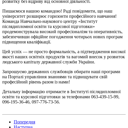
розвитку без відриву від основної діяльності.
Пишаємося нашою командою! Раді повідомити, що наш
університет розширює горизонти професійного навчання!
Команда Навчально-наукового центру «Інститут
післядипломної освіти та курсової підготовки»
продемонструвала високий професіоналізм та оперативність,
забезпечивши офіційне погодження чотирьох нових програм
підвищення кваліфікації.
Цей успіх — не просто формальність, а підтвердження високої
якості наших освітніх продуктів та вагомий внесок у розвиток
людського капіталу державної служби України.
Запрошуємо державних службовців обирати наші програми
на Порталі управління знаннями та підвищувати свій
професійний рівень разом із нами!
Детальну інформацію отримаєте в Інституті післядипломної
освіти та курсової підготовки за телефонами 063-439-15-99,
096-195-36-46, 097-776-73-56.
Попередня
Наступна