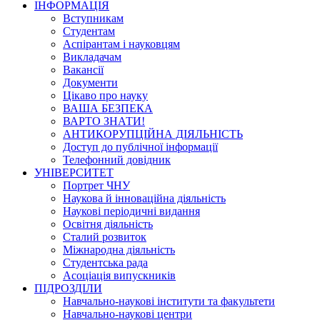
ІНФОРМАЦІЯ
Вступникам
Студентам
Аспірантам і науковцям
Викладачам
Вакансії
Документи
Цікаво про науку
ВАША БЕЗПЕКА
ВАРТО ЗНАТИ!
АНТИКОРУПЦІЙНА ДІЯЛЬНІСТЬ
Доступ до публічної інформації
Телефонний довідник
УНІВЕРСИТЕТ
Портрет ЧНУ
Наукова й інноваційна діяльність
Наукові періодичні видання
Освітня діяльність
Сталий розвиток
Міжнародна діяльність
Студентська рада
Асоціація випускників
ПІДРОЗДІЛИ
Навчально-наукові інститути та факультети
Навчально-наукові центри