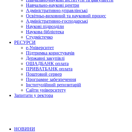
Навчально-наукові центри
Адміністративно-управлінські
Освітньо-виховний та науковий процес
Адміністративно-господарські
Наукові підрозділи
Наукова бібліотека
Студмістечко
РЕСУРСИ
е-Університет
Підтримка користувачів
Державні закупівлі
ОЩАДБАНК оплата
ПРИВАТБАНК оплата
Поштовий сервер
Програмне забезпечення
Інституційний репозитарій
Сайти університету
Запитати у ректора
НОВИНИ