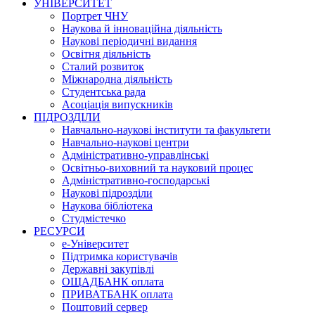
УНІВЕРСИТЕТ
Портрет ЧНУ
Наукова й інноваційна діяльність
Наукові періодичні видання
Освітня діяльність
Сталий розвиток
Міжнародна діяльність
Студентська рада
Асоціація випускників
ПІДРОЗДІЛИ
Навчально-наукові інститути та факультети
Навчально-наукові центри
Адміністративно-управлінські
Освітньо-виховний та науковий процес
Адміністративно-господарські
Наукові підрозділи
Наукова бібліотека
Студмістечко
РЕСУРСИ
е-Університет
Підтримка користувачів
Державні закупівлі
ОЩАДБАНК оплата
ПРИВАТБАНК оплата
Поштовий сервер