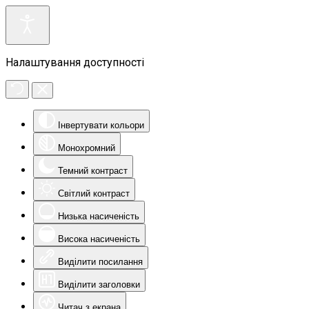
Налаштування доступності
Інвертувати кольори
Монохромний
Темний контраст
Світлий контраст
Низька насиченість
Висока насиченість
Виділити посилання
Виділити заголовки
Читач з екрана