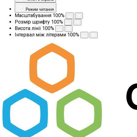
Режим читання
Масштабування
100
%
Розмір шрифту
100
%
Висота лінії
100
%
Інтервал між літерами
100
%