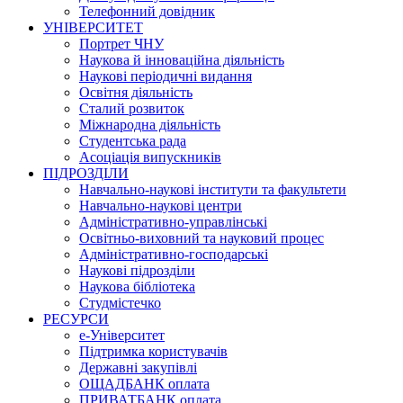
Телефонний довідник
УНІВЕРСИТЕТ
Портрет ЧНУ
Наукова й інноваційна діяльність
Наукові періодичні видання
Освітня діяльність
Сталий розвиток
Міжнародна діяльність
Студентська рада
Асоціація випускників
ПІДРОЗДІЛИ
Навчально-наукові інститути та факультети
Навчально-наукові центри
Адміністративно-управлінські
Освітньо-виховний та науковий процес
Адміністративно-господарські
Наукові підрозділи
Наукова бібліотека
Студмістечко
РЕСУРСИ
е-Університет
Підтримка користувачів
Державні закупівлі
ОЩАДБАНК оплата
ПРИВАТБАНК оплата