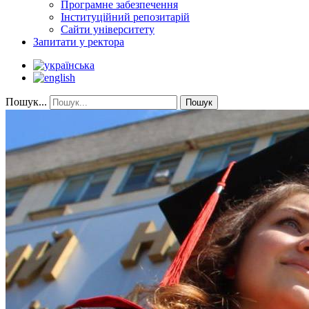
Програмне забезпечення
Інституційний репозитарій
Сайти університету
Запитати у ректора
Пошук...
Пошук