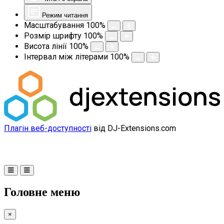
Режим читання
Масштабування
100
%
Розмір шрифту
100
%
Висота лінії
100
%
Інтервал між літерами
100
%
Плагін веб-доступності
від DJ-Extensions.com
Головне меню
×