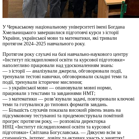
У Черкаському національному університеті імені Богдана
Хмельницького завершилися підготовчі курси з історії
України, української мови та математики, які тривали
протягом 2024–2025 навчального року.
Протягом року слухачі на базі навчально-наукового центру
«Інститут післядипломної освіти та курсової підготовки»
наполегливо працювали над удосконаленням знань:
— з історії — аналізували джерела, обговорювали події,
тренували тестові навички, обговорювали складні теми та
події, тренували історичне мислення;
— з української мови — опановували мовні норми,
працювали з текстами та завданнями НМТ;
— з математики — розв’язували задачі, повторювали ключові
теми та готувалися до типових форматів завдань.
— Більшість слухачів показала високий рівень знань на
підсумковому тестуванні та продемонструвала помітний
прогрес протягом року, — розповіла директорка
ННЦ «Інститут післядипломної освіти та курсової
підготовки» Світлана Богуславська. — Дякуємо всім за
старанність, інтерес, довіру та активну участь у заняттях!