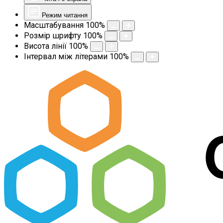
Режим читання
Масштабування
100
%
Розмір шрифту
100
%
Висота лінії
100
%
Інтервал між літерами
100
%