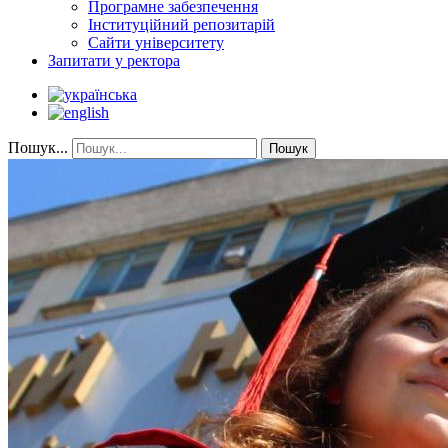
Програмне забезпечення
Інституційний репозитарій
Сайти університету
Запитати у ректора
Пошук...
Пошук