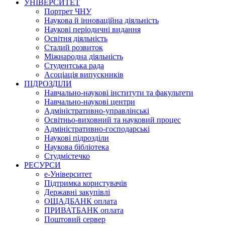
УНІВЕРСИТЕТ
Портрет ЧНУ
Наукова й інноваційна діяльність
Наукові періодичні видання
Освітня діяльність
Сталий розвиток
Міжнародна діяльність
Студентська рада
Асоціація випускників
ПІДРОЗДІЛИ
Навчально-наукові інститути та факультети
Навчально-наукові центри
Адміністративно-управлінські
Освітньо-виховний та науковий процес
Адміністративно-господарські
Наукові підрозділи
Наукова бібліотека
Студмістечко
РЕСУРСИ
е-Університет
Підтримка користувачів
Державні закупівлі
ОЩАДБАНК оплата
ПРИВАТБАНК оплата
Поштовий сервер