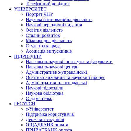
Телефонний довідник
УНІВЕРСИТЕТ
Портрет ЧНУ
Наукова й інноваційна діяльність
Наукові періодичні видання
Освітня діяльність
Сталий розвиток
Міжнародна діяльність
Студентська рада
Асоціація випускників
ПІДРОЗДІЛИ
Навчально-наукові інститути та факультети
Навчально-наукові центри
Адміністративно-управлінські
Освітньо-виховний та науковий процес
Адміністративно-господарські
Наукові підрозділи
Наукова бібліотека
Студмістечко
РЕСУРСИ
е-Університет
Підтримка користувачів
Державні закупівлі
ОЩАДБАНК оплата
ПРИВАТБАНК оплата