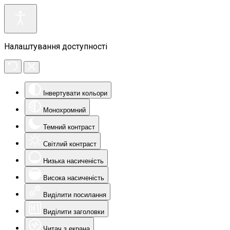
Налаштування доступності
Інвертувати кольори
Монохромний
Темний контраст
Світлий контраст
Низька насиченість
Висока насиченість
Виділити посилання
Виділити заголовки
Читач з екрана