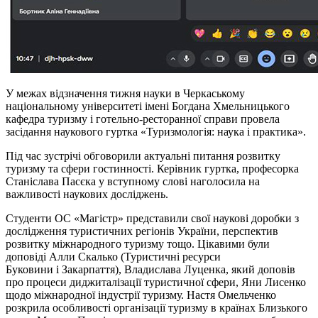
У межах відзначення тижня науки в Черкаському
національному університеті імені Богдана Хмельницького
кафедра туризму і готельно-ресторанної справи провела
засідання наукового гуртка «Туризмологія: наука і практика».
Під час зустрічі обговорили актуальні питання розвитку
туризму та сфери гостинності. Керівник гуртка, професорка
Станіслава Пасєка у вступному слові наголосила на
важливості наукових досліджень.
Студенти ОС «Магістр» представили свої наукові доробки з
дослідження туристичних регіонів України, перспектив
розвитку міжнародного туризму тощо. Цікавими були
доповіді Алли
Скалько
(Туристичні ресурси
Буковини
і
Закарпаття), Владислава Луценка, який доповів
про процеси диджиталізації туристичної сфери, Яни Лисенко
щодо міжнародної індустрії туризму. Настя Омельченко
розкрила особливості організації туризму в країнах Близького