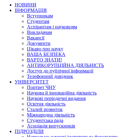
НОВИНИ
ІНФОРМАЦІЯ
Вступникам
Студентам
Аспірантам і науковцям
Викладачам
Вакансії
Документи
Цікаво про науку
ВАША БЕЗПЕКА
ВАРТО ЗНАТИ!
АНТИКОРУПЦІЙНА ДІЯЛЬНІСТЬ
Доступ до публічної інформації
Телефонний довідник
УНІВЕРСИТЕТ
Портрет ЧНУ
Наукова й інноваційна діяльність
Наукові періодичні видання
Освітня діяльність
Сталий розвиток
Міжнародна діяльність
Студентська рада
Асоціація випускників
ПІДРОЗДІЛИ
Навчально-наукові інститути та факультети