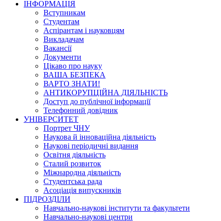
ІНФОРМАЦІЯ
Вступникам
Студентам
Аспірантам і науковцям
Викладачам
Вакансії
Документи
Цікаво про науку
ВАША БЕЗПЕКА
ВАРТО ЗНАТИ!
АНТИКОРУПЦІЙНА ДІЯЛЬНІСТЬ
Доступ до публічної інформації
Телефонний довідник
УНІВЕРСИТЕТ
Портрет ЧНУ
Наукова й інноваційна діяльність
Наукові періодичні видання
Освітня діяльність
Сталий розвиток
Міжнародна діяльність
Студентська рада
Асоціація випускників
ПІДРОЗДІЛИ
Навчально-наукові інститути та факультети
Навчально-наукові центри