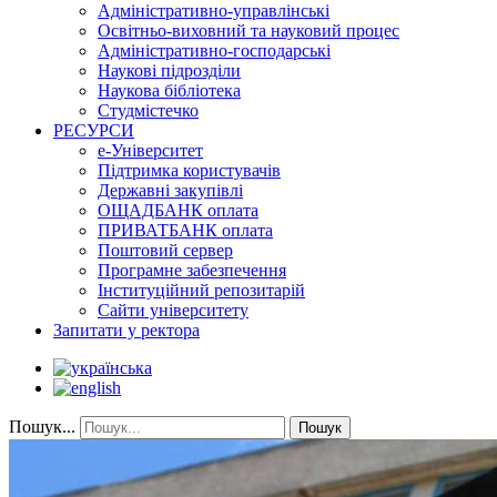
Адміністративно-управлінські
Освітньо-виховний та науковий процес
Адміністративно-господарські
Наукові підрозділи
Наукова бібліотека
Студмістечко
РЕСУРСИ
е-Університет
Підтримка користувачів
Державні закупівлі
ОЩАДБАНК оплата
ПРИВАТБАНК оплата
Поштовий сервер
Програмне забезпечення
Інституційний репозитарій
Сайти університету
Запитати у ректора
Пошук...
Пошук