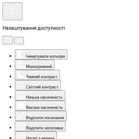
Налаштування доступності
Інвертувати кольори
Монохромний
Темний контраст
Світлий контраст
Низька насиченість
Висока насиченість
Виділити посилання
Виділити заголовки
Читач з екрана