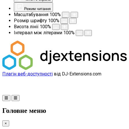
Режим читання
Масштабування
100
%
Розмір шрифту
100
%
Висота лінії
100
%
Інтервал між літерами
100
%
Плагін веб-доступності
від DJ-Extensions.com
Головне меню
×