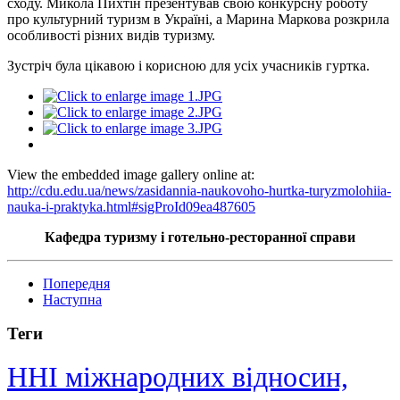
сходу. Микола Пихтін презентував свою конкурсну роботу
про культурний туризм в Україні, а Марина Маркова розкрила
особливості різних видів туризму.
Зустріч була цікавою і корисною для усіх учасників гуртка.
View the embedded image gallery online at:
http://cdu.edu.ua/news/zasidannia-naukovoho-hurtka-turyzmolohiia-
nauka-i-praktyka.html#sigProId09ea487605
Кафедра туризму і готельно-ресторанної справи
Попередня
Наступна
Теги
ННІ міжнародних відносин,