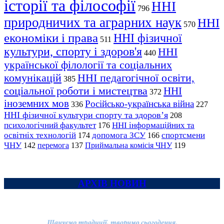
історії та філософії
ННІ
796
природничих та аграрних наук
ННІ
570
економіки і права
ННІ фізичної
511
культури, спорту і здоров'я
ННІ
440
української філології та соціальних
комунікацій
ННІ педагогічної освіти,
385
соціальної роботи і мистецтва
ННІ
372
іноземних мов
Російсько-українська війна
336
227
ННІ фізичної культури спорту та здоров’я
208
психологічний факультет
ННІ інформаційних та
176
освітніх технологій
допомога ЗСУ
спортсмени
174
166
ЧНУ
перемога
142
137
Приймальна комісія ЧНУ
119
АРХІВ НОВИН