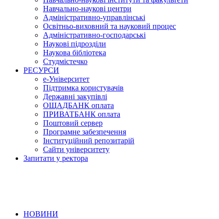
Навчально-наукові центри
Адміністративно-управлінські
Освітньо-виховний та науковий процес
Адміністративно-господарські
Наукові підрозділи
Наукова бібліотека
Студмістечко
РЕСУРСИ
е-Університет
Підтримка користувачів
Державні закупівлі
ОЩАДБАНК оплата
ПРИВАТБАНК оплата
Поштовий сервер
Програмне забезпечення
Інституційний репозитарій
Сайти університету
Запитати у ректора
НОВИНИ