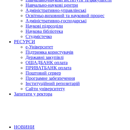
Навчально-наукові центри
Адміністративно-управлінські
Освітньо-виховний та науковий процес
Адміністративно-господарські
Наукові підрозділи
Наукова бібліотека
Студмістечко
РЕСУРСИ
е-Університет
Підтримка користувачів
Державні закупівлі
ОЩАДБАНК оплата
ПРИВАТБАНК оплата
Поштовий сервер
Програмне забезпечення
Інституційний репозитарій
Сайти університету
Запитати у ректора
НОВИНИ