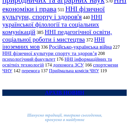
природничих та аграрних наук
ННІ
570
економіки і права
ННІ фізичної
511
культури, спорту і здоров'я
ННІ
440
української філології та соціальних
комунікацій
ННІ педагогічної освіти,
385
соціальної роботи і мистецтва
ННІ
372
іноземних мов
Російсько-українська війна
336
227
ННІ фізичної культури спорту та здоров’я
208
психологічний факультет
ННІ інформаційних та
176
освітніх технологій
допомога ЗСУ
спортсмени
174
166
ЧНУ
перемога
142
137
Приймальна комісія ЧНУ
119
АРХІВ НОВИН