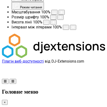
Режим читання
Масштабування
100
%
Розмір шрифту
100
%
Висота лінії
100
%
Інтервал між літерами
100
%
Плагін веб-доступності
від DJ-Extensions.com
Головне меню
×