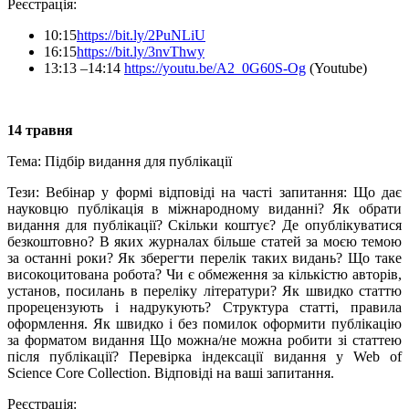
Реєстрація:
10:15
https://bit.ly/2PuNLiU
16:15
https://bit.ly/3nvThwy
13:13 –14:14
https://youtu.be/A2_0G60S-Og
(Youtube)
14 травня
Тема:
Підбір видання для публікації
Тези: Вебінар у формі відповіді на часті запитання: Що дає
науковцю публікація в міжнародному виданні? Як обрати
видання для публікації? Скільки коштує? Де опублікуватися
безкоштовно? В яких журналах більше статей за моєю темою
за останні роки? Як зберегти перелік таких видань? Що таке
високоцитована робота? Чи є обмеження за кількістю авторів,
установ, посилань в переліку літератури? Як швидко статтю
прорецензують і надрукують? Структура статті, правила
оформлення. Як швидко і без помилок оформити публікацію
за форматом видання Що можна/не можна робити зі статтею
після публікації? Перевірка індексації видання у Web of
Science Core Collection. Відповіді на ваші запитання.
Реєстрація: