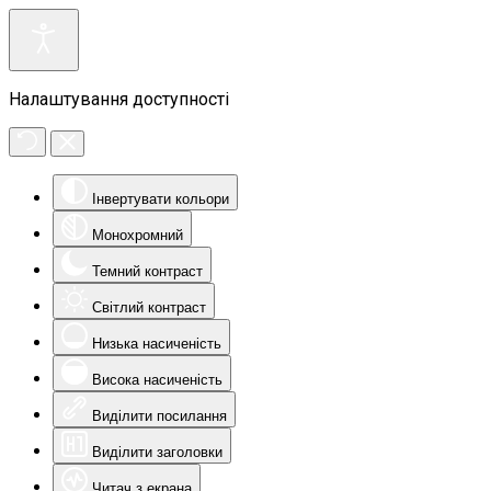
Налаштування доступності
Інвертувати кольори
Монохромний
Темний контраст
Світлий контраст
Низька насиченість
Висока насиченість
Виділити посилання
Виділити заголовки
Читач з екрана