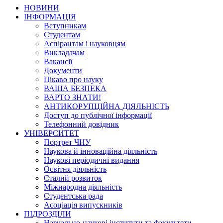
НОВИНИ
ІНФОРМАЦІЯ
Вступникам
Студентам
Аспірантам і науковцям
Викладачам
Вакансії
Документи
Цікаво про науку
ВАША БЕЗПЕКА
ВАРТО ЗНАТИ!
АНТИКОРУПЦІЙНА ДІЯЛЬНІСТЬ
Доступ до публічної інформації
Телефонний довідник
УНІВЕРСИТЕТ
Портрет ЧНУ
Наукова й інноваційна діяльність
Наукові періодичні видання
Освітня діяльність
Сталий розвиток
Міжнародна діяльність
Студентська рада
Асоціація випускників
ПІДРОЗДІЛИ
Навчально-наукові інститути та факультети