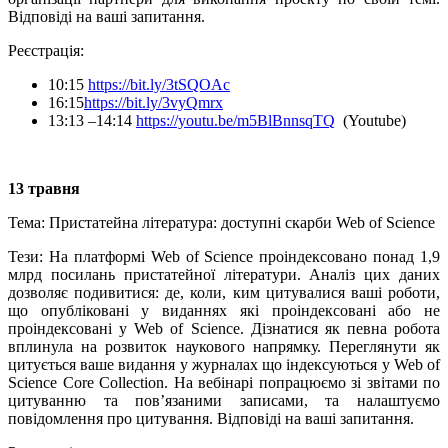
Відповіді на ваші запитання.
Реєстрація:
10:15
https://bit.ly/3tSQOAc
16:15
https://bit.ly/3vyQmrx
13:13 –14:14
https://youtu.be/m5BlBnnsqTQ
(Youtube)
13 травня
Тема:
Пристатейна література: доступні скарби Web of Science
Тези:
На платформі Web of Science проіндексовано понад 1,9
млрд посилань пристатейної літератури. Аналіз цих даних
дозволяє подивитися: де, коли, ким цитувалися ваші роботи,
що опубліковані у виданнях які проіндексовані або не
проіндексовані у Web of Science. Дізнатися як певна робота
вплинула на розвиток наукового напрямку. Переглянути як
цитується ваше видання у журналах що індексуються у Web of
Science
Core Collection
. На вебінарі попрацюємо зі звітами по
цитуванню та пов’язаними записами, та налаштуємо
повідомлення про цитування. Відповіді на ваші запитання.