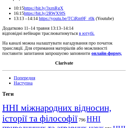
10:15
https://bit.ly/3xrnRgX
16:15
https://bit.ly/2RWX9fS
13:13 –14:14
https://youtu.be/TCiRm9F_r0k
(Youtube)
Додатково 11–14 травня 13:13–14:14
відповідні вебінари траслюватимуться
в ютубі.
На каналі можна налаштувати нагадування про початок
трансляції. Для отримання матеріалів або можливості
поставити запитання запрошуємо заповнити
онлайн-форму.
Clarivate
Попередня
Наступна
Теги
ННІ міжнародних відносин,
історії та філософії
ННІ
796