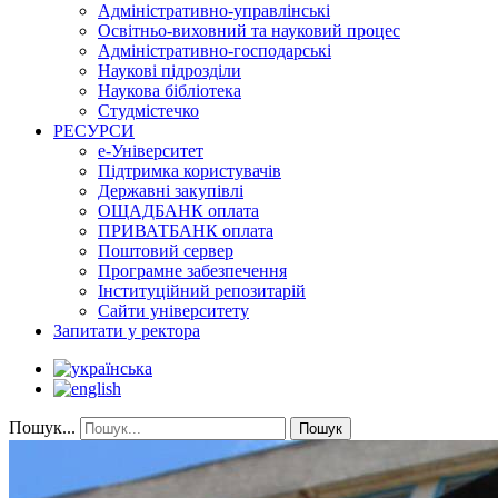
Адміністративно-управлінські
Освітньо-виховний та науковий процес
Адміністративно-господарські
Наукові підрозділи
Наукова бібліотека
Студмістечко
РЕСУРСИ
е-Університет
Підтримка користувачів
Державні закупівлі
ОЩАДБАНК оплата
ПРИВАТБАНК оплата
Поштовий сервер
Програмне забезпечення
Інституційний репозитарій
Сайти університету
Запитати у ректора
Пошук...
Пошук