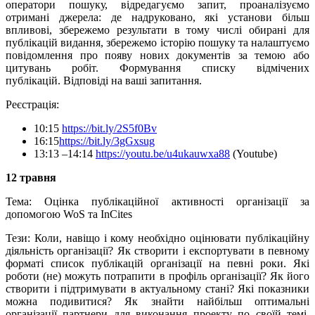
оператори пошуку, відредагуємо запит, проаналізуємо
отримані джерела: де надруковано, які установи більш
впливові, збережемо результати в тому числі обирані для
публікацій видання, збережемо історію пошуку та налаштуємо
повідомлення про появу нових документів за темою або
цитувань робіт. Формування списку відмічених
публікацій.
Відповіді на ваші запитання.
Реєстрація:
10:15
https://bit.ly/2S5f0Bv
16:15
https://bit.ly/3gGxsug
13:13 –14:14
https://youtu.be/u4ukauwxa88
(Youtube)
12 травня
Тема:
Оцінка публікаційної активності організації за
допомогою WoS та InCites
Тези:
Коли, навіщо і кому необхідно оцінювати публікаційну
діяльність організації? Як створити і експортувати в певному
форматі список публікацій організації на певні роки. Які
роботи (не) можуть потрапити в профіль організації? Як його
створити і підтримувати в актуальному стані? Які показники
можна подивитися? Як знайти найбільш оптимальні
організації партнери для виконання проекту по своїй темі.