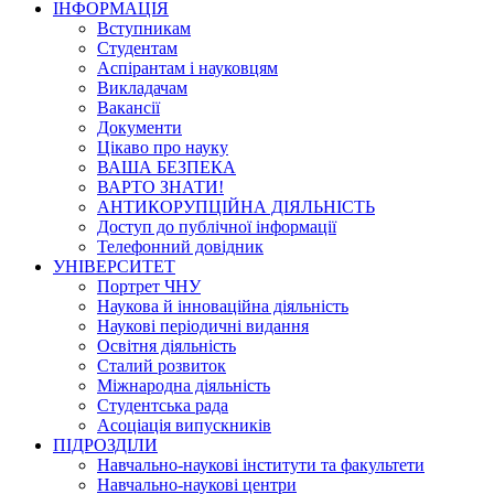
ІНФОРМАЦІЯ
Вступникам
Студентам
Аспірантам і науковцям
Викладачам
Вакансії
Документи
Цікаво про науку
ВАША БЕЗПЕКА
ВАРТО ЗНАТИ!
АНТИКОРУПЦІЙНА ДІЯЛЬНІСТЬ
Доступ до публічної інформації
Телефонний довідник
УНІВЕРСИТЕТ
Портрет ЧНУ
Наукова й інноваційна діяльність
Наукові періодичні видання
Освітня діяльність
Сталий розвиток
Міжнародна діяльність
Студентська рада
Асоціація випускників
ПІДРОЗДІЛИ
Навчально-наукові інститути та факультети
Навчально-наукові центри