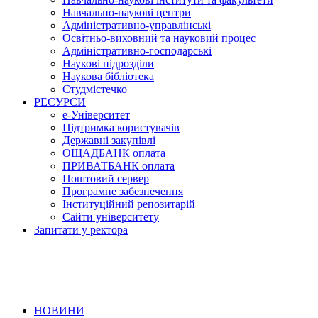
Навчально-наукові центри
Адміністративно-управлінські
Освітньо-виховний та науковий процес
Адміністративно-господарські
Наукові підрозділи
Наукова бібліотека
Студмістечко
РЕСУРСИ
е-Університет
Підтримка користувачів
Державні закупівлі
ОЩАДБАНК оплата
ПРИВАТБАНК оплата
Поштовий сервер
Програмне забезпечення
Інституційний репозитарій
Сайти університету
Запитати у ректора
НОВИНИ