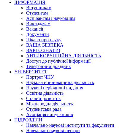
ІНФОРМАЦІЯ
Вступникам
Студентам
Аспірантам і науковцям
Викладачам
Вакансії
Документи
Цікаво про науку
ВАША БЕЗПЕКА
ВАРТО ЗНАТИ!
АНТИКОРУПЦІЙНА ДІЯЛЬНІСТЬ
Доступ до публічної інформації
Телефонний довідник
УНІВЕРСИТЕТ
Портрет ЧНУ
Наукова й інноваційна діяльність
Наукові періодичні видання
Освітня діяльність
Сталий розвиток
Міжнародна діяльність
Студентська рада
Асоціація випускників
ПІДРОЗДІЛИ
Навчально-наукові інститути та факультети
Навчально-наукові центри