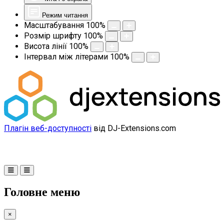
Режим читання
Масштабування
100
%
Розмір шрифту
100
%
Висота лінії
100
%
Інтервал між літерами
100
%
Плагін веб-доступності
від DJ-Extensions.com
Головне меню
×