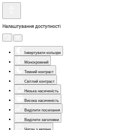
Налаштування доступності
Інвертувати кольори
Монохромний
Темний контраст
Світлий контраст
Низька насиченість
Висока насиченість
Виділити посилання
Виділити заголовки
Читач з екрана