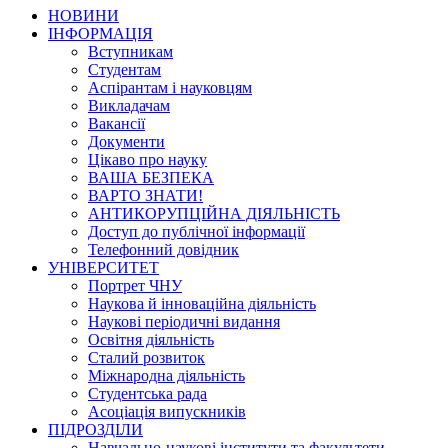
НОВИНИ
ІНФОРМАЦІЯ
Вступникам
Студентам
Аспірантам і науковцям
Викладачам
Вакансії
Документи
Цікаво про науку
ВАША БЕЗПЕКА
ВАРТО ЗНАТИ!
АНТИКОРУПЦІЙНА ДІЯЛЬНІСТЬ
Доступ до публічної інформації
Телефонний довідник
УНІВЕРСИТЕТ
Портрет ЧНУ
Наукова й інноваційна діяльність
Наукові періодичні видання
Освітня діяльність
Сталий розвиток
Міжнародна діяльність
Студентська рада
Асоціація випускників
ПІДРОЗДІЛИ
Навчально-наукові інститути та факультети