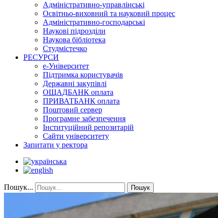
Адміністративно-управлінські
Освітньо-виховний та науковий процес
Адміністративно-господарські
Наукові підрозділи
Наукова бібліотека
Студмістечко
РЕСУРСИ
е-Університет
Підтримка користувачів
Державні закупівлі
ОЩАДБАНК оплата
ПРИВАТБАНК оплата
Поштовий сервер
Програмне забезпечення
Інституційний репозитарій
Сайти університету
Запитати у ректора
Пошук...
Пошук