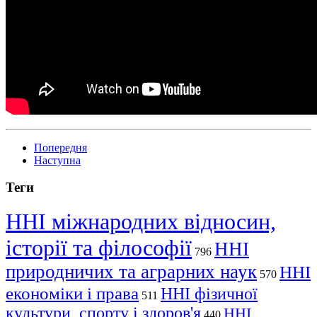
Попередня
Наступна
Теги
ННІ міжнародних відносин,
історії та філософії
ННІ
796
природничих та аграрних наук
ННІ
570
економіки і права
ННІ фізичної
511
культури, спорту і здоров'я
ННІ
440