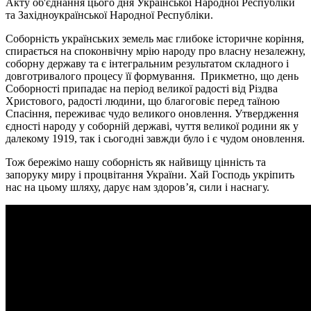
Акту об'єднання цього дня Української Народної Республіки
та Західноукраїнської Народної Республіки.
Соборність українських земель має глибоке історичне коріння,
спирається на споконвічну мрію народу про власну незалежну,
соборну державу та є інтегральним результатом складного і
довготривалого процесу її формування. Прикметно, що день
Соборності припадає на період великої радості від Різдва
Христового, радості людини, що благоговіє перед таїною
Спасіння, переживає чудо великого оновлення. Утвердження
єдності народу у соборній державі, чуття великої родини як у
далекому 1919, так і сьогодні завжди було і є чудом оновлення.
Тож бережімо нашу соборність як найвищу цінність та
запоруку миру і процвітання України. Хай Господь укріпить
нас на цьому шляху, дарує нам здоров’я, сили і наснагу.