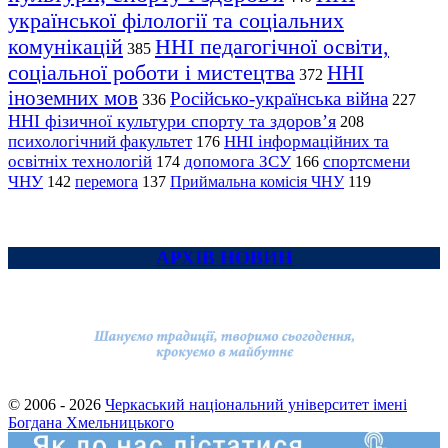
української філології та соціальних
комунікацій
ННІ педагогічної освіти,
385
соціальної роботи і мистецтва
ННІ
372
іноземних мов
Російсько-українська війна
336
227
ННІ фізичної культури спорту та здоров’я
208
психологічний факультет
ННІ інформаційних та
176
освітніх технологій
допомога ЗСУ
спортсмени
174
166
ЧНУ
перемога
142
137
Приймальна комісія ЧНУ
119
АРХІВ НОВИН
© 2006 - 2026
Черкаський національний університет імені
Богдана Хмельницького