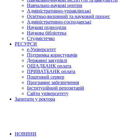
Навчально-наукові центри
Адміністративно-управлінські
Освітньо-виховний та науковий процес
Адміністративно-господарські
Наукові підрозділи
Наукова бібліотека
Студмістечко
РЕСУРСИ
е-Університет
Підтримка користувачів
Державні закупівлі
ОЩАДБАНК оплата
ПРИВАТБАНК оплата
Поштовий сервер
Програмне забезпечення
Інституційний репозитарій
Сайти університету
Запитати у ректора
НОВИНИ