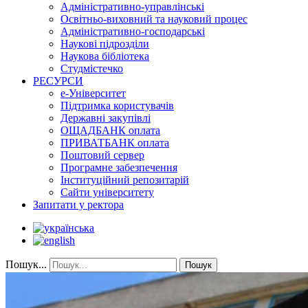
Адміністративно-управлінські
Освітньо-виховний та науковий процес
Адміністративно-господарські
Наукові підрозділи
Наукова бібліотека
Студмістечко
РЕСУРСИ
е-Університет
Підтримка користувачів
Державні закупівлі
ОЩАДБАНК оплата
ПРИВАТБАНК оплата
Поштовий сервер
Програмне забезпечення
Інституційний репозитарій
Сайти університету
Запитати у ректора
Пошук...
Пошук