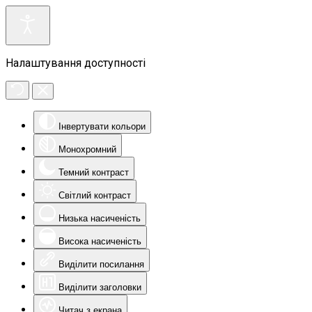
Налаштування доступності
Інвертувати кольори
Монохромний
Темний контраст
Світлий контраст
Низька насиченість
Висока насиченість
Виділити посилання
Виділити заголовки
Читач з екрана