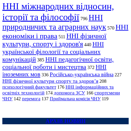
ННІ міжнародних відносин,
історії та філософії
ННІ
796
природничих та аграрних наук
ННІ
570
економіки і права
ННІ фізичної
511
культури, спорту і здоров'я
ННІ
440
української філології та соціальних
комунікацій
ННІ педагогічної освіти,
385
соціальної роботи і мистецтва
ННІ
372
іноземних мов
Російсько-українська війна
336
227
ННІ фізичної культури спорту та здоров’я
208
психологічний факультет
ННІ інформаційних та
176
освітніх технологій
допомога ЗСУ
спортсмени
174
166
ЧНУ
перемога
142
137
Приймальна комісія ЧНУ
119
АРХІВ НОВИН