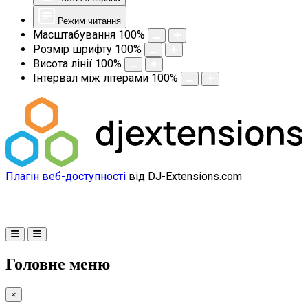
Режим читання
Масштабування
100
%
Розмір шрифту
100
%
Висота лінії
100
%
Інтервал між літерами
100
%
Плагін веб-доступності
від DJ-Extensions.com
Головне меню
×