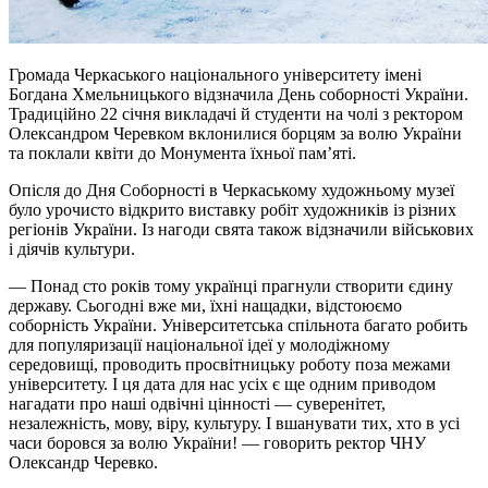
Громада Черкаського національного університету імені
Богдана Хмельницького відзначила День соборності України.
Традиційно 22 січня викладачі й студенти на чолі з ректором
Олександром Черевком вклонилися борцям за волю України
та поклали квіти до Монумента їхньої пам’яті.
Опісля до Дня Соборності в Черкаському художньому музеї
було урочисто відкрито виставку робіт художників із різних
регіонів України. Із нагоди свята також відзначили військових
і діячів культури.
— Понад сто років тому українці прагнули створити єдину
державу. Сьогодні вже ми, їхні нащадки, відстоюємо
соборність України. Університетська спільнота багато робить
для популяризації національної ідеї у молодіжному
середовищі, проводить просвітницьку роботу поза межами
університету. І ця дата для нас усіх є ще одним приводом
нагадати про наші одвічні цінності — суверенітет,
незалежність, мову, віру, культуру. І вшанувати тих, хто в усі
часи боровся за волю України! — говорить ректор ЧНУ
Олександр Черевко.