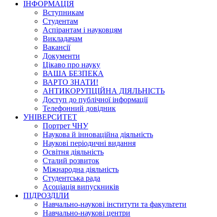
ІНФОРМАЦІЯ
Вступникам
Студентам
Аспірантам і науковцям
Викладачам
Вакансії
Документи
Цікаво про науку
ВАША БЕЗПЕКА
ВАРТО ЗНАТИ!
АНТИКОРУПЦІЙНА ДІЯЛЬНІСТЬ
Доступ до публічної інформації
Телефонний довідник
УНІВЕРСИТЕТ
Портрет ЧНУ
Наукова й інноваційна діяльність
Наукові періодичні видання
Освітня діяльність
Сталий розвиток
Міжнародна діяльність
Студентська рада
Асоціація випускників
ПІДРОЗДІЛИ
Навчально-наукові інститути та факультети
Навчально-наукові центри