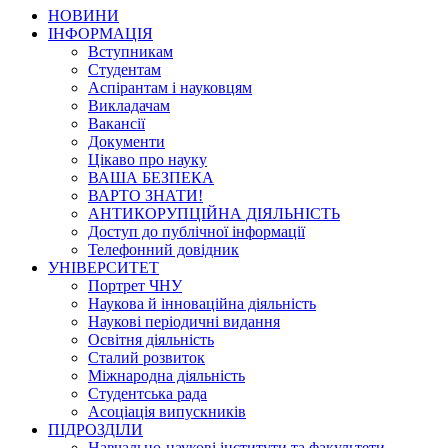
НОВИНИ
ІНФОРМАЦІЯ
Вступникам
Студентам
Аспірантам і науковцям
Викладачам
Вакансії
Документи
Цікаво про науку
ВАША БЕЗПЕКА
ВАРТО ЗНАТИ!
АНТИКОРУПЦІЙНА ДІЯЛЬНІСТЬ
Доступ до публічної інформації
Телефонний довідник
УНІВЕРСИТЕТ
Портрет ЧНУ
Наукова й інноваційна діяльність
Наукові періодичні видання
Освітня діяльність
Сталий розвиток
Міжнародна діяльність
Студентська рада
Асоціація випускників
ПІДРОЗДІЛИ
Навчально-наукові інститути та факультети