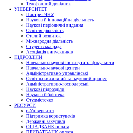
Телефонний довідник
УНІВЕРСИТЕТ
Портрет ЧНУ
Наукова й інноваційна діяльність
Наукові періодичні видання
Освітня діяльність
Сталий розвиток
Міжнародна діяльність
Студентська рада
Асоціація випускників
ПІДРОЗДІЛИ
Навчально-наукові інститути та факультети
Навчально-наукові центри
Адміністративно-управлінські
Освітньо-виховний та науковий процес
Адміністративно-господарські
Наукові підрозділи
Наукова бібліотека
Студмістечко
РЕСУРСИ
е-Університет
Підтримка користувачів
Державні закупівлі
ОЩАДБАНК оплата
ПРИВАТБАНК оплата