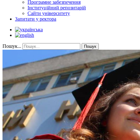
Програмне забезпечення
Інституційний репозитарій
Сайти університету
Запитати у ректора
Пошук...
Пошук