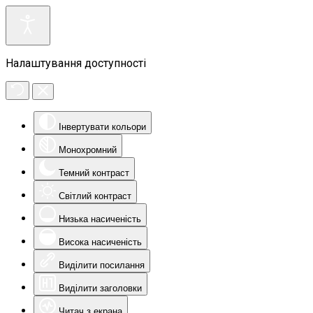
Налаштування доступності
Інвертувати кольори
Монохромний
Темний контраст
Світлий контраст
Низька насиченість
Висока насиченість
Виділити посилання
Виділити заголовки
Читач з екрана