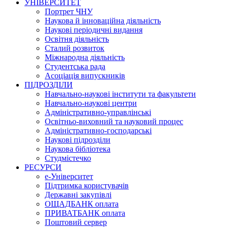
УНІВЕРСИТЕТ
Портрет ЧНУ
Наукова й інноваційна діяльність
Наукові періодичні видання
Освітня діяльність
Сталий розвиток
Міжнародна діяльність
Студентська рада
Асоціація випускників
ПІДРОЗДІЛИ
Навчально-наукові інститути та факультети
Навчально-наукові центри
Адміністративно-управлінські
Освітньо-виховний та науковий процес
Адміністративно-господарські
Наукові підрозділи
Наукова бібліотека
Студмістечко
РЕСУРСИ
е-Університет
Підтримка користувачів
Державні закупівлі
ОЩАДБАНК оплата
ПРИВАТБАНК оплата
Поштовий сервер