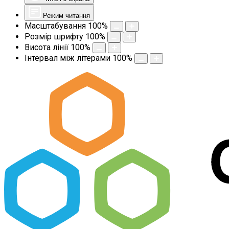
Режим читання
Масштабування
100
%
Розмір шрифту
100
%
Висота лінії
100
%
Інтервал між літерами
100
%