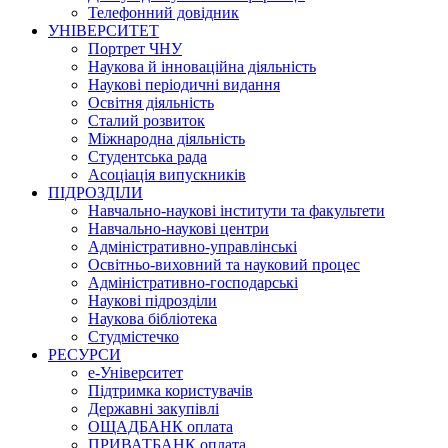
Телефонний довідник
УНІВЕРСИТЕТ
Портрет ЧНУ
Наукова й інноваційна діяльність
Наукові періодичні видання
Освітня діяльність
Сталий розвиток
Міжнародна діяльність
Студентська рада
Асоціація випускників
ПІДРОЗДІЛИ
Навчально-наукові інститути та факультети
Навчально-наукові центри
Адміністративно-управлінські
Освітньо-виховний та науковий процес
Адміністративно-господарські
Наукові підрозділи
Наукова бібліотека
Студмістечко
РЕСУРСИ
е-Університет
Підтримка користувачів
Державні закупівлі
ОЩАДБАНК оплата
ПРИВАТБАНК оплата