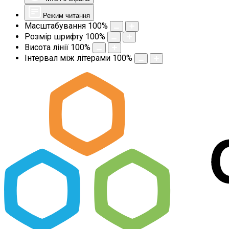
Режим читання
Масштабування
100
%
Розмір шрифту
100
%
Висота лінії
100
%
Інтервал між літерами
100
%