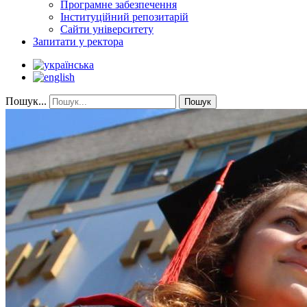
Програмне забезпечення
Інституційний репозитарій
Сайти університету
Запитати у ректора
Пошук...
Пошук