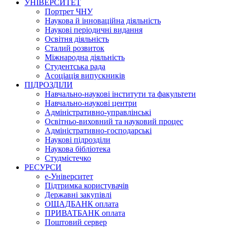
УНІВЕРСИТЕТ
Портрет ЧНУ
Наукова й інноваційна діяльність
Наукові періодичні видання
Освітня діяльність
Сталий розвиток
Міжнародна діяльність
Студентська рада
Асоціація випускників
ПІДРОЗДІЛИ
Навчально-наукові інститути та факультети
Навчально-наукові центри
Адміністративно-управлінські
Освітньо-виховний та науковий процес
Адміністративно-господарські
Наукові підрозділи
Наукова бібліотека
Студмістечко
РЕСУРСИ
е-Університет
Підтримка користувачів
Державні закупівлі
ОЩАДБАНК оплата
ПРИВАТБАНК оплата
Поштовий сервер