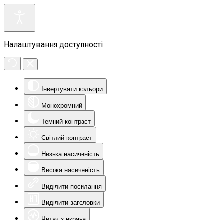
Налаштування доступності
Інвертувати кольори
Монохромний
Темний контраст
Світлий контраст
Низька насиченість
Висока насиченість
Виділити посилання
Виділити заголовки
Читач з екрана