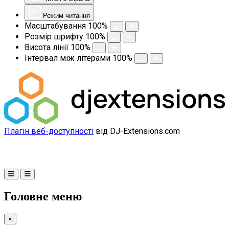
Режим читання
Масштабування
100
%
Розмір шрифту
100
%
Висота лінії
100
%
Інтервал між літерами
100
%
Плагін веб-доступності
від DJ-Extensions.com
Головне меню
×