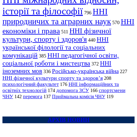
історії та філософії
ННІ
796
природничих та аграрних наук
ННІ
570
економіки і права
ННІ фізичної
511
культури, спорту і здоров'я
ННІ
440
української філології та соціальних
комунікацій
ННІ педагогічної освіти,
385
соціальної роботи і мистецтва
ННІ
372
іноземних мов
Російсько-українська війна
336
227
ННІ фізичної культури спорту та здоров’я
208
психологічний факультет
ННІ інформаційних та
176
освітніх технологій
допомога ЗСУ
спортсмени
174
166
ЧНУ
перемога
142
137
Приймальна комісія ЧНУ
119
АРХІВ НОВИН