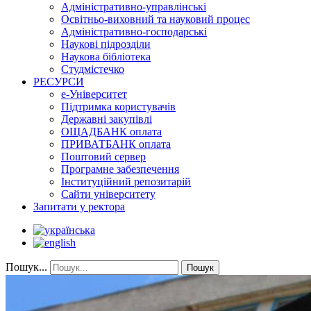
Адміністративно-управлінські
Освітньо-виховний та науковий процес
Адміністративно-господарські
Наукові підрозділи
Наукова бібліотека
Студмістечко
РЕСУРСИ
е-Університет
Підтримка користувачів
Державні закупівлі
ОЩАДБАНК оплата
ПРИВАТБАНК оплата
Поштовий сервер
Програмне забезпечення
Інституційний репозитарій
Сайти університету
Запитати у ректора
Пошук...
Пошук