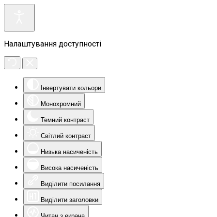
Налаштування доступності
Інвертувати кольори
Монохромний
Темний контраст
Світлий контраст
Низька насиченість
Висока насиченість
Виділити посилання
Виділити заголовки
Читач з екрана