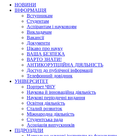
НОВИНИ
ІНФОРМАЦІЯ
Вступникам
Студентам
Аспірантам і науковцям
Викладачам
Вакансії
Документи
Цікаво про науку
ВАША БЕЗПЕКА
ВАРТО ЗНАТИ!
АНТИКОРУПЦІЙНА ДІЯЛЬНІСТЬ
Доступ до публічної інформації
Телефонний довідник
УНІВЕРСИТЕТ
Портрет ЧНУ
Наукова й інноваційна діяльність
Наукові періодичні видання
Освітня діяльність
Сталий розвиток
Міжнародна діяльність
Студентська рада
Асоціація випускників
ПІДРОЗДІЛИ
Навчально-наукові інститути та факультети