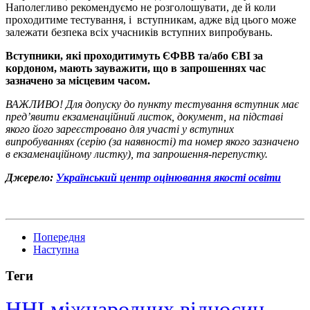
Наполегливо рекомендуємо не розголошувати, де й коли
проходитиме тестування, і вступникам, адже від цього може
залежати безпека всіх учасників вступних випробувань.
Вступники, які проходитимуть ЄФВВ та/або ЄВІ за
кордоном, мають зауважити, що в запрошеннях час
зазначено за місцевим часом.
ВАЖЛИВО! Для допуску до пункту тестування вступник має
пред’явити екзаменаційний листок, документ, на підставі
якого його зареєстровано для участі у вступних
випробуваннях (серію (за наявності) та номер якого зазначено
в екзаменаційному листку), та запрошення-перепустку.
Джерело:
Український центр оцінювання якості освіти
Попередня
Наступна
Теги
ННІ міжнародних відносин,