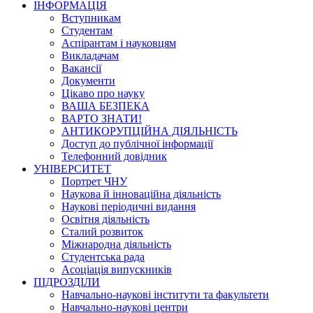
ІНФОРМАЦІЯ
Вступникам
Студентам
Аспірантам і науковцям
Викладачам
Вакансії
Документи
Цікаво про науку
ВАША БЕЗПЕКА
ВАРТО ЗНАТИ!
АНТИКОРУПЦІЙНА ДІЯЛЬНІСТЬ
Доступ до публічної інформації
Телефонний довідник
УНІВЕРСИТЕТ
Портрет ЧНУ
Наукова й інноваційна діяльність
Наукові періодичні видання
Освітня діяльність
Сталий розвиток
Міжнародна діяльність
Студентська рада
Асоціація випускників
ПІДРОЗДІЛИ
Навчально-наукові інститути та факультети
Навчально-наукові центри