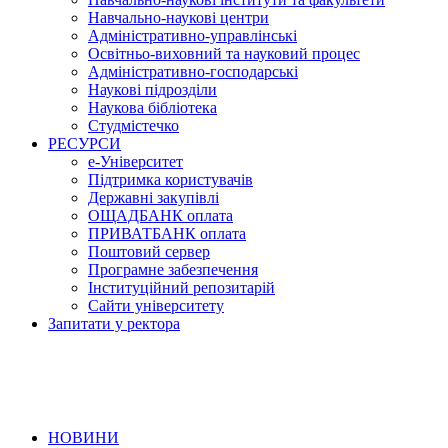
Навчально-наукові центри
Адміністративно-управлінські
Освітньо-виховний та науковий процес
Адміністративно-господарські
Наукові підрозділи
Наукова бібліотека
Студмістечко
РЕСУРСИ
е-Університет
Підтримка користувачів
Державні закупівлі
ОЩАДБАНК оплата
ПРИВАТБАНК оплата
Поштовий сервер
Програмне забезпечення
Інституційний репозитарій
Сайти університету
Запитати у ректора
НОВИНИ