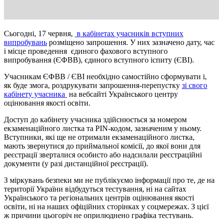
Сьогодні, 17 червня,
в кабінетах учасників вступних
випробувань
розміщено запрошення. У них зазначено дату, час
і місце проведення єдиного фахового вступного
випробування (ЄФВВ), єдиного вступного іспиту (ЄВІ).
Учасникам ЄФВВ / ЄВІ необхідно самостійно сформувати і,
як буде змога, роздрукувати запрошення-перепустку
зі свого
кабінету учасника
на вебсайті Українського центру
оцінювання якості освіти.
Доступ до кабінету учасника здійснюється за номером
екзаменаційного листка та PIN-кодом, зазначеним у ньому.
Вступники, які ще не отримали екзаменаційного листка,
мають звернутися до приймальної комісії, до якої вони для
реєстрації зверталися особисто або надсилали реєстраційні
документи (у разі дистанційної реєстрації).
З міркувань безпеки ми не публікуємо інформації про те, де на
території України відбудуться тестування, ні на сайтах
Українського та регіональних центрів оцінювання якості
освіти, ні на наших офіційних сторінках у соцмережах. З цієї
ж причини цьогоріч не оприлюднено графіка тестувань.