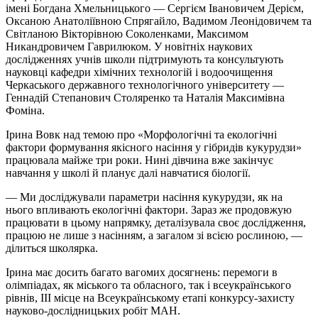
імені Богдана Хмельницького — Сергієм Івановичем Дерієм,
Оксаною Анатоліївною Спрягайло, Вадимом Леонідовичем та
Світланою Вікторівною Соколенками, Максимом
Никандровичем Гаврилюком. У новітніх наукових
дослідженнях учнів школи підтримують та консультують
науковці кафедри хімічних технологій і водоочищення
Черкаського державного технологічного університету —
Геннадій Степанович Столяренко та Наталія Максимівна
Фоміна.
Ірина Вовк над темою про «Морфологічні та екологічні
фактори формування якісного насіння у гібридів кукурудзи»
працювала майже три роки. Нині дівчина вже закінчує
навчання у школі й планує далі навчатися біології.
— Ми досліджували параметри насіння кукурудзи, як на
нього впливають екологічні фактори. Зараз же продовжую
працювати в цьому напрямку, деталізувала своє дослідження,
працюю не лише з насінням, а загалом зі всією рослиною, —
ділиться школярка.
Ірина має досить багато вагомих досягнень: перемоги в
олімпіадах, як міського та обласного, так і всеукраїнського
рівнів, ІІІ місце на Всеукраїнському етапі конкурсу-захисту
науково-дослідницьких робіт МАН.