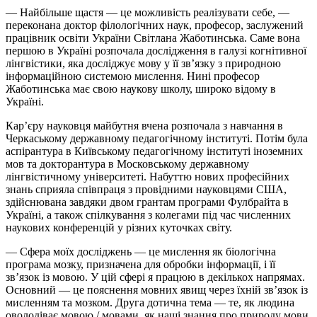
— Найбільше щастя — це можливість реалізувати себе, —
переконана доктор філологічних наук, професор, заслужений
працівник освіти України Світлана Жаботинська. Саме вона
першою в Україні розпочала дослідження в галузі когнітивної
лінгвістики, яка досліджує мову у її зв’язку з природною
інформаційною системою мислення. Нині професор
Жаботинська має свою наукову школу, широко відому в
Україні.
Кар’єру науковця майбутня вчена розпочала з навчання в
Черкаському державному педагогічному інституті. Потім була
аспірантура в Київському педагогічному інституті іноземних
мов та докторантура в Московському державному
лінгвістичному університеті. Набуттю нових професійних
знань сприяла співпраця з провідними науковцями США,
здійснювана завдяки двом грантам програми Фулбрайта в
Україні, а також спілкування з колегами під час численних
наукових конференцій у різних куточках світу.
— Сфера моїх досліджень — це мислення як біологічна
програма мозку, призначена для обробки інформації, і її
зв’язок із мовою. У цій сфері я працюю в декількох напрямах.
Основний — це пояснення мовних явищ через їхній зв’язок із
мисленням та мозком. Друга дотична тема — те, як людина
оволодіває мовою / мовами, як наші знання про природу мови