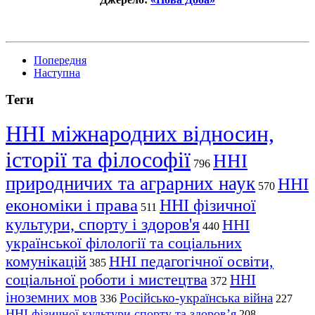
Попередня
Наступна
Теги
ННІ міжнародних відносин,
історії та філософії
ННІ
796
природничих та аграрних наук
ННІ
570
економіки і права
ННІ фізичної
511
культури, спорту і здоров'я
ННІ
440
української філології та соціальних
комунікацій
ННІ педагогічної освіти,
385
соціальної роботи і мистецтва
ННІ
372
іноземних мов
Російсько-українська війна
336
227
ННІ фізичної культури спорту та здоров’я
208