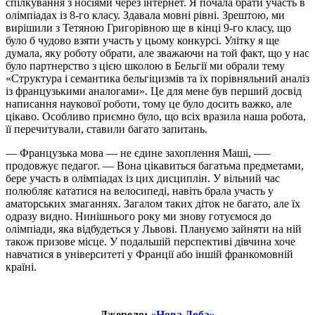
спілкування з носіями через інтернет. Я почала брати участь в
олімпіадах із 8-го класу. Здавала мовні рівні. Зрештою, ми
вирішили з Тетяною Григорівною ще в кінці 9-го класу, що
було б чудово взяти участь у цьому конкурсі. Улітку я ще
думала, яку роботу обрати, але зважаючи на той факт, що у нас
було партнерство з цією школою в Бельгії ми обрали тему
«Структура і семантика бельгіцизмів та їх порівняльний аналіз
із французькими аналогами». Це для мене був перший досвід
написання наукової роботи, тому це було досить важко, але
цікаво. Особливо приємно було, що всіх вразила наша робота,
її перечитували, ставили багато запитань.
— Французька мова — не єдине захоплення Маші, —–
продовжує педагог. — Вона цікавиться багатьма предметами,
бере участь в олімпіадах із цих дисциплін. У вільний час
полюбляє кататися на велосипеді, навіть брала участь у
аматорських змаганнях. Загалом таких діток не багато, але їх
одразу видно. Нинішнього року ми знову готуємося до
олімпіади, яка відбудеться у Львові. Плануємо зайняти на ній
також призове місце. У подальшій перспективі дівчина хоче
навчатися в університеті у Франції або іншій франкомовній
країні.
Джерело:
«Нова Доба»