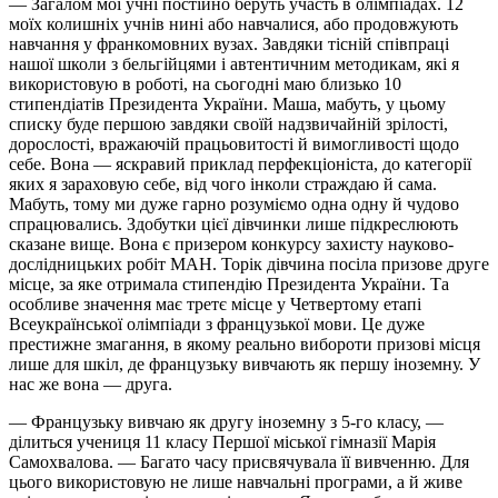
— Загалом мої учні постійно беруть участь в олімпіадах. 12
моїх колишніх учнів нині або навчалися, або продовжують
навчання у франкомовних вузах. Завдяки тісній співпраці
нашої школи з бельгійцями і автентичним методикам, які я
використовую в роботі, на сьогодні маю близько 10
стипендіатів Президента України. Маша, мабуть, у цьому
списку буде першою завдяки своїй надзвичайній зрілості,
дорослості, вражаючій працьовитості й вимогливості щодо
себе. Вона — яскравий приклад перфекціоніста, до категорії
яких я зараховую себе, від чого інколи страждаю й сама.
Мабуть, тому ми дуже гарно розуміємо одна одну й чудово
спрацювались. Здобутки цієї дівчинки лише підкреслюють
сказане вище. Вона є призером конкурсу захисту науково-
дослідницьких робіт МАН. Торік дівчина посіла призове друге
місце, за яке отримала стипендію Президента України. Та
особливе значення має третє місце у Четвертому етапі
Всеукраїнської олімпіади з французької мови. Це дуже
престижне змагання, в якому реально вибороти призові місця
лише для шкіл, де французьку вивчають як першу іноземну. У
нас же вона — друга.
— Французьку вивчаю як другу іноземну з 5-го класу, —
ділиться учениця 11 класу Першої міської гімназії Марія
Самохвалова. — Багато часу присвячувала її вивченню. Для
цього використовую не лише навчальні програми, а й живе