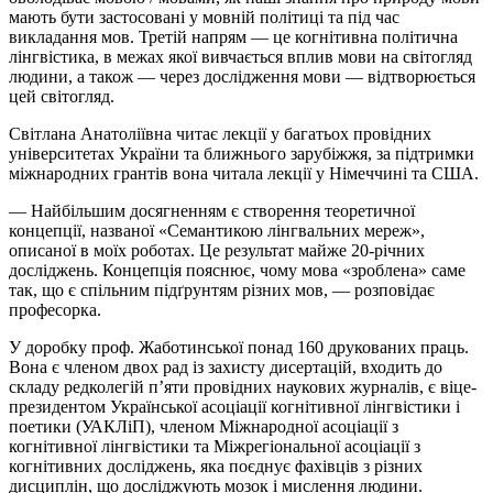
мають бути застосовані у мовній політиці та під час
викладання мов. Третій напрям — це когнітивна політична
лінгвістика, в межах якої вивчається вплив мови на світогляд
людини, а також — через дослідження мови — відтворюється
цей світогляд.
Світлана Анатоліївна читає лекції у багатьох провідних
університетах України та ближнього зарубіжжя, за підтримки
міжнародних грантів вона читала лекції у Німеччині та США.
— Найбільшим досягненням є створення теоретичної
концепції, названої «Семантикою лінгвальних мереж»,
описаної в моїх роботах. Це результат майже 20-річних
досліджень. Концепція пояснює, чому мова «зроблена» саме
так, що є спільним підґрунтям різних мов, — розповідає
професорка.
У доробку проф. Жаботинської понад 160 друкованих праць.
Вона є членом двох рад із захисту дисертацій, входить до
складу редколегій п’яти провідних наукових журналів, є віце-
президентом Української асоціації когнітивної лінгвістики і
поетики (УАКЛіП), членом Міжнародної асоціації з
когнітивної лінгвістики та Міжрегіональної асоціації з
когнітивних досліджень, яка поєднує фахівців з різних
дисциплін, що досліджують мозок і мислення людини.