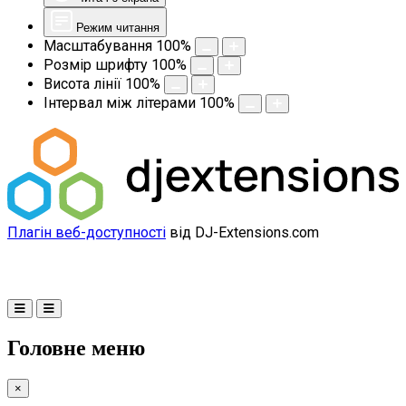
Режим читання
Масштабування
100
%
Розмір шрифту
100
%
Висота лінії
100
%
Інтервал між літерами
100
%
Плагін веб-доступності
від DJ-Extensions.com
Головне меню
×