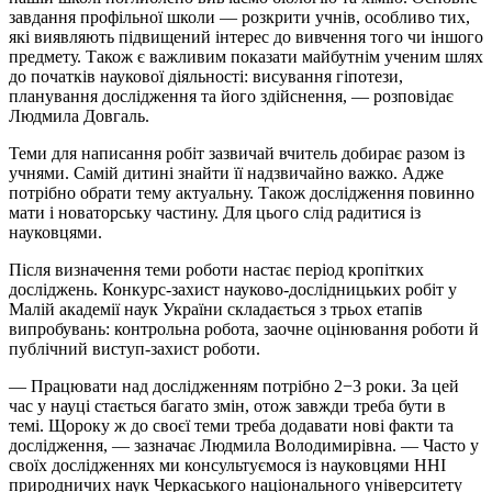
завдання профільної школи — розкрити учнів, особливо тих,
які виявляють підвищений інтерес до вивчення того чи іншого
предмету. Також є важливим показати майбутнім ученим шлях
до початків наукової діяльності: висування гіпотези,
планування дослідження та його здійснення, — розповідає
Людмила Довгаль.
Теми для написання робіт зазвичай вчитель добирає разом із
учнями. Самій дитині знайти її надзвичайно важко. Адже
потрібно обрати тему актуальну. Також дослідження повинно
мати і новаторську частину. Для цього слід радитися із
науковцями.
Після визначення теми роботи настає період кропітких
досліджень. Конкурс-захист науково-дослідницьких робіт у
Малій академії наук України складається з трьох етапів
випробувань: контрольна робота, заочне оцінювання роботи й
публічний виступ-захист роботи.
— Працювати над дослідженням потрібно 2−3 роки. За цей
час у науці стається багато змін, отож завжди треба бути в
темі. Щороку ж до своєї теми треба додавати нові факти та
дослідження, — зазначає Людмила Володимирівна. — Часто у
своїх дослідженнях ми консультуємося із науковцями ННІ
природничих наук Черкаського національного університету