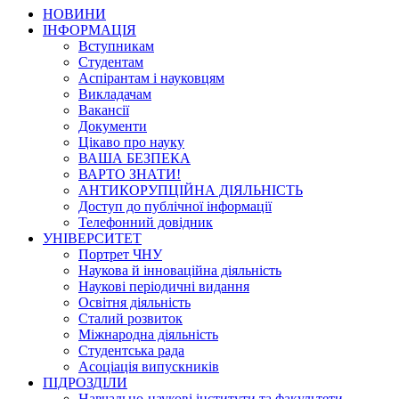
НОВИНИ
ІНФОРМАЦІЯ
Вступникам
Студентам
Аспірантам і науковцям
Викладачам
Вакансії
Документи
Цікаво про науку
ВАША БЕЗПЕКА
ВАРТО ЗНАТИ!
АНТИКОРУПЦІЙНА ДІЯЛЬНІСТЬ
Доступ до публічної інформації
Телефонний довідник
УНІВЕРСИТЕТ
Портрет ЧНУ
Наукова й інноваційна діяльність
Наукові періодичні видання
Освітня діяльність
Сталий розвиток
Міжнародна діяльність
Студентська рада
Асоціація випускників
ПІДРОЗДІЛИ
Навчально-наукові інститути та факультети