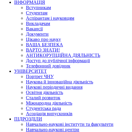
ІНФОРМАЦІЯ
Вступникам
Студентам
Аспірантам і науковцям
Викладачам
Вакансії
Документи
Цікаво про науку
ВАША БЕЗПЕКА
ВАРТО ЗНАТИ!
АНТИКОРУПЦІЙНА ДІЯЛЬНІСТЬ
Доступ до публічної інформації
Телефонний довідник
УНІВЕРСИТЕТ
Портрет ЧНУ
Наукова й інноваційна діяльність
Наукові періодичні видання
Освітня діяльність
Сталий розвиток
Міжнародна діяльність
Студентська рада
Асоціація випускників
ПІДРОЗДІЛИ
Навчально-наукові інститути та факультети
Навчально-наукові центри