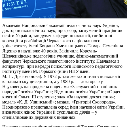
Академік Національної академії педагогічних наук України,
доктор психологічних наук, професор, заслужений працівник
освіти України, завідувач кафедри психології, глибинної
корекції та реабілітації Черкаського національного
університету імені Богдана Хмельницького Тамара Семенівна
Яценко в науці вже 40 років. Закінчила Корсунь-
Шевченківське педагогічне училище, фізико-математичний
факультет Черкаського педагогічного інституту. Навчалася в
аспірантурі, при кафедрі психології Київського педагогічного
інституту імені М. Горького (нині НПУ імені
М. П. Драгоманова). У 1972 р. там же захистила з психології
кандидатську дисертацію, а у 1989 р. — докторську.
Науковець нагороджена орденами «Заслужений працівник
народної освіти України»; Відмінник освіти України; «Орден
княгині Ольги ІІІ ступеня»; знак «За наукові досягнення»;
медаль «К. Д. Ушинський»; медаль «Григорій Сковорода».
Неодноразово представлена серед імен наукової еліти України,
визначних жінок України й суспільних діячів – у
спеціалізованих державних виданнях.
Наукова школа глибинної психокорекції Тамари Семенівни