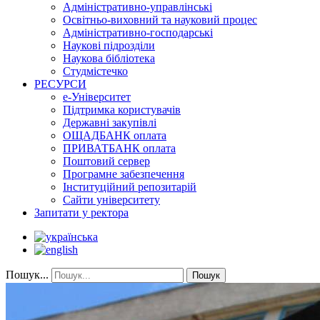
Адміністративно-управлінські
Освітньо-виховний та науковий процес
Адміністративно-господарські
Наукові підрозділи
Наукова бібліотека
Студмістечко
РЕСУРСИ
е-Університет
Підтримка користувачів
Державні закупівлі
ОЩАДБАНК оплата
ПРИВАТБАНК оплата
Поштовий сервер
Програмне забезпечення
Інституційний репозитарій
Сайти університету
Запитати у ректора
Пошук...
Пошук