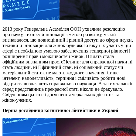
2013 року Генеральна Асамблея ООН ухвалила резолюцію
про науку, техніку й інновації з метою розвитку, у якій
визнавалося, що повноцінний і рівний доступ до сфери науки,
техніки й інновацій для жінок будь-якого віку і їх участь у цій
сфері є необхідною умовою забезпечення гендерної рівності і
розширення прав і можливостей жінок. Ця дата стала
офіційним визнанням простої істини: для справжньої науки ні
стать людини, ні її фізичний стан, ні соціальний статус чи
матеріальний статок не мають жодного значення. Лише
інтелект, наполегливість, терпіння і сміливість робити нові
відкриття визначають справжнього науковця. А таких талантів
серед представниць прекрасної статі ніколи не бракувало.
Свідченням цього є і досягнення черкаських дівчаток та
жінок-учених.
Перша дослідниця когнітивної лінгвістики в Україні