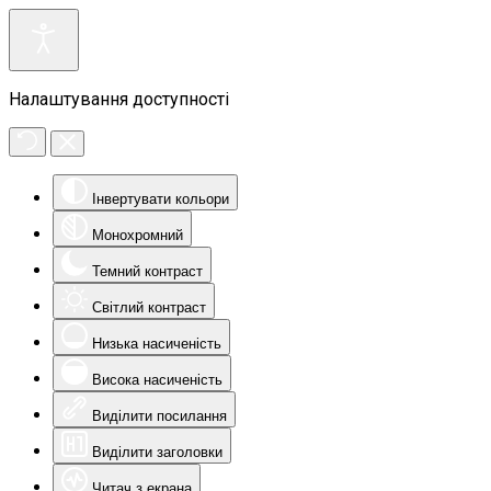
Налаштування доступності
Інвертувати кольори
Монохромний
Темний контраст
Світлий контраст
Низька насиченість
Висока насиченість
Виділити посилання
Виділити заголовки
Читач з екрана