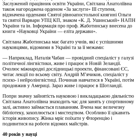
Заслужений працівник освіти України, Світлана Анатоліївна
також нагороджена орденом «За заслуги» ІІІ ступеня,
відзначена орденами Святої рівноапостольної княгині Ольги
та святої Варвари УПЦ КП, знаком «К. Д. Ушинський» НАПН
України та ін. Інформація про проф. Жаботинську внесена до
книги «Науковці України — еліта держави».
Світлана Жаботинська має багато учнів, які є успішними
науковцями, відомими в Україні та за її межами:
— Наприклад, Наталія Чабан — провідний спеціаліст у галузі
політичної лінгвістики, живе і працює в Новій Зеландії.
Очолює міжнародні дослідницькі проекти, фінансовані ЄС,
читає лекції по всьому світу. Андрій М’ячиков, спеціаліст у
психо- і нейролінгвістиці. Починав навчатися в Україні, потім
продовжив у Америці. Зараз живе і працює в Шотландії.
Попри значну зайнятість науковою і викладацькою діяльністю
Світлана Анатоліївна знаходить час для занять у спортивному
залі, активно займається плаванням. Вчена має величезну
бібліотеку, захоплюється і мистецтвом. Особливо її цікавить
історія живопису. Жінка мріє поїхати у Флоренцію і
подивитися на роботи відомих майстрів.
40 років у науці