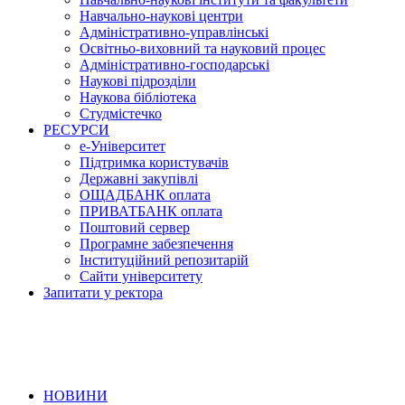
Навчально-наукові центри
Адміністративно-управлінські
Освітньо-виховний та науковий процес
Адміністративно-господарські
Наукові підрозділи
Наукова бібліотека
Студмістечко
РЕСУРСИ
е-Університет
Підтримка користувачів
Державні закупівлі
ОЩАДБАНК оплата
ПРИВАТБАНК оплата
Поштовий сервер
Програмне забезпечення
Інституційний репозитарій
Сайти університету
Запитати у ректора
НОВИНИ