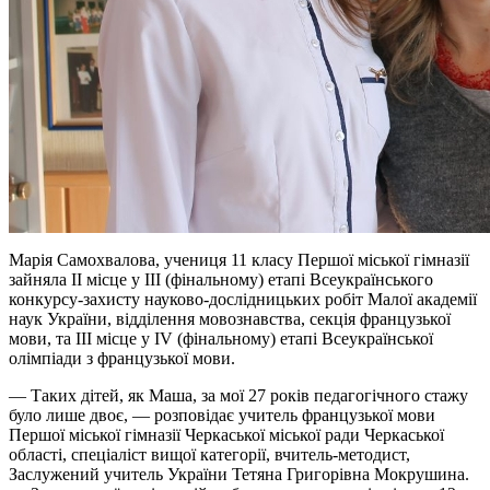
Марія Самохвалова, учениця 11 класу Першої міської гімназії
зайняла ІІ місце у ІІІ (фінальному) етапі Всеукраїнського
конкурсу-захисту науково-дослідницьких робіт Малої академії
наук України, відділення мовознавства, секція французької
мови, та ІІІ місце у IV (фінальному) етапі Всеукраїнської
олімпіади з французької мови.
— Таких дітей, як Маша, за мої 27 років педагогічного стажу
було лише двоє, — розповідає учитель французької мови
Першої міської гімназії Черкаської міської ради Черкаської
області, спеціаліст вищої категорії, вчитель-методист,
Заслужений учитель України Тетяна Григорівна Мокрушина.