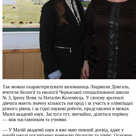
Так можна охарактеризувати вихованиць Людмили Довгаль,
вчителя біології та екології Черкаської спеціалізованої школи
№ 3, Ірину Вовк та Наталію Коломієць. У своєму арсеналі
дівчата мають значну кількість нагород і за участь в олімпіадах
різного рівня, і за гідні наукові роботи, представлені в межах
Малої академії наук. Заслуга тут, звичайно, ділиться порівну
— між наставником та учнями.
— У Малій академії наук я вже маю певний досвід, адже у
нашій школі поглиблено вивчаємо біологію та хімію. Основне