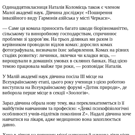
Одинадцятикласниця Наталія Коломієць також є членом
Малої академії наук. Дівчина досліджує «Поширення
інвазійного виду Гармонія азійська у місті Черкаси».
— Саме ця комаха приносить багато шкоди біорізноманіттю,
сільському та виноробному господарствам, спричинює
проблеми зі здоров’ям. На трьох ділянках ми разом із
керівником проводили відлов комах: дорослих комах
фотографувала, визначали їхнє забарвлення. Комах на різних
стадіях розвитку: личинки, лялечки чи кладки яєць, —
вирощували в домашніх умовах в скляних банках. Над цією
темою працювала майже три роки, — розповідає Наталія.
У Малій академії наук дівчина посіла ІІІ місце на
Всеукраїнському етапі, цього року учениця з цією роботою
виступила на Всеукраїнському форумі «Дотик природи», де
виборола перше місце в секції «Зоологія».
Зараз дівчина обрала нову тему, яка перекликатиметься із її
майбутнім навчанням та професією: «Деякі психофізіологічні
особливості учнів-підлітків покоління Z». Надалі дівчина хоче
навчатися на лікаря, адже медициною вона захоплюється
давно.
Хоча в дівчат на першому місці навчання й наукова діяльність,