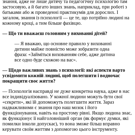
знання, адже не лише дитячу та педагогічну психологію там
застосовую, а й багато інших знань, наприклад, при роботі з
батьками або ж проведенні практикумів для дорослих. І
загалом, знання із психології — це те, що потрібно людині на
кожному кроці, а тим більше фахівцю.
— Що ти вважаєш головним у вихованні дітей?
— Я вважаю, що основне правило у вихованні
дитини майже повністю може зобразити одна
фраза: «Займіться вихованням себе, адже дитина
все одно буде схожою на вас».
— Щодо важливих знань з психології: які аспекти варто
усвідомити кожній людині, щоб полегшити і водночас
покращити своє життя?
— Психологія насправді не дуже конкретна наука, адже в нас
все індивідуалізовано. У кожної людини можуть бути свої
«секрети», які їй допоможуть полегшити життя. Зараз
надважливими є знання про наш мозок і його
функціонування, навіть на простому рівні. Якщо людина знає,
як функціонує її найголовніший орган (як формує думки, які
помилки інколи допускає), то вона зможе більш вправно
керувати своїм життям з допомогою цього інструменту.