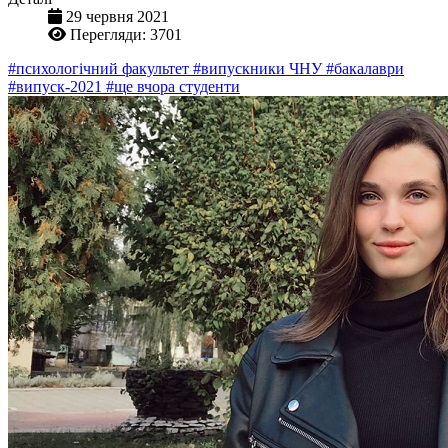
29 червня 2021
Перегляди: 3701
#психологічний факультет
#випускники ЧНУ
#бакалаври
#випуск-2021
#ще вчора студенти