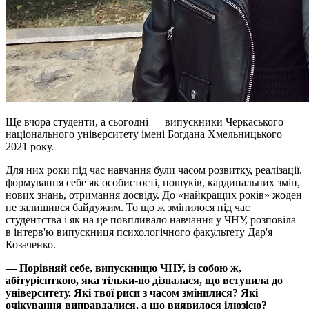
Ще вчора студенти, а сьогодні — випускники Черкаського
національного університету імені Богдана Хмельницького
2021 року.
Для них роки під час навчання були часом розвитку, реалізації,
формування себе як особистості, пошуків, кардинальних змін,
нових знань, отримання досвіду. До «найкращих років» жоден
не залишився байдужим. То що ж змінилося під час
студентства і як на це повпливало навчання у ЧНУ, розповіла
в інтерв'ю випускниця психологічного факультету Дар'я
Козаченко.
— Порівняй себе, випускницю ЧНУ, із собою ж,
абітурієнткою, яка тільки-но дізналася, що вступила до
університету. Які твої риси з часом змінилися? Які
очікування виправдалися, а що виявилося ілюзією?