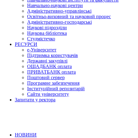
Навчально-наукові центри
Адміністративно-управлінські
Освітньо-виховний та науковий процес
Адміністративно-господарські
Наукові підрозділи
Наукова бібліотека
Студмістечко
РЕСУРСИ
е-Університет
Підтримка користувачів
Державні закупівлі
ОЩАДБАНК оплата
ПРИВАТБАНК оплата
Поштовий сервер
Програмне забезпечення
Інституційний репозитарій
Сайти університету
Запитати у ректора
НОВИНИ