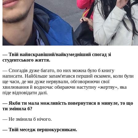
— Твій найяскравіший/найкумедніший спогад зі
студентського життя.
— Спогадів дуже багато, по них можна було б книгу
написати. Найбільше запам'ятався перший екзамен, коли були
ще часи, де ми дуже нервували, обговорюючи свої
хвилювання й водночас обираючи наступну «жертву», яка
піде відповідати далі.
— Якби ти мала можливість повернутися в минуле, то що
ти змінила б?
— Не змінила б нічого.
— Твій меседж першокурсникам.