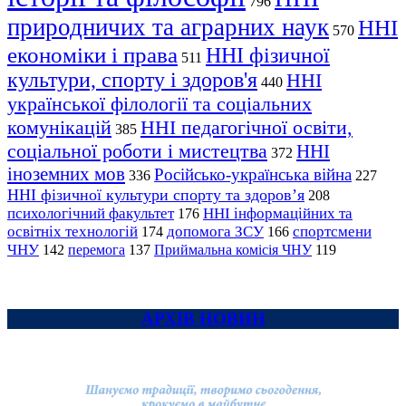
796
природничих та аграрних наук
ННІ
570
економіки і права
ННІ фізичної
511
культури, спорту і здоров'я
ННІ
440
української філології та соціальних
комунікацій
ННІ педагогічної освіти,
385
соціальної роботи і мистецтва
ННІ
372
іноземних мов
Російсько-українська війна
336
227
ННІ фізичної культури спорту та здоров’я
208
психологічний факультет
ННІ інформаційних та
176
освітніх технологій
допомога ЗСУ
спортсмени
174
166
ЧНУ
перемога
142
137
Приймальна комісія ЧНУ
119
АРХІВ НОВИН