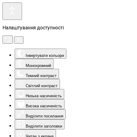
Налаштування доступності
Інвертувати кольори
Монохромний
Темний контраст
Світлий контраст
Низька насиченість
Висока насиченість
Виділити посилання
Виділити заголовки
Читач з екрана