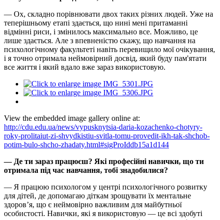
— Ох, складно порівнювати двох таких різних людей. Уже на
теперішньому етапі здається, що нині мені притаманні
відмінні риси, і змінилось максимально все. Можливо, це
лише здається. Але з впевненістю скажу, що навчання на
психологічному факультеті навіть перевищило мої очікування,
і я точно отримала неймовірний досвід, який буду пам'ятати
все життя і який вдало вже зараз використовую.
View the embedded image gallery online at:
http://cdu.edu.ua/news/vypusknytsia-daria-kozachenko-chotyry-
roky-prolitaiut-zi-shvydkistiu-svitla-tomu-provedit-ikh-tak-shchob-
potim-bulo-shcho-zhadaty.html#sigProIddb15a1d144
— Де ти зараз працюєш? Які професійні навички, що ти
отримала під час навчання, тобі знадобилися?
— Я працюю психологом у центрі психологічного розвитку
для дітей, де допомагаю діткам зрощувати їх ментальне
здоров’я, що є неймовірно важливим для майбутньої
особистості. Навички, які я використовую — це всі здобуті