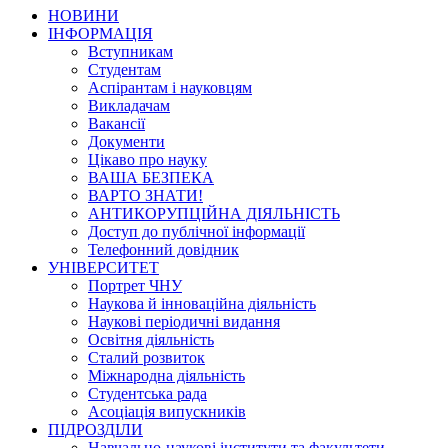
НОВИНИ
ІНФОРМАЦІЯ
Вступникам
Студентам
Аспірантам і науковцям
Викладачам
Вакансії
Документи
Цікаво про науку
ВАША БЕЗПЕКА
ВАРТО ЗНАТИ!
АНТИКОРУПЦІЙНА ДІЯЛЬНІСТЬ
Доступ до публічної інформації
Телефонний довідник
УНІВЕРСИТЕТ
Портрет ЧНУ
Наукова й інноваційна діяльність
Наукові періодичні видання
Освітня діяльність
Сталий розвиток
Міжнародна діяльність
Студентська рада
Асоціація випускників
ПІДРОЗДІЛИ
Навчально-наукові інститути та факультети