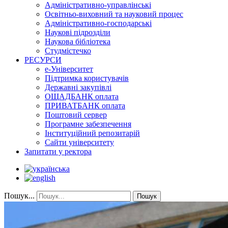
Адміністративно-управлінські
Освітньо-виховний та науковий процес
Адміністративно-господарські
Наукові підрозділи
Наукова бібліотека
Студмістечко
РЕСУРСИ
е-Університет
Підтримка користувачів
Державні закупівлі
ОЩАДБАНК оплата
ПРИВАТБАНК оплата
Поштовий сервер
Програмне забезпечення
Інституційний репозитарій
Сайти університету
Запитати у ректора
Пошук...
Пошук