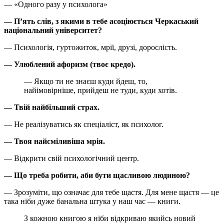
— «Одного разу у психолога»
— П’ять слів, з якими в тебе асоціюється Черкаський
національний університет?
— Психологія, гуртожиток, мрії, друзі, дорослість.
— Улюблений афоризм (твоє кредо).
— Якщо ти не знаєш куди йдеш, то,
найімовірніше, прийдеш не туди, куди хотів.
— Твій найбільший страх.
— Не реалізуватись як спеціаліст, як психолог.
— Твоя найсміливіша мрія.
— Відкрити свій психологічний центр.
— Що треба робити, аби бути щасливою людиною?
— Зрозуміти, що означає для тебе щастя. Для мене щастя — це
така ніби дуже банальна штука у наш час — книги.
З кожною книгою я ніби відкриваю якийсь новий