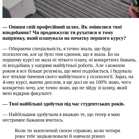
— Опиши свій професійний шлях. Як змінилися твої
вподобання? Чи продовжуєш ти рухатися в тому
напрямку, який планувала на початку першого курсу?
— Обираючи спеціальність, я точно знала, що буду
психологом, але це було тим єдиним, що я знала. Бо на
першому курсі не мала ні чіткого плану, ні конкретних бажань,
ні вподобань у напрямі майбутньої роботи. Але з кожним
роком я все більше розуміла, що мені подобається, і будувала
все чіткіше бачення свого майбутнього у психології. Зараз, на
4-ому курсі, маючи диплом, я ще досі не на 100% знаю, чого
конкретно хочу, але точно знаю, що не зійду зі шляху, який
мені відкрив факультет.
— Твої найбільші здобутки під час студентських років.
— Найбільшим здобутком я вважаю те, що тепер я маю
нестримне бажання вчитись.
Коли ти захоплений своєю справою, коли чотири
роки тебе зацікавлювали й навчали різних