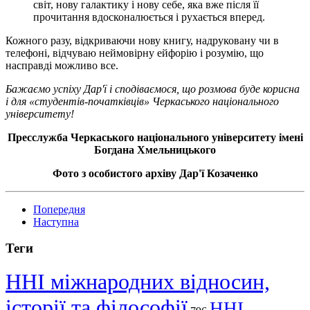
світ, нову галактику і нову себе, яка вже після її
прочитання вдосконалюється і рухається вперед.
Кожного разу, відкриваючи нову книгу, надруковану чи в
телефоні, відчуваю неймовірну ейфорію і розумію, що
насправді можливо все.
Бажаємо успіху Дар'ї і сподіваємося, що розмова буде корисна
і для «студентів-початківців» Черкаського національного
університету!
Пресслужба Черкаського національного університету імені
Богдана Хмельницького
Фото з особистого архіву Дар'ї Козаченко
Попередня
Наступна
Теги
ННІ міжнародних відносин,
історії та філософії
ННІ