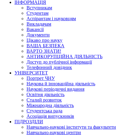
ІНФОРМАЦІЯ
Вступникам
Студентам
Аспірантам і науковцям
Викладачам
Вакансії
Документи
Цікаво про науку
ВАША БЕЗПЕКА
ВАРТО ЗНАТИ!
АНТИКОРУПЦІЙНА ДІЯЛЬНІСТЬ
Доступ до публічної інформації
Телефонний довідник
УНІВЕРСИТЕТ
Портрет ЧНУ
Наукова й інноваційна діяльність
Наукові періодичні видання
Освітня діяльність
Сталий розвиток
Міжнародна діяльність
Студентська рада
Асоціація випускників
ПІДРОЗДІЛИ
Навчально-наукові інститути та факультети
Навчально-наукові центри