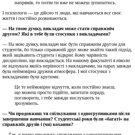
напрямів, то потім ти вже не можеш зупинитись.
І психологи — це дійсно ті люди, які навчаються все своє
життя і постійно розвиваються.
— На твою думку, викладач може стати справжнім
другом? Які в тебе були стосунки з викладачами?
— На мою думку, викладач має бути справжнім другом для
студентів, бо тільки справжній друг може знайти такий підхід,
який зацікавить студента і відкриє йому чарівність
дисципліни, що викладається. На нашому факультеті я ніколи
не відчувала якоїсь нерівності з викладачами, на парах завжди
була неймовірна дружня атмосфера. І мої стосунки з
викладачами були крутими.
Це те неймовірне відчуття, коли постійно знаєш,
що можеш просто підійти, запитати пораду,
поговорити, і тебе завжди вислухають та
зрозуміють.
— Чи продовжиш ти спілкування з одногрупниками після
завершення навчання? Студентські роки були «багаті» на
справжніх друзів і (чи) кохання?
— Так, я точно продовжу спілкування з одногрупниками,