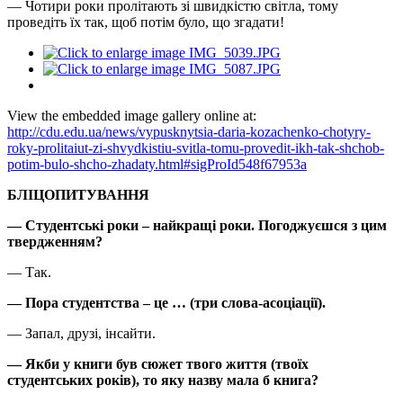
— Чотири роки пролітають зі швидкістю світла, тому
проведіть їх так, щоб потім було, що згадати!
View the embedded image gallery online at:
http://cdu.edu.ua/news/vypusknytsia-daria-kozachenko-chotyry-
roky-prolitaiut-zi-shvydkistiu-svitla-tomu-provedit-ikh-tak-shchob-
potim-bulo-shcho-zhadaty.html#sigProId548f67953a
БЛІЦОПИТУВАННЯ
— Студентські роки – найкращі роки. Погоджуєшся з цим
твердженням?
— Так.
— Пора студентства – це … (три слова-асоціації).
— Запал, друзі, інсайти.
— Якби у книги був сюжет твого життя (твоїх
студентських років), то яку назву мала б книга?