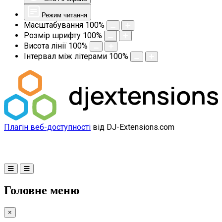
Режим читання
Масштабування
100
%
Розмір шрифту
100
%
Висота лінії
100
%
Інтервал між літерами
100
%
Плагін веб-доступності
від DJ-Extensions.com
Головне меню
×