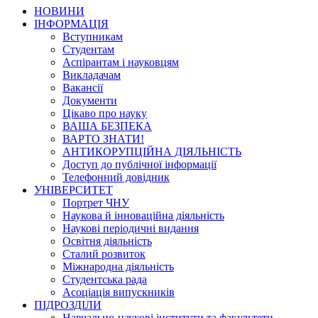
НОВИНИ
ІНФОРМАЦІЯ
Вступникам
Студентам
Аспірантам і науковцям
Викладачам
Вакансії
Документи
Цікаво про науку
ВАША БЕЗПЕКА
ВАРТО ЗНАТИ!
АНТИКОРУПЦІЙНА ДІЯЛЬНІСТЬ
Доступ до публічної інформації
Телефонний довідник
УНІВЕРСИТЕТ
Портрет ЧНУ
Наукова й інноваційна діяльність
Наукові періодичні видання
Освітня діяльність
Сталий розвиток
Міжнародна діяльність
Студентська рада
Асоціація випускників
ПІДРОЗДІЛИ
Навчально-наукові інститути та факультети