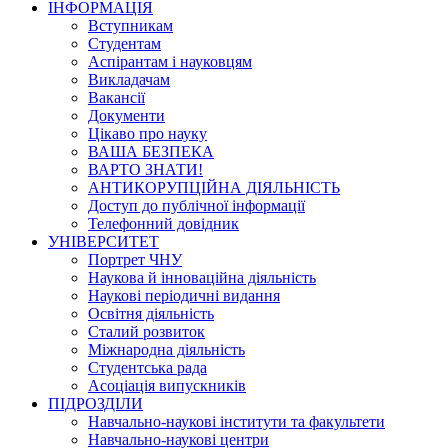
ІНФОРМАЦІЯ
Вступникам
Студентам
Аспірантам і науковцям
Викладачам
Вакансії
Документи
Цікаво про науку
ВАША БЕЗПЕКА
ВАРТО ЗНАТИ!
АНТИКОРУПЦІЙНА ДІЯЛЬНІСТЬ
Доступ до публічної інформації
Телефонний довідник
УНІВЕРСИТЕТ
Портрет ЧНУ
Наукова й інноваційна діяльність
Наукові періодичні видання
Освітня діяльність
Сталий розвиток
Міжнародна діяльність
Студентська рада
Асоціація випускників
ПІДРОЗДІЛИ
Навчально-наукові інститути та факультети
Навчально-наукові центри