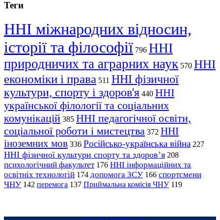
Теги
ННІ міжнародних відносин,
історії та філософії
ННІ
796
природничих та аграрних наук
ННІ
570
економіки і права
ННІ фізичної
511
культури, спорту і здоров'я
ННІ
440
української філології та соціальних
комунікацій
ННІ педагогічної освіти,
385
соціальної роботи і мистецтва
ННІ
372
іноземних мов
Російсько-українська війна
336
227
ННІ фізичної культури спорту та здоров’я
208
психологічний факультет
ННІ інформаційних та
176
освітніх технологій
допомога ЗСУ
спортсмени
174
166
ЧНУ
перемога
142
137
Приймальна комісія ЧНУ
119