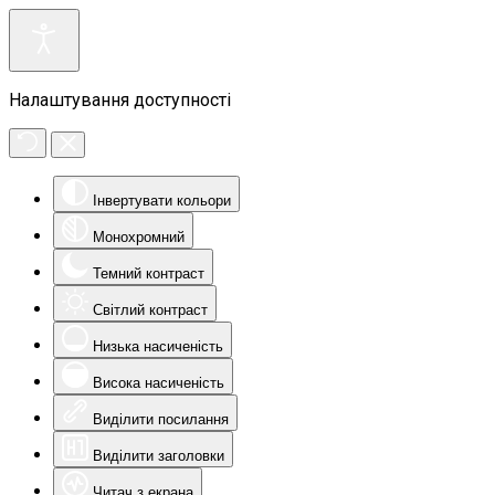
Налаштування доступності
Інвертувати кольори
Монохромний
Темний контраст
Світлий контраст
Низька насиченість
Висока насиченість
Виділити посилання
Виділити заголовки
Читач з екрана