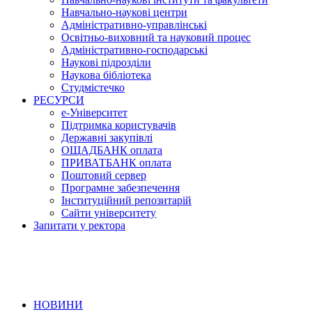
Навчально-наукові центри
Адміністративно-управлінські
Освітньо-виховний та науковий процес
Адміністративно-господарські
Наукові підрозділи
Наукова бібліотека
Студмістечко
РЕСУРСИ
е-Університет
Підтримка користувачів
Державні закупівлі
ОЩАДБАНК оплата
ПРИВАТБАНК оплата
Поштовий сервер
Програмне забезпечення
Інституційний репозитарій
Сайти університету
Запитати у ректора
НОВИНИ