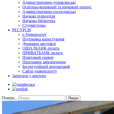
Адміністративно-управлінські
Освітньо-виховний та науковий процес
Адміністративно-господарські
Наукові підрозділи
Наукова бібліотека
Студмістечко
РЕСУРСИ
е-Університет
Підтримка користувачів
Державні закупівлі
ОЩАДБАНК оплата
ПРИВАТБАНК оплата
Поштовий сервер
Програмне забезпечення
Інституційний репозитарій
Сайти університету
Запитати у ректора
Пошук...
Пошук