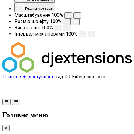
Режим читання
Масштабування
100
%
Розмір шрифту
100
%
Висота лінії
100
%
Інтервал між літерами
100
%
Плагін веб-доступності
від DJ-Extensions.com
Головне меню
×