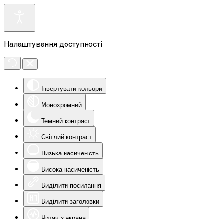
Налаштування доступності
Інвертувати кольори
Монохромний
Темний контраст
Світлий контраст
Низька насиченість
Висока насиченість
Виділити посилання
Виділити заголовки
Читач з екрана