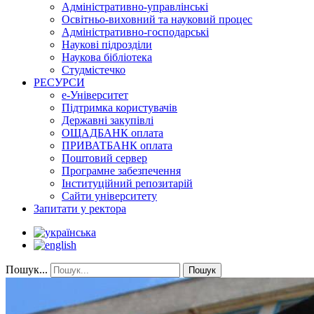
Адміністративно-управлінські
Освітньо-виховний та науковий процес
Адміністративно-господарські
Наукові підрозділи
Наукова бібліотека
Студмістечко
РЕСУРСИ
е-Університет
Підтримка користувачів
Державні закупівлі
ОЩАДБАНК оплата
ПРИВАТБАНК оплата
Поштовий сервер
Програмне забезпечення
Інституційний репозитарій
Сайти університету
Запитати у ректора
Пошук...
Пошук