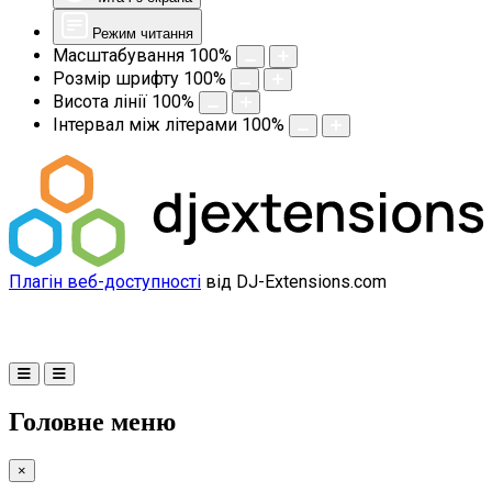
Режим читання
Масштабування
100
%
Розмір шрифту
100
%
Висота лінії
100
%
Інтервал між літерами
100
%
Плагін веб-доступності
від DJ-Extensions.com
Головне меню
×