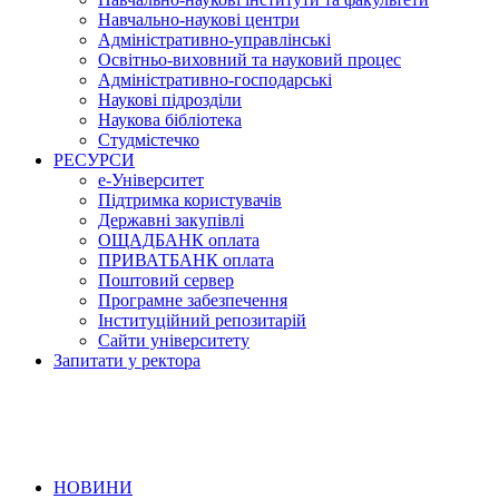
Навчально-наукові центри
Адміністративно-управлінські
Освітньо-виховний та науковий процес
Адміністративно-господарські
Наукові підрозділи
Наукова бібліотека
Студмістечко
РЕСУРСИ
е-Університет
Підтримка користувачів
Державні закупівлі
ОЩАДБАНК оплата
ПРИВАТБАНК оплата
Поштовий сервер
Програмне забезпечення
Інституційний репозитарій
Сайти університету
Запитати у ректора
НОВИНИ