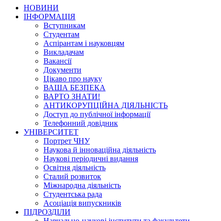
НОВИНИ
ІНФОРМАЦІЯ
Вступникам
Студентам
Аспірантам і науковцям
Викладачам
Вакансії
Документи
Цікаво про науку
ВАША БЕЗПЕКА
ВАРТО ЗНАТИ!
АНТИКОРУПЦІЙНА ДІЯЛЬНІСТЬ
Доступ до публічної інформації
Телефонний довідник
УНІВЕРСИТЕТ
Портрет ЧНУ
Наукова й інноваційна діяльність
Наукові періодичні видання
Освітня діяльність
Сталий розвиток
Міжнародна діяльність
Студентська рада
Асоціація випускників
ПІДРОЗДІЛИ
Навчально-наукові інститути та факультети