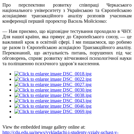
Про перспективи розвитку співпраці Черкаського
національного університету з Українською та Європейською
асоціаціями транзакційного аналізу розповів учасникам
конференції перший проректор Василь Мойсієнко:
— Нам приємно, що відповідне тестування проходило в ЧНУ.
Для нашої країни, яка прямує до Європейського союзу, — це
важливий крок в освітній сфері. І ми пишаємося, що робимо
це разом із Європейською асоціацією Транзакційного аналізу.
Переконаний, що актуальність питань, порушених під час
обговорень, сприяє розвитку вітчизняної психологічної науки
та поліпшенню психічного здоров’я населення.
View the embedded image gallery online at:
http://cdu.edu.ua/news/vykladachi-i-studenty-vzialy-uchast-v-