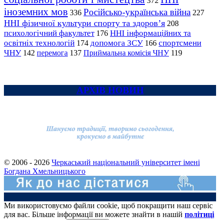
372
іноземних мов
Російсько-українська війна
336
227
ННІ фізичної культури спорту та здоров’я
208
психологічний факультет
ННІ інформаційних та
176
освітніх технологій
допомога ЗСУ
спортсмени
174
166
ЧНУ
перемога
142
137
Приймальна комісія ЧНУ
119
АРХІВ НОВИН
© 2006 - 2026
Черкаський національний університет імені
Богдана Хмельницького
Ми використовуємо файли cookie, щоб покращити наш сервіс
для вас. Більше інформації ви можете знайти в нашій
політиці