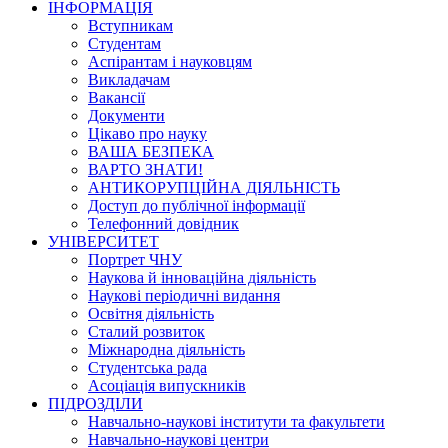
ІНФОРМАЦІЯ
Вступникам
Студентам
Аспірантам і науковцям
Викладачам
Вакансії
Документи
Цікаво про науку
ВАША БЕЗПЕКА
ВАРТО ЗНАТИ!
АНТИКОРУПЦІЙНА ДІЯЛЬНІСТЬ
Доступ до публічної інформації
Телефонний довідник
УНІВЕРСИТЕТ
Портрет ЧНУ
Наукова й інноваційна діяльність
Наукові періодичні видання
Освітня діяльність
Сталий розвиток
Міжнародна діяльність
Студентська рада
Асоціація випускників
ПІДРОЗДІЛИ
Навчально-наукові інститути та факультети
Навчально-наукові центри