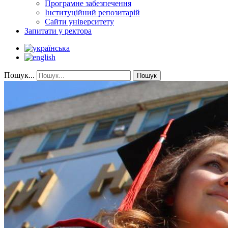
Програмне забезпечення
Інституційний репозитарій
Сайти університету
Запитати у ректора
Пошук...
Пошук