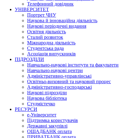
Телефонний довідник
УНІВЕРСИТЕТ
Портрет ЧНУ
Наукова й інноваційна діяльність
Наукові періодичні видання
Освітня діяльність
Сталий розвиток
Міжнародна діяльність
Студентська рада
Асоціація випускників
ПІДРОЗДІЛИ
Навчально-наукові інститути та факультети
Навчально-наукові центри
Адміністративно-управлінські
Освітньо-виховний та науковий процес
Адміністративно-господарські
Наукові підрозділи
Наукова бібліотека
Студмістечко
РЕСУРСИ
е-Університет
Підтримка користувачів
Державні закупівлі
ОЩАДБАНК оплата
ПРИВАТБАНК оплата