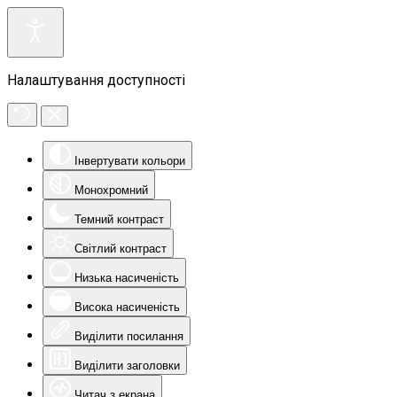
Налаштування доступності
Інвертувати кольори
Монохромний
Темний контраст
Світлий контраст
Низька насиченість
Висока насиченість
Виділити посилання
Виділити заголовки
Читач з екрана