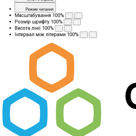
Режим читання
Масштабування
100
%
Розмір шрифту
100
%
Висота лінії
100
%
Інтервал між літерами
100
%