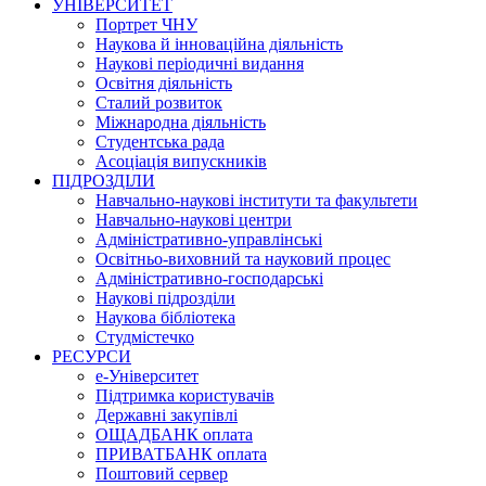
УНІВЕРСИТЕТ
Портрет ЧНУ
Наукова й інноваційна діяльність
Наукові періодичні видання
Освітня діяльність
Сталий розвиток
Міжнародна діяльність
Студентська рада
Асоціація випускників
ПІДРОЗДІЛИ
Навчально-наукові інститути та факультети
Навчально-наукові центри
Адміністративно-управлінські
Освітньо-виховний та науковий процес
Адміністративно-господарські
Наукові підрозділи
Наукова бібліотека
Студмістечко
РЕСУРСИ
е-Університет
Підтримка користувачів
Державні закупівлі
ОЩАДБАНК оплата
ПРИВАТБАНК оплата
Поштовий сервер