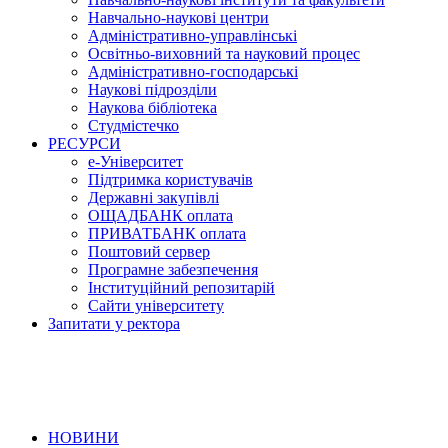
Навчально-наукові центри
Адміністративно-управлінські
Освітньо-виховний та науковий процес
Адміністративно-господарські
Наукові підрозділи
Наукова бібліотека
Студмістечко
РЕСУРСИ
е-Університет
Підтримка користувачів
Державні закупівлі
ОЩАДБАНК оплата
ПРИВАТБАНК оплата
Поштовий сервер
Програмне забезпечення
Інституційний репозитарій
Сайти університету
Запитати у ректора
НОВИНИ