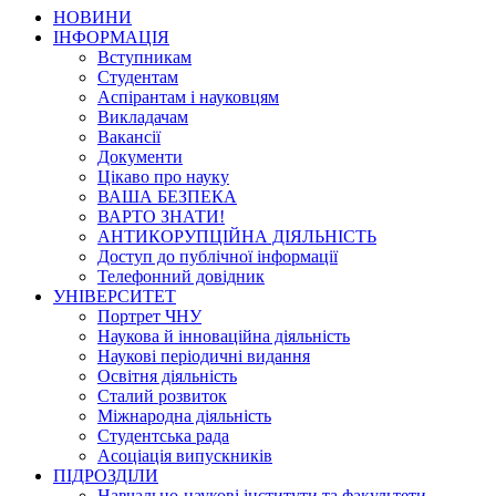
НОВИНИ
ІНФОРМАЦІЯ
Вступникам
Студентам
Аспірантам і науковцям
Викладачам
Вакансії
Документи
Цікаво про науку
ВАША БЕЗПЕКА
ВАРТО ЗНАТИ!
АНТИКОРУПЦІЙНА ДІЯЛЬНІСТЬ
Доступ до публічної інформації
Телефонний довідник
УНІВЕРСИТЕТ
Портрет ЧНУ
Наукова й інноваційна діяльність
Наукові періодичні видання
Освітня діяльність
Сталий розвиток
Міжнародна діяльність
Студентська рада
Асоціація випускників
ПІДРОЗДІЛИ
Навчально-наукові інститути та факультети