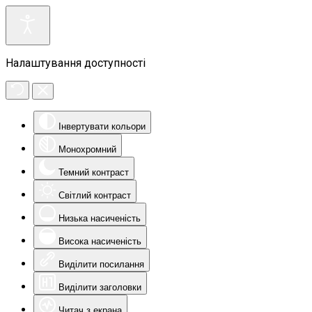
Налаштування доступності
Інвертувати кольори
Монохромний
Темний контраст
Світлий контраст
Низька насиченість
Висока насиченість
Виділити посилання
Виділити заголовки
Читач з екрана