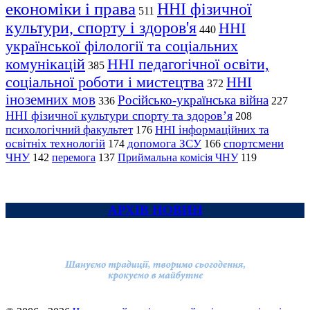
економіки і права
ННІ фізичної
511
культури, спорту і здоров'я
ННІ
440
української філології та соціальних
комунікацій
ННІ педагогічної освіти,
385
соціальної роботи і мистецтва
ННІ
372
іноземних мов
Російсько-українська війна
336
227
ННІ фізичної культури спорту та здоров’я
208
психологічний факультет
ННІ інформаційних та
176
освітніх технологій
допомога ЗСУ
спортсмени
174
166
ЧНУ
перемога
142
137
Приймальна комісія ЧНУ
119
АРХІВ НОВИН