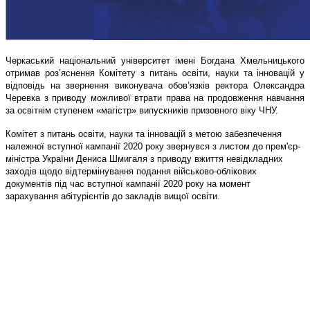
Черкаський національний університет імені Богдана Хмельницького
отримав роз
’яснення Ком
ітету з питань освіти, науки та інновацій у
відповідь на звернення виконувача обов
’
язк
ів ректора Олександра
Черевка з приводу можливої втрати
права на продовження навчання
за освітнім ступенем «магістр» випускників призовного віку Ч
НУ.
Комітет з питань освіти, науки та інновацій з метою забезпечення
належної вступної кампанії 2020 року звернувся з листом до прем'єр-
міністра України Дениса Шмигаля з приводу вжиття невідкладних
заходів щодо відтермінування подання військово-облікових
документів під час вступної кампанії 2020 року на момент
зарахування абітурієнтів до закладів вищої освіти.