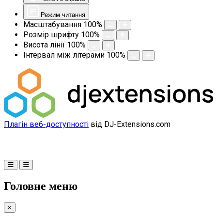
Режим читання
Масштабування
100
%
Розмір шрифту
100
%
Висота лінії
100
%
Інтервал між літерами
100
%
Плагін веб-доступності
від DJ-Extensions.com
Головне меню
×