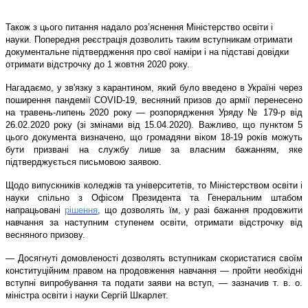
Також з цього питання надало роз
’яснення
Міністерство освіти і
науки.
Попередня реєстрація дозволить таким вступникам отримати
документальне підтвердження про свої наміри і на підставі довідки
отримати відстрочку до 1 жовтня 2020 року
.
Нагадаємо, у зв'язку з карантином, який було введено в Україні через
поширення пандемії COVID-19, весняний призов до армії перенесено
на травень-липень 2020 року — розпорядження Уряду № 179-р від
26.02.2020 року (зі змінами від 15.04.2020). Важливо, що пунктом 5
цього документа визначено, що громадяни віком 18-19 років можуть
бути призвані на службу лише за власним бажанням, яке
підтверджується письмовою заявою.
Щодо випускників коледжів та університетів, то Міністерством освіти і
науки спільно з Офісом Президента та Генеральним штабом
напрацьовані
рішення
, що дозволять їм, у разі бажання продовжити
навчання за наступним ступенем освіти, отримати відстрочку від
весняного призову.
— Досягнуті домовленості дозволять вступникам скористатися своїм
конституційним правом на продовження навчання — пройти необхідні
вступні випробування та подати заяви на вступ, — зазначив т. в. о.
міністра освіти і науки Сергій Шкарлет.