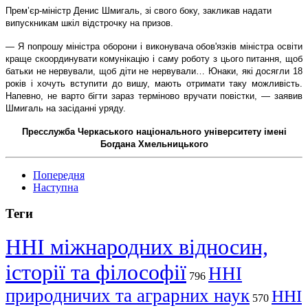
Прем’єр-міністр Денис Шмигаль
, зі свого боку,
закликав надати
випускникам шкіл відстрочку на призов.
— Я попрошу міністра оборони і виконувача обов'язків міністра освіти
краще скоординувати комунікацію і саму роботу з цього питання, щоб
батьки не нервували, щоб діти не нервували… Юнаки, які досягли 18
років і хочуть вступити до вишу, мають отримати таку можливість.
Напевно, не варто бігти зараз терміново вручати повістки, — заявив
Шмигаль на засіданні уряду.
Пресслужба Черкаського національного університету імені
Богдана Хмельницького
Попередня
Наступна
Теги
ННІ міжнародних відносин,
історії та філософії
ННІ
796
природничих та аграрних наук
ННІ
570