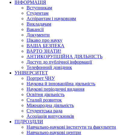
ІНФОРМАЦІЯ
Вступникам
Студентам
Аспірантам і науковцям
Викладачам
Вакансії
Документи
Цікаво про науку
ВАША БЕЗПЕКА
ВАРТО ЗНАТИ!
АНТИКОРУПЦІЙНА ДІЯЛЬНІСТЬ
Доступ до публічної інформації
Телефонний довідник
УНІВЕРСИТЕТ
Портрет ЧНУ
Наукова й інноваційна діяльність
Наукові періодичні видання
Освітня діяльність
Сталий розвиток
Міжнародна діяльність
Студентська рада
Асоціація випускників
ПІДРОЗДІЛИ
Навчально-наукові інститути та факультети
Навчально-наукові центри