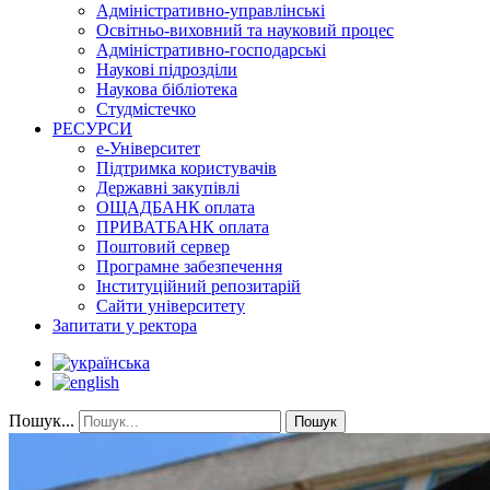
Адміністративно-управлінські
Освітньо-виховний та науковий процес
Адміністративно-господарські
Наукові підрозділи
Наукова бібліотека
Студмістечко
РЕСУРСИ
е-Університет
Підтримка користувачів
Державні закупівлі
ОЩАДБАНК оплата
ПРИВАТБАНК оплата
Поштовий сервер
Програмне забезпечення
Інституційний репозитарій
Сайти університету
Запитати у ректора
Пошук...
Пошук