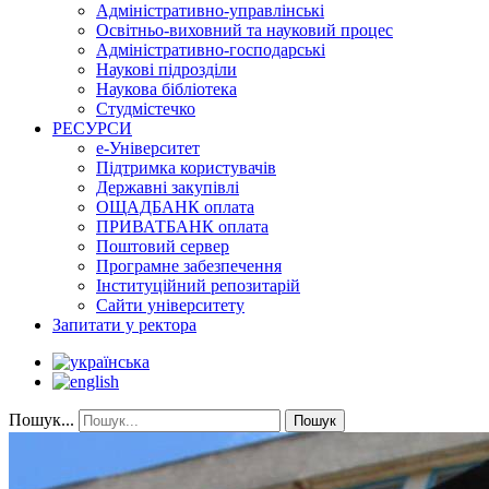
Адміністративно-управлінські
Освітньо-виховний та науковий процес
Адміністративно-господарські
Наукові підрозділи
Наукова бібліотека
Студмістечко
РЕСУРСИ
е-Університет
Підтримка користувачів
Державні закупівлі
ОЩАДБАНК оплата
ПРИВАТБАНК оплата
Поштовий сервер
Програмне забезпечення
Інституційний репозитарій
Сайти університету
Запитати у ректора
Пошук...
Пошук