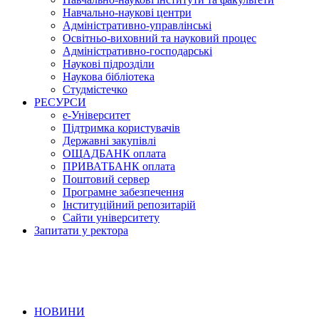
Навчально-наукові центри
Адміністративно-управлінські
Освітньо-виховний та науковий процес
Адміністративно-господарські
Наукові підрозділи
Наукова бібліотека
Студмістечко
РЕСУРСИ
е-Університет
Підтримка користувачів
Державні закупівлі
ОЩАДБАНК оплата
ПРИВАТБАНК оплата
Поштовий сервер
Програмне забезпечення
Інституційний репозитарій
Сайти університету
Запитати у ректора
НОВИНИ