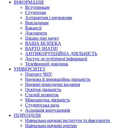
ІНФОРМАЦІЯ
Вступникам
Студентам
Аспірантам і науковцям
Викладачам
Вакансії
Документи
Цікаво про науку
ВАША БЕЗПЕКА
ВАРТО ЗНАТИ!
АНТИКОРУПЦІЙНА ДІЯЛЬНІСТЬ
Доступ до публічної інформації
Телефонний довідник
УНІВЕРСИТЕТ
Портрет ЧНУ
Наукова й інноваційна діяльність
Наукові періодичні видання
Освітня діяльність
Сталий розвиток
Міжнародна діяльність
Студентська рада
Асоціація випускників
ПІДРОЗДІЛИ
Навчально-наукові інститути та факультети
Навчально-наукові центри