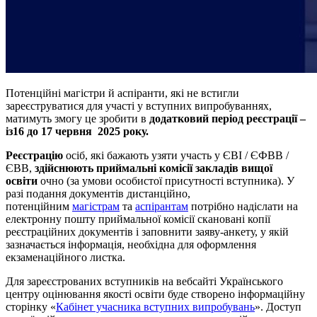
Потенційні магістри й аспіранти, які не встигли
зареєструватися для участі у вступних випробуваннях,
матимуть змогу це зробити в
додатковий період реєстрації –
із
16 до 17 червня 2025 року.
Реєстрацію
осіб, які бажають узяти участь у ЄВІ / ЄФВВ /
ЄВВ,
здійснюють приймальні комісії закладів вищої
освіти
очно (за умови особистої присутності вступника). У
разі подання документів дистанційно,
потенційним
магістрам
та
аспірантам
потрібно надіслати на
електронну пошту приймальної комісії скановані копії
реєстраційних документів і заповнити заяву-анкету, у якій
зазначається інформація, необхідна для оформлення
екзаменаційного листка.
Для зареєстрованих вступників на вебсайті Українського
центру оцінювання якості освіти буде створено інформаційну
сторінку «
Кабінет учасника вступних випробувань
». Доступ