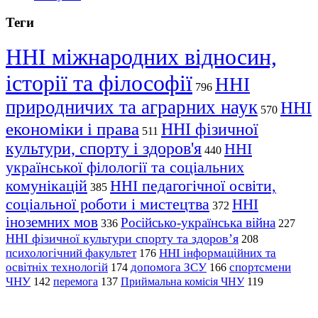
Теги
ННІ міжнародних відносин,
історії та філософії
ННІ
796
природничих та аграрних наук
ННІ
570
економіки і права
ННІ фізичної
511
культури, спорту і здоров'я
ННІ
440
української філології та соціальних
комунікацій
ННІ педагогічної освіти,
385
соціальної роботи і мистецтва
ННІ
372
іноземних мов
Російсько-українська війна
336
227
ННІ фізичної культури спорту та здоров’я
208
психологічний факультет
ННІ інформаційних та
176
освітніх технологій
допомога ЗСУ
спортсмени
174
166
ЧНУ
перемога
142
137
Приймальна комісія ЧНУ
119