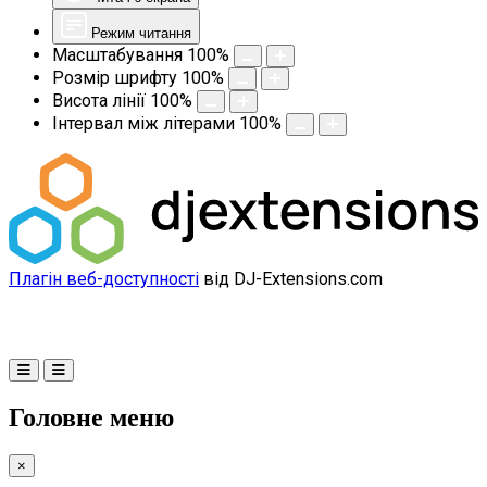
Режим читання
Масштабування
100
%
Розмір шрифту
100
%
Висота лінії
100
%
Інтервал між літерами
100
%
Плагін веб-доступності
від DJ-Extensions.com
Головне меню
×