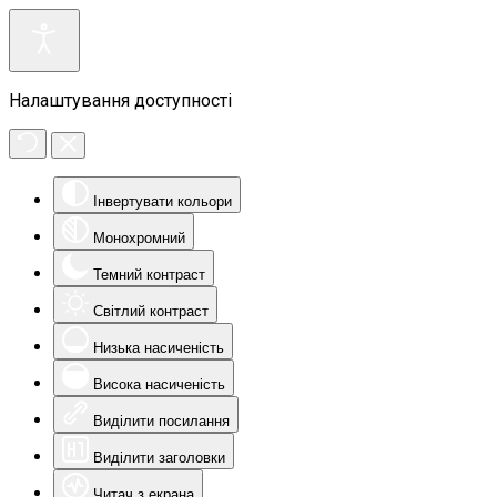
Налаштування доступності
Інвертувати кольори
Монохромний
Темний контраст
Світлий контраст
Низька насиченість
Висока насиченість
Виділити посилання
Виділити заголовки
Читач з екрана