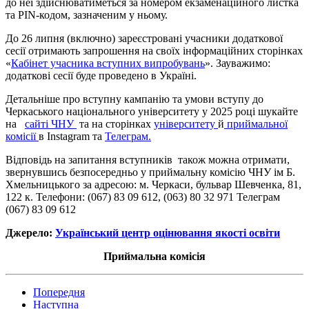
до неї здійснюватиметься за номером екзаменаційного листка
та PIN-кодом, зазначеним у ньому.
До 26 липня (включно) зареєстровані учасники додаткової
сесії отримають запрошення на своїх інформаційних сторінках
«
Кабінет учасника вступних випробувань
». Зауважимо:
додаткові сесії буде проведено в Україні.
Детальніше про вступну кампанію та умови вступу до
Черкаського національного університету у 2025 році шукайте
на
сайті ЧНУ
та на сторінках
університету
й
приймальної
комісії
в Іnstagram та
Телеграм.
Відповідь на запитання вступників також можна отримати,
звернувшись безпосередньо у приймальну комісію ЧНУ ім Б.
Хмельницького за адресою: м. Черкаси, бульвар Шевченка, 81,
122 к. Телефони: (067) 83 09 612, (063) 80 32 971 Телеграм
(067) 83 09 612
Джерело:
Український центр оцінювання якості освіти
Приймальна комісія
Попередня
Наступна