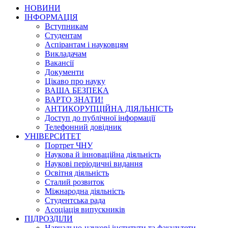
НОВИНИ
ІНФОРМАЦІЯ
Вступникам
Студентам
Аспірантам і науковцям
Викладачам
Вакансії
Документи
Цікаво про науку
ВАША БЕЗПЕКА
ВАРТО ЗНАТИ!
АНТИКОРУПЦІЙНА ДІЯЛЬНІСТЬ
Доступ до публічної інформації
Телефонний довідник
УНІВЕРСИТЕТ
Портрет ЧНУ
Наукова й інноваційна діяльність
Наукові періодичні видання
Освітня діяльність
Сталий розвиток
Міжнародна діяльність
Студентська рада
Асоціація випускників
ПІДРОЗДІЛИ
Навчально-наукові інститути та факультети