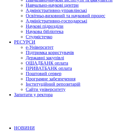
Навчально-наукові центри
Адміністративно-управлінські
Освітньо-виховний та науковий процес
Адміністративно-господарські
Наукові підрозділи
Наукова бібліотека
Студмістечко
РЕСУРСИ
е-Університет
Підтримка користувачів
Державні закупівлі
ОЩАДБАНК оплата
ПРИВАТБАНК оплата
Поштовий сервер
Програмне забезпечення
Інституційний репозитарій
Сайти університету
Запитати у ректора
НОВИНИ