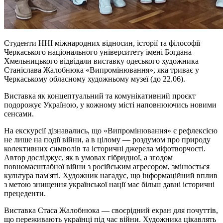
Студенти ННІ міжнародних відносин, історії та філософії
Черкаського національного університету імені Богдана
Хмельницького відвідали виставку одеського художника
Станіслава Жалобнюка «Випромінювання», яка триває у
Черкаському обласному художньому музеї (до 22.06).
Виставка як концептуальний та комунікативний проєкт
подорожує Україною, у кожному місті наповнюючись новими
сенсами.
На екскурсії дізнавались, що «Випромінювання» є рефлексією
не лише на події війни, а в цілому — роздумом про природу
колективних символів та історичні джерела міфотворчості.
Автор досліджує, як в умовах гібридної, а згодом
повномасштабної війни з російським агресором, змінюється
культура пам'яті. Художник нагадує, що інформаційний вплив
з метою знищення української нації має більш давні історичні
прецеденти.
Виставка Стаса Жалобнюка — своєрідний екран для почуттів,
що переживають українці під час війни. Художника цікавлять