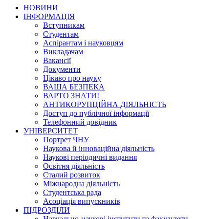
НОВИНИ
ІНФОРМАЦІЯ
Вступникам
Студентам
Аспірантам і науковцям
Викладачам
Вакансії
Документи
Цікаво про науку
ВАША БЕЗПЕКА
ВАРТО ЗНАТИ!
АНТИКОРУПЦІЙНА ДІЯЛЬНІСТЬ
Доступ до публічної інформації
Телефонний довідник
УНІВЕРСИТЕТ
Портрет ЧНУ
Наукова й інноваційна діяльність
Наукові періодичні видання
Освітня діяльність
Сталий розвиток
Міжнародна діяльність
Студентська рада
Асоціація випускників
ПІДРОЗДІЛИ
Навчально-наукові інститути та факультети