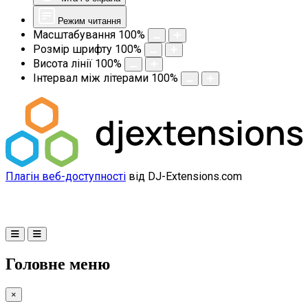
Режим читання
Масштабування
100
%
Розмір шрифту
100
%
Висота лінії
100
%
Інтервал між літерами
100
%
Плагін веб-доступності
від DJ-Extensions.com
Головне меню
×