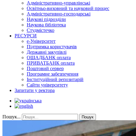
Адміністративно-управлінські
Освітньо-виховний та науковий процес
Адміністративно-господарські
Наукові підрозділи
Наукова бібліотека
Студмістечко
РЕСУРСИ
е-Університет
Підтримка користувачів
Державні закупівлі
ОЩАДБАНК оплата
ПРИВАТБАНК оплата
Поштовий сервер
Програмне забезпечення
Інституційний репозитарій
Сайти університету
Запитати у ректора
Пошук...
Пошук