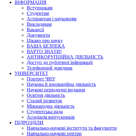
ІНФОРМАЦІЯ
Вступникам
Студентам
Аспірантам і науковцям
Викладачам
Вакансії
Документи
Цікаво про науку
ВАША БЕЗПЕКА
ВАРТО ЗНАТИ!
АНТИКОРУПЦІЙНА ДІЯЛЬНІСТЬ
Доступ до публічної інформації
Телефонний довідник
УНІВЕРСИТЕТ
Портрет ЧНУ
Наукова й інноваційна діяльність
Наукові періодичні видання
Освітня діяльність
Сталий розвиток
Міжнародна діяльність
Студентська рада
Асоціація випускників
ПІДРОЗДІЛИ
Навчально-наукові інститути та факультети
Навчально-наукові центри