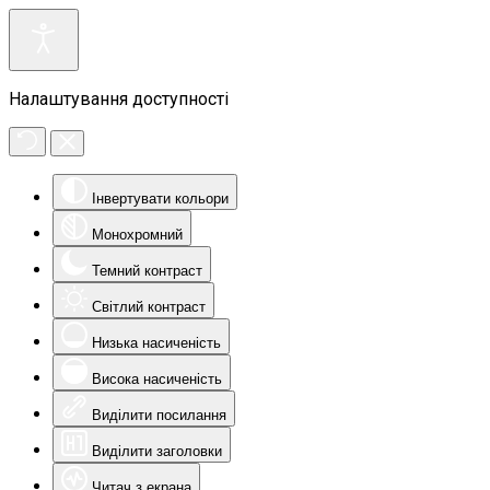
Налаштування доступності
Інвертувати кольори
Монохромний
Темний контраст
Світлий контраст
Низька насиченість
Висока насиченість
Виділити посилання
Виділити заголовки
Читач з екрана