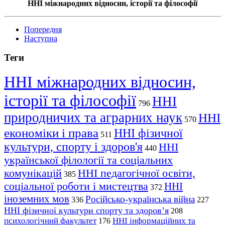
ННІ міжнародних відносин, історії та філософії
Попередня
Наступна
Теги
ННІ міжнародних відносин,
історії та філософії
ННІ
796
природничих та аграрних наук
ННІ
570
економіки і права
ННІ фізичної
511
культури, спорту і здоров'я
ННІ
440
української філології та соціальних
комунікацій
ННІ педагогічної освіти,
385
соціальної роботи і мистецтва
ННІ
372
іноземних мов
Російсько-українська війна
336
227
ННІ фізичної культури спорту та здоров’я
208
психологічний факультет
ННІ інформаційних та
176