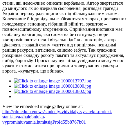
стани, які неможливо описати вербально. Автор звертається
до минулого як до дзеркала сьогодення, розглядає трагедії
України періоду радянщини як під збільшувальним склом.
Колективне й індивідуальне збігаються у творах, присвячених
голодомору, геноциду, гібридній війні та, зрештою –
повномасштабному вторгненню. Сприймання виставки має
особливу навігацію, яка схожа на биття пульсу, твори
«випромінюють» певні візуальні ідеї «на повторі», автора
цікавлять градації стану «життя під прицілом», невидимі
раніше ракурси, витіснене, свідомо забуте. Так художник
розкриває складну роботу пам'яті та актуалізує пробудження,
вибір, боротьбу. Проєкт змушує чітко усвідомити межу «своє–
чуже» та замислитися про причини толерування культури
ворога, «культури, що вбиває».
View the embedded image gallery online at:
http://cdu.edu.ua/news/studenty-vidvidaly-vystavku-proiekt-
stanislava-zhalobniuka-
vyprominiuvannia.html#sigProId55b8767b01