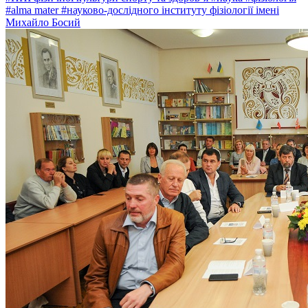
#alma mater
#науково-дослідного інституту фізіології імені
Михайло Босий