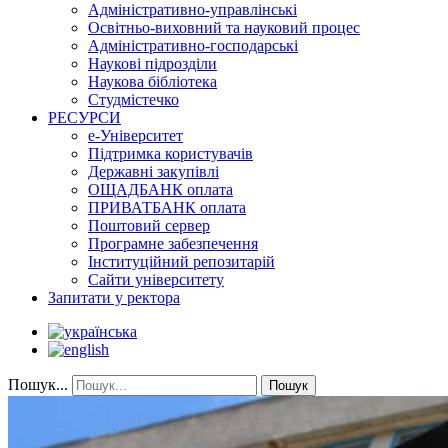
Адміністративно-управлінські
Освітньо-виховний та науковий процес
Адміністративно-господарські
Наукові підрозділи
Наукова бібліотека
Студмістечко
РЕСУРСИ
е-Університет
Підтримка користувачів
Державні закупівлі
ОЩАДБАНК оплата
ПРИВАТБАНК оплата
Поштовий сервер
Програмне забезпечення
Інституційний репозитарій
Сайти університету
Запитати у ректора
Пошук...
Пошук