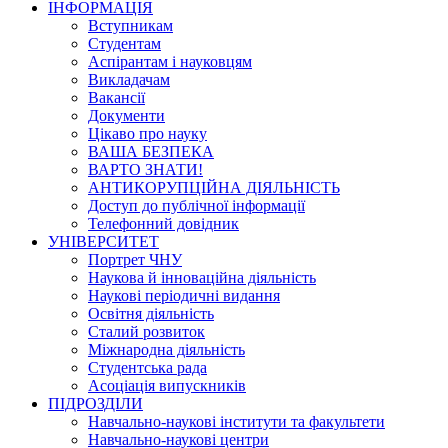
ІНФОРМАЦІЯ
Вступникам
Студентам
Аспірантам і науковцям
Викладачам
Вакансії
Документи
Цікаво про науку
ВАША БЕЗПЕКА
ВАРТО ЗНАТИ!
АНТИКОРУПЦІЙНА ДІЯЛЬНІСТЬ
Доступ до публічної інформації
Телефонний довідник
УНІВЕРСИТЕТ
Портрет ЧНУ
Наукова й інноваційна діяльність
Наукові періодичні видання
Освітня діяльність
Сталий розвиток
Міжнародна діяльність
Студентська рада
Асоціація випускників
ПІДРОЗДІЛИ
Навчально-наукові інститути та факультети
Навчально-наукові центри