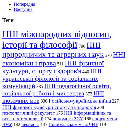
Попередня
Наступна
Теги
ННІ міжнародних відносин,
історії та філософії
ННІ
796
природничих та аграрних наук
ННІ
570
економіки і права
ННІ фізичної
511
культури, спорту і здоров'я
ННІ
440
української філології та соціальних
комунікацій
ННІ педагогічної освіти,
385
соціальної роботи і мистецтва
ННІ
372
іноземних мов
Російсько-українська війна
336
227
ННІ фізичної культури спорту та здоров’я
208
психологічний факультет
ННІ інформаційних та
176
освітніх технологій
допомога ЗСУ
спортсмени
174
166
ЧНУ
перемога
142
137
Приймальна комісія ЧНУ
119