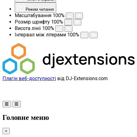
Режим читання
Масштабування
100
%
Розмір шрифту
100
%
Висота лінії
100
%
Інтервал між літерами
100
%
Плагін веб-доступності
від DJ-Extensions.com
Головне меню
×