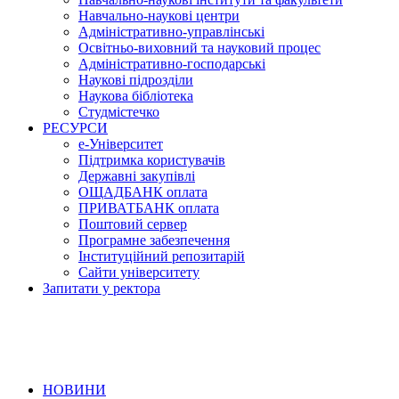
Навчально-наукові центри
Адміністративно-управлінські
Освітньо-виховний та науковий процес
Адміністративно-господарські
Наукові підрозділи
Наукова бібліотека
Студмістечко
РЕСУРСИ
е-Університет
Підтримка користувачів
Державні закупівлі
ОЩАДБАНК оплата
ПРИВАТБАНК оплата
Поштовий сервер
Програмне забезпечення
Інституційний репозитарій
Сайти університету
Запитати у ректора
НОВИНИ