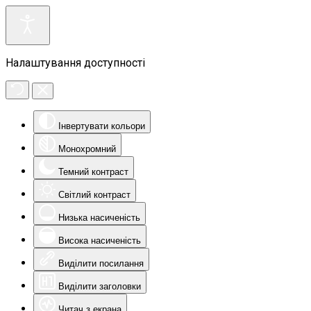
Налаштування доступності
Інвертувати кольори
Монохромний
Темний контраст
Світлий контраст
Низька насиченість
Висока насиченість
Виділити посилання
Виділити заголовки
Читач з екрана