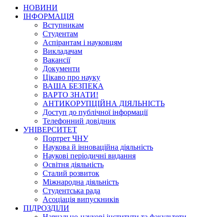
НОВИНИ
ІНФОРМАЦІЯ
Вступникам
Студентам
Аспірантам і науковцям
Викладачам
Вакансії
Документи
Цікаво про науку
ВАША БЕЗПЕКА
ВАРТО ЗНАТИ!
АНТИКОРУПЦІЙНА ДІЯЛЬНІСТЬ
Доступ до публічної інформації
Телефонний довідник
УНІВЕРСИТЕТ
Портрет ЧНУ
Наукова й інноваційна діяльність
Наукові періодичні видання
Освітня діяльність
Сталий розвиток
Міжнародна діяльність
Студентська рада
Асоціація випускників
ПІДРОЗДІЛИ
Навчально-наукові інститути та факультети