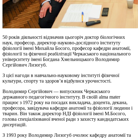
50 років діяльності відзначив цьогоріч доктор біологічних
наук, професор, директор науково-дослідного інституту
фізіології імені Михайла Босого, професор кафедри анатомії,
фізіології та фізичної реабілітації Черкаського національного
університету імені Богдана Хмельницького Володимир
Сергійович Лизогуб.
З цієї нагоди в навчально-науковому інституті фізичної
культури, спорту та здоров’я відбулися урочистості.
Володимир Сергійович — випускник Черкаського
державного педагогічного інституту. В своїй alma mater
працює з 1972 року на посадах викладача, доцента, декана,
професора, завідувача кафедри анатомії та фізіології людини і
тварин. Він також директор НДІ фізіології імені М.Босого,
голова спеціалізованої вченої ради з захисту кандидатських
дисертацій.
З 1993 року Володимир Лизогуб очолює кафедру анатомії та