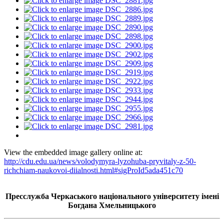
View the embedded image gallery online at:
http://cdu.edu.ua/news/volodymyra-lyzohuba-pryvitaly-z-50-
richchiam-naukovoi-diialnosti.html#sigProId5ada451c70
Пресслужба Черкаського національного університету імені
Богдана Хмельницького