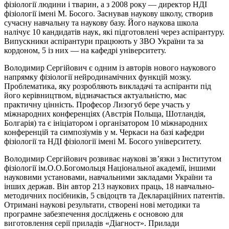
фізіології людини і тварин, а з 2008 року — директор НДІ
фізіології імені М. Босого. Заснував наукову школу, створив
сучасну навчальну та наукову базу. Його наукова школа
налічує 10 кандидатів наук, які підготовлені через аспірантуру.
Випускники аспірантури працюють у ЗВО України та за
кордоном, 5 із них — на кафедрі університету.
Володимир Сергійович є одним із авторів нового наукового
напрямку фізіології нейродинамічних функцій мозку.
Проблематика, яку розробляють викладачі та аспіранти під
його керівництвом, відзначається актуальністю, має
практичну цінність. Професор Лизогуб бере участь у
міжнародних конференціях (Австрія Польща, Шотландія,
Болгарія) та є ініціатором і організатором 10 міжнародних
конференцій та симпозіумів у м. Черкаси на базі кафедри
фізіології та НДІ фізіології імені М. Босого університету.
Володимир Сергійович розвиває наукові зв’язки з Інститутом
фізіології ім.О.О.Богомольця Національної академії, іншими
науковими установами, навчальними закладами України та
інших держав. Він автор 213 наукових праць, 18 навчально-
методичних посібників, 5 свідоцтв та Деклараційних патентів.
Отримані наукові результати, створені нові методики та
програмне забезпечення досліджень є основою для
виготовлення серії приладів «Діагност». Прилади