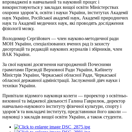
впроваджені в навчальний та науковий процес і
використовуються у закладах вищої освіти Міністерствах
охорони здоров’я, освіти і науки України, інститутах Академії
наук України, Російської академії наук, Академії природничих
наук та Академії медичних наук, які проводять дослідження
фізіології мозку.
Володимир Сергійович — член науково-методичної ради
МОН України, спеціалізованих вчених рад із захисту
дисертацій та редакцій наукових журналів і збірників, член
ВАК України.
За свої наукові досягнення нагороджений Почесними
грамотами Президії Верховної Ради України, Кабінету
Міністрів України, Черкаської обласної Ради, Черкаської
обласної державної адміністрації. Заслужений діяч науки і
техніки України.
Привітали відомого науковця колеги — проректор з освітньо-
виховної та іміджевої діяльності Галина Гаврилюк, директор
навчально-наукового інституту фізичної культури, спорту і
здоров’я та викладачі інституту, представники його школи —
науковці з закладів вищої освіти України, а також студенти.