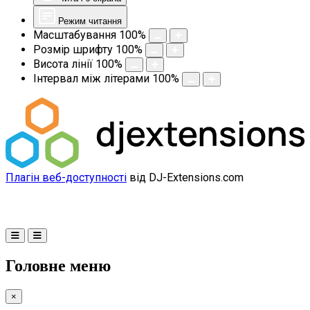
Режим читання
Масштабування
100
%
Розмір шрифту
100
%
Висота лінії
100
%
Інтервал між літерами
100
%
Плагін веб-доступності
від DJ-Extensions.com
Головне меню
×