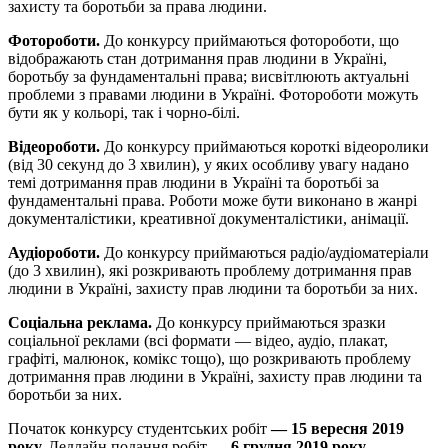
захисту та боротьби за права людини.
Фотороботи.
До конкурсу приймаються фотороботи, що
відображають стан дотримання прав людини в Україні,
боротьбу за фундаментальні права; висвітлюють актуальні
проблеми з правами людини в Україні. Фотороботи можуть
бути як у кольорі, так і чорно-білі.
Відеороботи.
До конкурсу приймаються короткі відеоролики
(від 30 секунд до 3 хвилин), у яких особливу увагу надано
темі дотримання прав людини в Україні та боротьбі за
фундаментальні права. Роботи може бути виконано в жанрі
документалістики, креативної документалістики, анімації.
Аудіороботи.
До конкурсу приймаються радіо/аудіоматеріали
(до 3 хвилин), які розкривають проблему дотримання прав
людини в Україні, захисту прав людини та боротьби за них.
Соціальна реклама.
До конкурсу приймаються зразки
соціальної реклами (всі формати — відео, аудіо, плакат,
графіті, малюнок, комікс тощо), що розкривають проблему
дотримання прав людини в Україні, захисту прав людини та
боротьби за них.
Початок конкурсу студентських робіт
— 15 вересня 2019
року.
Дедлайн подання робіт
— 6 грудня 2019 року.