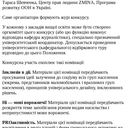
Тараса Шевченка, Центр прав людини ZMINA, Програма
розвитку ООН в Україні.
Саме організатори формують журі конкурсу.
У кожному з закладів вищої освіти може бути створено
оргкомітет цього конкурсу (або цю функцію виконує
відповідна кафедра журналістики), спеціально призначений
університетський координатор. Допускається проведення
університетського (кафедрального) відбіркового туру
відповідно до цього Положення.
Конкурсна участь охоплює такі номінації:
Інклюзія в дії.
Матеріали цієї номінації передбачають
просування ідей залучення до соціуму всіх груп населення
(зокрема, представників маломобільних і вразливих груп
населення), принципів універсального дизайну, інклюзивних
рішень.
Ні — мові ворожнечі!
Матеріали цієї номінації передбачають
розкриття теми запобігання різним видам насильства і
неприпустимості мови ворожнечі.
PROактивність.
Матеріали цієї номінації передбачають
висвітлення в медіа історій і форм громадського активізму на