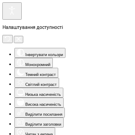
Налаштування доступності
Інвертувати кольори
Монохромний
Темний контраст
Світлий контраст
Низька насиченість
Висока насиченість
Виділити посилання
Виділити заголовки
Читач з екрана