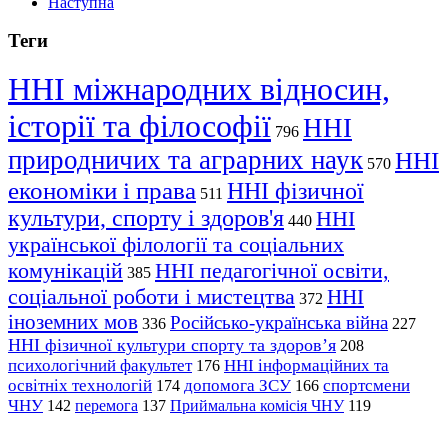
Наступна
Теги
ННІ міжнародних відносин,
історії та філософії
ННІ
796
природничих та аграрних наук
ННІ
570
економіки і права
ННІ фізичної
511
культури, спорту і здоров'я
ННІ
440
української філології та соціальних
комунікацій
ННІ педагогічної освіти,
385
соціальної роботи і мистецтва
ННІ
372
іноземних мов
Російсько-українська війна
336
227
ННІ фізичної культури спорту та здоров’я
208
психологічний факультет
ННІ інформаційних та
176
освітніх технологій
допомога ЗСУ
спортсмени
174
166
ЧНУ
перемога
142
137
Приймальна комісія ЧНУ
119