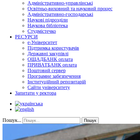
Адміністративно-управлінські
Освітньо-виховний та науковий процес
Адміністративно-господарські
Наукові підрозділи
Наукова бібліотека
Студмістечко
РЕСУРСИ
е-Університет
Підтримка користувачів
Державні закупівлі
ОЩАДБАНК оплата
ПРИВАТБАНК оплата
Поштовий сервер
Програмне забезпечення
Інституційний репозитарій
Сайти університету
Запитати у ректора
Пошук...
Пошук