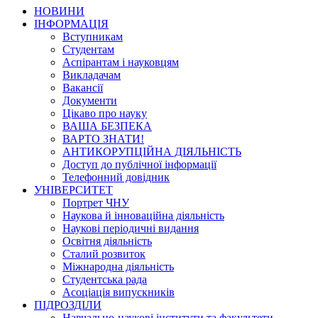
НОВИНИ
ІНФОРМАЦІЯ
Вступникам
Студентам
Аспірантам і науковцям
Викладачам
Вакансії
Документи
Цікаво про науку
ВАША БЕЗПЕКА
ВАРТО ЗНАТИ!
АНТИКОРУПЦІЙНА ДІЯЛЬНІСТЬ
Доступ до публічної інформації
Телефонний довідник
УНІВЕРСИТЕТ
Портрет ЧНУ
Наукова й інноваційна діяльність
Наукові періодичні видання
Освітня діяльність
Сталий розвиток
Міжнародна діяльність
Студентська рада
Асоціація випускників
ПІДРОЗДІЛИ
Навчально-наукові інститути та факультети