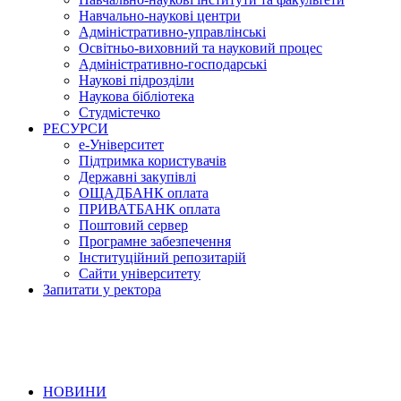
Навчально-наукові центри
Адміністративно-управлінські
Освітньо-виховний та науковий процес
Адміністративно-господарські
Наукові підрозділи
Наукова бібліотека
Студмістечко
РЕСУРСИ
е-Університет
Підтримка користувачів
Державні закупівлі
ОЩАДБАНК оплата
ПРИВАТБАНК оплата
Поштовий сервер
Програмне забезпечення
Інституційний репозитарій
Сайти університету
Запитати у ректора
НОВИНИ