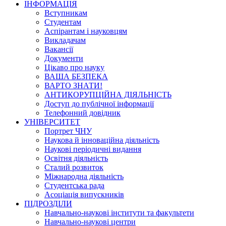
ІНФОРМАЦІЯ
Вступникам
Студентам
Аспірантам і науковцям
Викладачам
Вакансії
Документи
Цікаво про науку
ВАША БЕЗПЕКА
ВАРТО ЗНАТИ!
АНТИКОРУПЦІЙНА ДІЯЛЬНІСТЬ
Доступ до публічної інформації
Телефонний довідник
УНІВЕРСИТЕТ
Портрет ЧНУ
Наукова й інноваційна діяльність
Наукові періодичні видання
Освітня діяльність
Сталий розвиток
Міжнародна діяльність
Студентська рада
Асоціація випускників
ПІДРОЗДІЛИ
Навчально-наукові інститути та факультети
Навчально-наукові центри