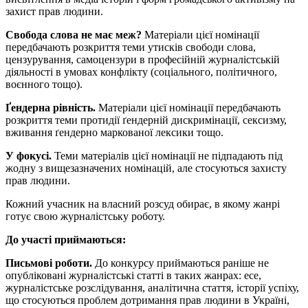
захист прав людини.
Свобода слова не має меж?
Матеріали цієї номінації
передбачають розкриття теми утисків свободи слова,
цензурування, самоцензури в професійній журналістській
діяльності в умовах конфлікту (соціального, політичного,
воєнного тощо).
Ґендерна рівність.
Матеріали цієї номінації передбачають
розкриття теми протидії ґендерній дискримінації, сексизму,
вживання ґендерно маркованої лексики тощо.
У фокусі.
Теми матеріалів цієї номінації не підпадають під
жодну з вищезазначених номінацій, але стосуються захисту
прав людини.
Кожний учасник на власний розсуд обирає, в якому жанрі
готує свою журналістську роботу.
До участі приймаються:
Письмові роботи.
До конкурсу приймаються раніше не
опубліковані журналістські статті в таких жанрах: есе,
журналістське розслідування, аналітична стаття, історії успіху,
що стосуються проблем дотримання прав людини в Україні,