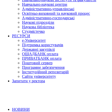
Навчально-наукові центри
Адміністративно-управлінські
Освітньо-виховний та науковий процес
Адміністративно-господарські
Наукові підрозділи
Наукова бібліотека
Студмістечко
РЕСУРСИ
е-Університет
Підтримка користувачів
Державні закупівлі
ОЩАДБАНК оплата
ПРИВАТБАНК оплата
Поштовий сервер
Програмне забезпечення
Інституційний репозитарій
Сайти університету
Запитати у ректора
НОВИНИ