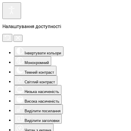
Налаштування доступності
Інвертувати кольори
Монохромний
Темний контраст
Світлий контраст
Низька насиченість
Висока насиченість
Виділити посилання
Виділити заголовки
Читач з екрана