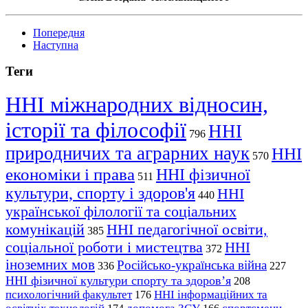
Попередня
Наступна
Теги
ННІ міжнародних відносин,
історії та філософії
ННІ
796
природничих та аграрних наук
ННІ
570
економіки і права
ННІ фізичної
511
культури, спорту і здоров'я
ННІ
440
української філології та соціальних
комунікацій
ННІ педагогічної освіти,
385
соціальної роботи і мистецтва
ННІ
372
іноземних мов
Російсько-українська війна
336
227
ННІ фізичної культури спорту та здоров’я
208
психологічний факультет
ННІ інформаційних та
176