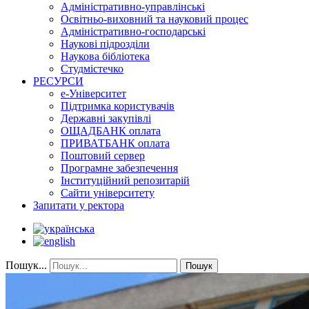
Адміністративно-управлінські
Освітньо-виховний та науковий процес
Адміністративно-господарські
Наукові підрозділи
Наукова бібліотека
Студмістечко
РЕСУРСИ
е-Університет
Підтримка користувачів
Державні закупівлі
ОЩАДБАНК оплата
ПРИВАТБАНК оплата
Поштовий сервер
Програмне забезпечення
Інституційний репозитарій
Сайти університету
Запитати у ректора
Пошук...
Пошук