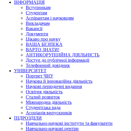
ІНФОРМАЦІЯ
Вступникам
Студентам
Аспірантам і науковцям
Викладачам
Вакансії
Документи
Цікаво про науку
ВАША БЕЗПЕКА
ВАРТО ЗНАТИ!
АНТИКОРУПЦІЙНА ДІЯЛЬНІСТЬ
Доступ до публічної інформації
Телефонний довідник
УНІВЕРСИТЕТ
Портрет ЧНУ
Наукова й інноваційна діяльність
Наукові періодичні видання
Освітня діяльність
Сталий розвиток
Міжнародна діяльність
Студентська рада
Асоціація випускників
ПІДРОЗДІЛИ
Навчально-наукові інститути та факультети
Навчально-наукові центри