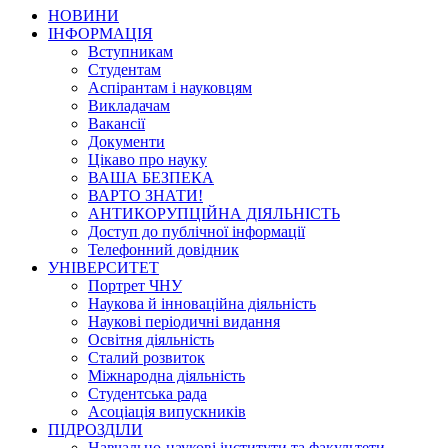
НОВИНИ
ІНФОРМАЦІЯ
Вступникам
Студентам
Аспірантам і науковцям
Викладачам
Вакансії
Документи
Цікаво про науку
ВАША БЕЗПЕКА
ВАРТО ЗНАТИ!
АНТИКОРУПЦІЙНА ДІЯЛЬНІСТЬ
Доступ до публічної інформації
Телефонний довідник
УНІВЕРСИТЕТ
Портрет ЧНУ
Наукова й інноваційна діяльність
Наукові періодичні видання
Освітня діяльність
Сталий розвиток
Міжнародна діяльність
Студентська рада
Асоціація випускників
ПІДРОЗДІЛИ
Навчально-наукові інститути та факультети