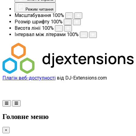
Режим читання
Масштабування
100
%
Розмір шрифту
100
%
Висота лінії
100
%
Інтервал між літерами
100
%
Плагін веб-доступності
від DJ-Extensions.com
Головне меню
×