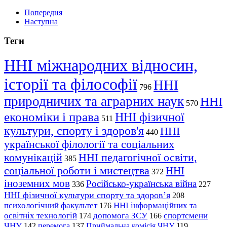
Попередня
Наступна
Теги
ННІ міжнародних відносин,
історії та філософії
ННІ
796
природничих та аграрних наук
ННІ
570
економіки і права
ННІ фізичної
511
культури, спорту і здоров'я
ННІ
440
української філології та соціальних
комунікацій
ННІ педагогічної освіти,
385
соціальної роботи і мистецтва
ННІ
372
іноземних мов
Російсько-українська війна
336
227
ННІ фізичної культури спорту та здоров’я
208
психологічний факультет
ННІ інформаційних та
176
освітніх технологій
допомога ЗСУ
спортсмени
174
166
ЧНУ
перемога
142
137
Приймальна комісія ЧНУ
119