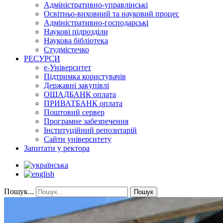
Адміністративно-управлінські
Освітньо-виховний та науковий процес
Адміністративно-господарські
Наукові підрозділи
Наукова бібліотека
Студмістечко
РЕСУРСИ
е-Університет
Підтримка користувачів
Державні закупівлі
ОЩАДБАНК оплата
ПРИВАТБАНК оплата
Поштовий сервер
Програмне забезпечення
Інституційний репозитарій
Сайти університету
Запитати у ректора
Пошук...
Пошук