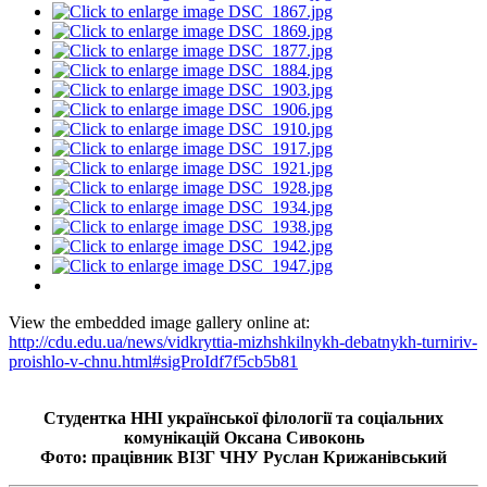
View the embedded image gallery online at:
http://cdu.edu.ua/news/vidkryttia-mizhshkilnykh-debatnykh-turniriv-
proishlo-v-chnu.html#sigProIdf7f5cb5b81
Студентка ННІ української філології та соціальних
комунікацій Оксана Сивоконь
Фото:
працівник ВІЗГ ЧНУ
Руслан Крижанівський