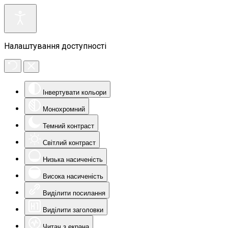
Налаштування доступності
Інвертувати кольори
Монохромний
Темний контраст
Світлий контраст
Низька насиченість
Висока насиченість
Виділити посилання
Виділити заголовки
Читач з екрана