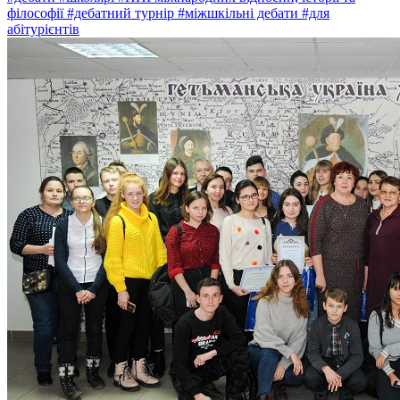
філософії
#дебатний турнір
#міжшкільні дебати
#для
абітурієнтів