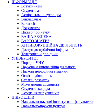
ІНФОРМАЦІЯ
Вступникам
Студентам
Аспірантам і науковцям
Викладачам
Вакансії
Документи
Цікаво про науку
ВАША БЕЗПЕКА
ВАРТО ЗНАТИ!
АНТИКОРУПЦІЙНА ДІЯЛЬНІСТЬ
Доступ до публічної інформації
Телефонний довідник
УНІВЕРСИТЕТ
Портрет ЧНУ
Наукова й інноваційна діяльність
Наукові періодичні видання
Освітня діяльність
Сталий розвиток
Міжнародна діяльність
Студентська рада
Асоціація випускників
ПІДРОЗДІЛИ
Навчально-наукові інститути та факультети
Навчально-наукові центри