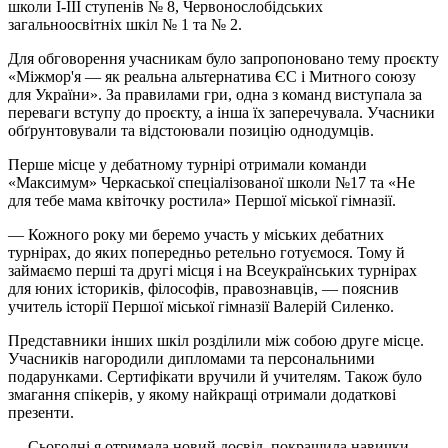
школи І-ІІІ ступенів № 8, Червонослобідських
загальноосвітніх шкіл № 1 та № 2.
Для обговорення учасникам було запропоновано тему проєкту
«Міжмор'я — як реальна альтернатива ЄС і Митного союзу
для України». За правилами гри, одна з команд виступала за
переваги вступу до проєкту, а інша їх заперечувала. Учасники
обґрунтовували та відстоювали позицію однодумців.
Перше місце у дебатному турнірі отримали команди
«Максимум» Черкаської спеціалізованої школи №17 та «Не
для тебе мама квіточку ростила» Першої міської гімназії.
— Кожного року ми беремо участь у міських дебатних
турнірах, до яких попередньо ретельно готуємося. Тому й
займаємо перші та другі місця і на Всеукраїнських турнірах
для юних істориків, філософів, правознавців, — пояснив
учитель історії Першої міської гімназії Валерій Силенко.
Представники інших шкіл розділили між собою друге місце.
Учасників нагородили дипломами та персональними
подарунками. Сертифікати вручили й учителям. Також було
змагання спікерів, у якому найкращі отримали додаткові
презенти.
— Сьогодні я отримала новий досвід, покращила навички