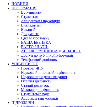
НОВИНИ
ІНФОРМАЦІЯ
Вступникам
Студентам
Аспірантам і науковцям
Викладачам
Вакансії
Документи
Цікаво про науку
ВАША БЕЗПЕКА
ВАРТО ЗНАТИ!
АНТИКОРУПЦІЙНА ДІЯЛЬНІСТЬ
Доступ до публічної інформації
Телефонний довідник
УНІВЕРСИТЕТ
Портрет ЧНУ
Наукова й інноваційна діяльність
Наукові періодичні видання
Освітня діяльність
Сталий розвиток
Міжнародна діяльність
Студентська рада
Асоціація випускників
ПІДРОЗДІЛИ
Навчально-наукові інститути та факультети