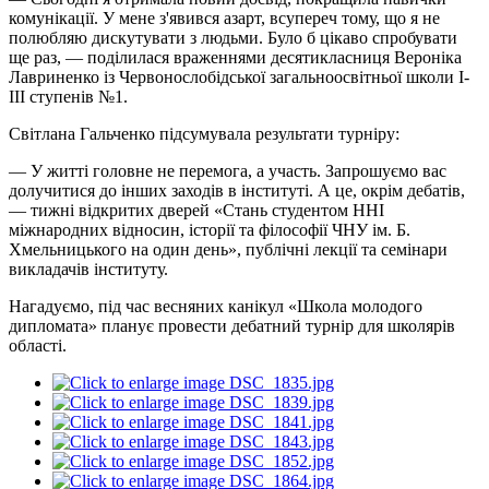
комунікації. У мене з'явився азарт, всупереч тому, що я не
полюбляю дискутувати з людьми. Було б цікаво спробувати
ще раз, — поділилася враженнями десятикласниця Вероніка
Лавриненко із Червонослобідської загальноосвітньої школи I-
III ступенів №1.
Світлана Гальченко підсумувала результати турніру:
— У житті головне не перемога, а участь. Запрошуємо вас
долучитися до інших заходів в інституті. А це, окрім дебатів,
— тижні відкритих дверей «Стань студентом ННІ
міжнародних відносин, історії та філософії ЧНУ ім. Б.
Хмельницького на один день», публічні лекції та семінари
викладачів інституту.
Нагадуємо, під час весняних канікул «Школа молодого
дипломата» планує провести дебатний турнір для школярів
області.