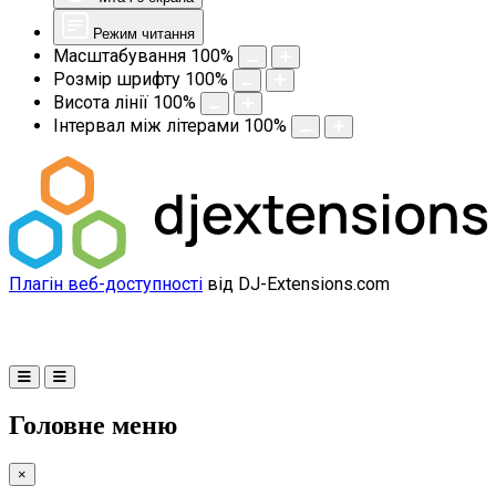
Режим читання
Масштабування
100
%
Розмір шрифту
100
%
Висота лінії
100
%
Інтервал між літерами
100
%
Плагін веб-доступності
від DJ-Extensions.com
Головне меню
×