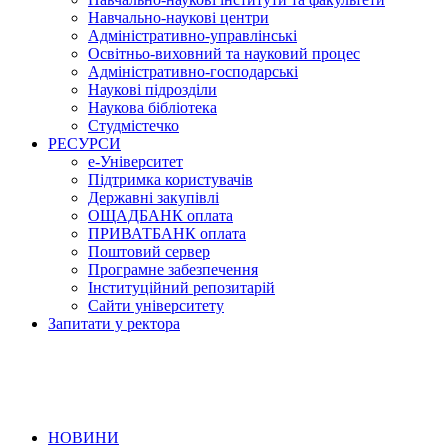
Навчально-наукові центри
Адміністративно-управлінські
Освітньо-виховний та науковий процес
Адміністративно-господарські
Наукові підрозділи
Наукова бібліотека
Студмістечко
РЕСУРСИ
е-Університет
Підтримка користувачів
Державні закупівлі
ОЩАДБАНК оплата
ПРИВАТБАНК оплата
Поштовий сервер
Програмне забезпечення
Інституційний репозитарій
Сайти університету
Запитати у ректора
НОВИНИ