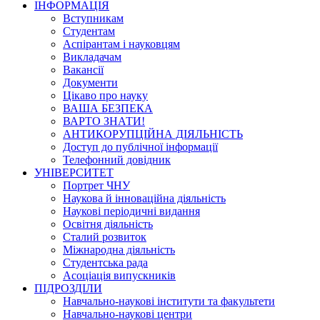
ІНФОРМАЦІЯ
Вступникам
Студентам
Аспірантам і науковцям
Викладачам
Вакансії
Документи
Цікаво про науку
ВАША БЕЗПЕКА
ВАРТО ЗНАТИ!
АНТИКОРУПЦІЙНА ДІЯЛЬНІСТЬ
Доступ до публічної інформації
Телефонний довідник
УНІВЕРСИТЕТ
Портрет ЧНУ
Наукова й інноваційна діяльність
Наукові періодичні видання
Освітня діяльність
Сталий розвиток
Міжнародна діяльність
Студентська рада
Асоціація випускників
ПІДРОЗДІЛИ
Навчально-наукові інститути та факультети
Навчально-наукові центри