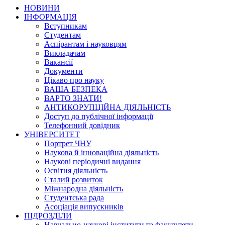
НОВИНИ
ІНФОРМАЦІЯ
Вступникам
Студентам
Аспірантам і науковцям
Викладачам
Вакансії
Документи
Цікаво про науку
ВАША БЕЗПЕКА
ВАРТО ЗНАТИ!
АНТИКОРУПЦІЙНА ДІЯЛЬНІСТЬ
Доступ до публічної інформації
Телефонний довідник
УНІВЕРСИТЕТ
Портрет ЧНУ
Наукова й інноваційна діяльність
Наукові періодичні видання
Освітня діяльність
Сталий розвиток
Міжнародна діяльність
Студентська рада
Асоціація випускників
ПІДРОЗДІЛИ
Навчально-наукові інститути та факультети