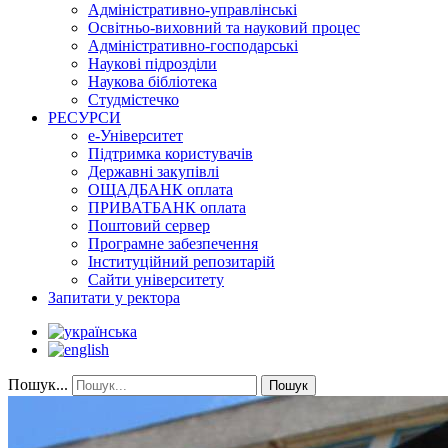
Адміністративно-управлінські
Освітньо-виховний та науковий процес
Адміністративно-господарські
Наукові підрозділи
Наукова бібліотека
Студмістечко
РЕСУРСИ
е-Університет
Підтримка користувачів
Державні закупівлі
ОЩАДБАНК оплата
ПРИВАТБАНК оплата
Поштовий сервер
Програмне забезпечення
Інституційний репозитарій
Сайти університету
Запитати у ректора
Пошук...
Пошук