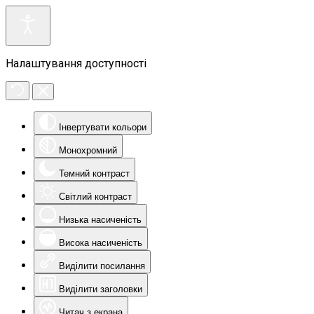
Налаштування доступності
Інвертувати кольори
Монохромний
Темний контраст
Світлий контраст
Низька насиченість
Висока насиченість
Виділити посилання
Виділити заголовки
Читач з екрана