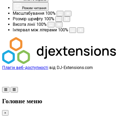
Режим читання
Масштабування
100
%
Розмір шрифту
100
%
Висота лінії
100
%
Інтервал між літерами
100
%
Плагін веб-доступності
від DJ-Extensions.com
Головне меню
×