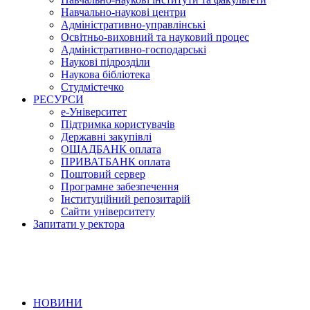
Навчально-наукові центри
Адміністративно-управлінські
Освітньо-виховний та науковий процес
Адміністративно-господарські
Наукові підрозділи
Наукова бібліотека
Студмістечко
РЕСУРСИ
е-Університет
Підтримка користувачів
Державні закупівлі
ОЩАДБАНК оплата
ПРИВАТБАНК оплата
Поштовий сервер
Програмне забезпечення
Інституційний репозитарій
Сайти університету
Запитати у ректора
НОВИНИ