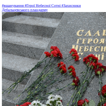
#вшанування
#Герої Небесної Сотні
#Захисники
Дебальцевського плацдарму