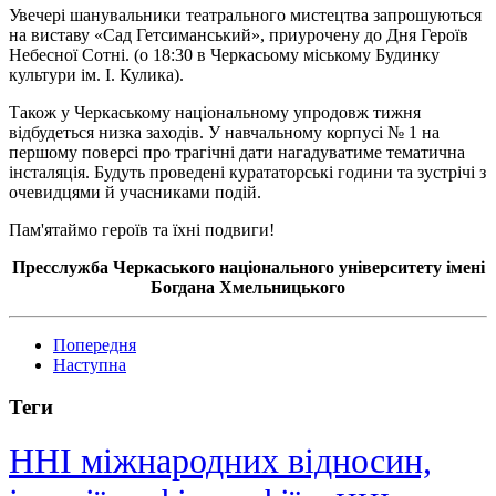
Увечері шанувальники театрального мистецтва запрошуються
на виставу «Сад Гетсиманський», приурочену до Дня Героїв
Небесної Сотні. (о 18:30 в Черкасьому міському Будинку
культури ім. І. Кулика).
Також у Черкаському національному упродовж тижня
відбудеться низка заходів. У навчальному корпусі № 1 на
першому поверсі про трагічні дати нагадуватиме тематична
інсталяція. Будуть проведені курататорські години та зустрічі з
очевидцями й учасниками подій.
Пам'ятаймо героїв та їхні подвиги!
Пресслужба Черкаського національного університету імені
Богдана Хмельницького
Попередня
Наступна
Теги
ННІ міжнародних відносин,