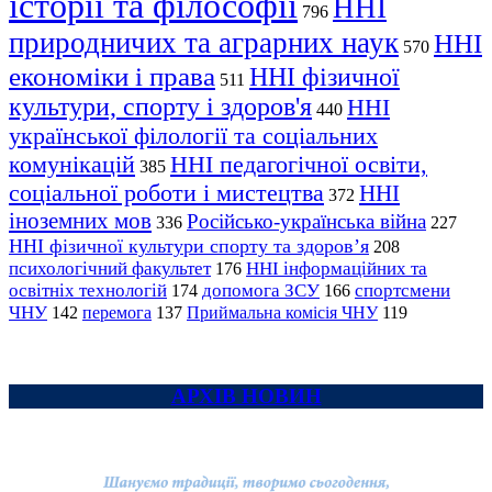
історії та філософії
ННІ
796
природничих та аграрних наук
ННІ
570
економіки і права
ННІ фізичної
511
культури, спорту і здоров'я
ННІ
440
української філології та соціальних
комунікацій
ННІ педагогічної освіти,
385
соціальної роботи і мистецтва
ННІ
372
іноземних мов
Російсько-українська війна
336
227
ННІ фізичної культури спорту та здоров’я
208
психологічний факультет
ННІ інформаційних та
176
освітніх технологій
допомога ЗСУ
спортсмени
174
166
ЧНУ
перемога
142
137
Приймальна комісія ЧНУ
119
АРХІВ НОВИН