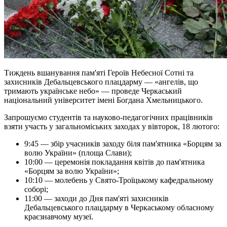
Тиждень вшанування пам'яті Героїв Небесної Сотні та
захисників Дебальцевського плацдарму — «ангелів, що
тримають українське небо» — проведе Черкаський
національний університет імені Богдана Хмельницького.
Запрошуємо студентів та науково-педагогічних працівників
взяти участь у загальноміських заходах у вівторок, 18 лютого:
9:45 — збір учасників заходу біля пам'ятника «Борцям за
волю України» (площа Слави);
10:00 — церемонія покладання квітів до пам'ятника
«Борцям за волю України»;
10:10 — молебень у Свято-Троїцькому кафедральному
соборі;
11:00 — заходи до Дня пам'яті захисників
Дебальцевського плацдарму в Черкаському обласному
краєзнавчому музеї.