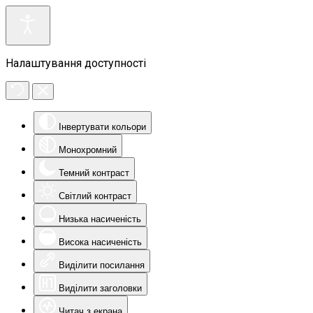
Налаштування доступності
Інвертувати кольори
Монохромний
Темний контраст
Світлий контраст
Низька насиченість
Висока насиченість
Виділити посилання
Виділити заголовки
Читач з екрана