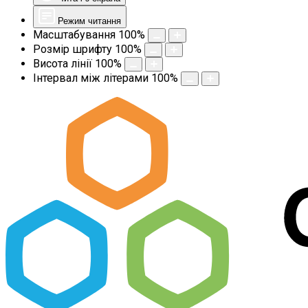
Режим читання
Масштабування
100
%
Розмір шрифту
100
%
Висота лінії
100
%
Інтервал між літерами
100
%