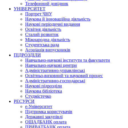
Телефонний довідник
УНІВЕРСИТЕТ
Портрет ЧНУ
Наукова й інноваційна діяльність
Наукові періодичні видання
Освітня діяльність
Сталий розвиток
Міжнародна діяльність
Студентська рада
Асоціація випускників
ПІДРОЗДІЛИ
Навчально-наукові інститути та факультети
Навчально-наукові центри
Адміністративно-управлінські
Освітньо-виховний та науковий процес
Адміністративно-господарські
Наукові підрозділи
Наукова бібліотека
Студмістечко
РЕСУРСИ
е-Університет
Підтримка користувачів
Державні закупівлі
ОЩАДБАНК оплата
ПРИВАТБАНК оплата