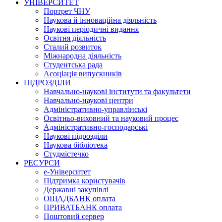
УНІВЕРСИТЕТ
Портрет ЧНУ
Наукова й інноваційна діяльність
Наукові періодичні видання
Освітня діяльність
Сталий розвиток
Міжнародна діяльність
Студентська рада
Асоціація випускників
ПІДРОЗДІЛИ
Навчально-наукові інститути та факультети
Навчально-наукові центри
Адміністративно-управлінські
Освітньо-виховний та науковий процес
Адміністративно-господарські
Наукові підрозділи
Наукова бібліотека
Студмістечко
РЕСУРСИ
е-Університет
Підтримка користувачів
Державні закупівлі
ОЩАДБАНК оплата
ПРИВАТБАНК оплата
Поштовий сервер