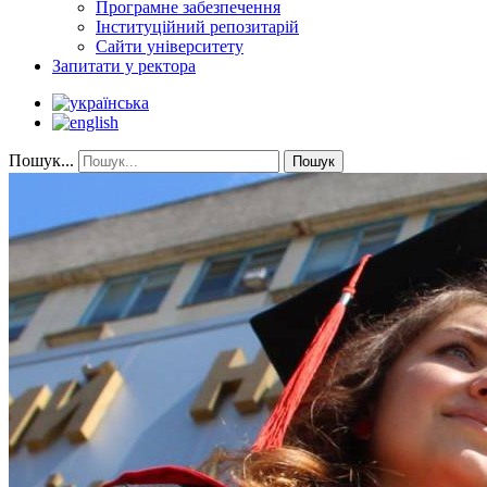
Програмне забезпечення
Інституційний репозитарій
Сайти університету
Запитати у ректора
Пошук...
Пошук