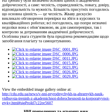
На тренінгу були визначені основні цінності академічної
доброчесності, а саме: чесність, справедливість, повагу, довіру,
відповідальність та мужність. Більшість присутніх погодились
що основна цінність — це чесність. Жваву дискусію
викликало обговорення перевірки на збіги в курсових та
кваліфікаційних роботах; всі погодились, що попри незначні
недоліки вона є обов’язковою, як для самоперевірки, так і
контролю за дотриманням академічної доброчесності.
Особлива увага студентів була приділена рекомендаціям щодо
запобігання плагіату та самоцитуванню.
View the embedded image gallery online at:
http://cdu.edu.ua/news/v-nni-pryrodnychykh-ta-ahrarnykh-nauk-
vidbuvsia-treninh-z-akademichnoi-dobrochesnosti-ta-korporatyvnoi-
etyky.html#sigProId7c22ee5607
ННІ природничих та аграрних наук