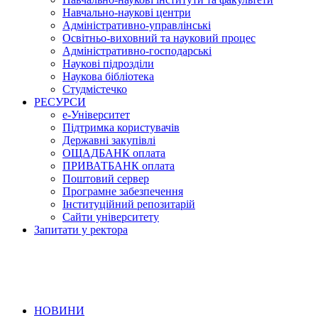
Навчально-наукові центри
Адміністративно-управлінські
Освітньо-виховний та науковий процес
Адміністративно-господарські
Наукові підрозділи
Наукова бібліотека
Студмістечко
РЕСУРСИ
е-Університет
Підтримка користувачів
Державні закупівлі
ОЩАДБАНК оплата
ПРИВАТБАНК оплата
Поштовий сервер
Програмне забезпечення
Інституційний репозитарій
Сайти університету
Запитати у ректора
НОВИНИ