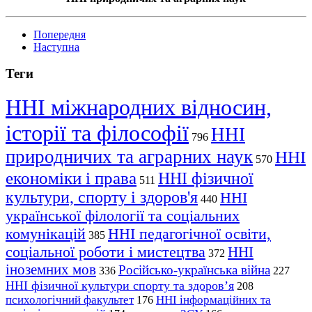
Попередня
Наступна
Теги
ННІ міжнародних відносин,
історії та філософії
ННІ
796
природничих та аграрних наук
ННІ
570
економіки і права
ННІ фізичної
511
культури, спорту і здоров'я
ННІ
440
української філології та соціальних
комунікацій
ННІ педагогічної освіти,
385
соціальної роботи і мистецтва
ННІ
372
іноземних мов
Російсько-українська війна
336
227
ННІ фізичної культури спорту та здоров’я
208
психологічний факультет
ННІ інформаційних та
176