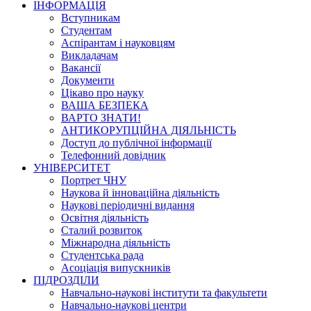
ІНФОРМАЦІЯ
Вступникам
Студентам
Аспірантам і науковцям
Викладачам
Вакансії
Документи
Цікаво про науку
ВАША БЕЗПЕКА
ВАРТО ЗНАТИ!
АНТИКОРУПЦІЙНА ДІЯЛЬНІСТЬ
Доступ до публічної інформації
Телефонний довідник
УНІВЕРСИТЕТ
Портрет ЧНУ
Наукова й інноваційна діяльність
Наукові періодичні видання
Освітня діяльність
Сталий розвиток
Міжнародна діяльність
Студентська рада
Асоціація випускників
ПІДРОЗДІЛИ
Навчально-наукові інститути та факультети
Навчально-наукові центри