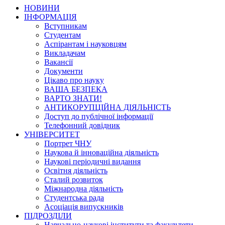
НОВИНИ
ІНФОРМАЦІЯ
Вступникам
Студентам
Аспірантам і науковцям
Викладачам
Вакансії
Документи
Цікаво про науку
ВАША БЕЗПЕКА
ВАРТО ЗНАТИ!
АНТИКОРУПЦІЙНА ДІЯЛЬНІСТЬ
Доступ до публічної інформації
Телефонний довідник
УНІВЕРСИТЕТ
Портрет ЧНУ
Наукова й інноваційна діяльність
Наукові періодичні видання
Освітня діяльність
Сталий розвиток
Міжнародна діяльність
Студентська рада
Асоціація випускників
ПІДРОЗДІЛИ
Навчально-наукові інститути та факультети