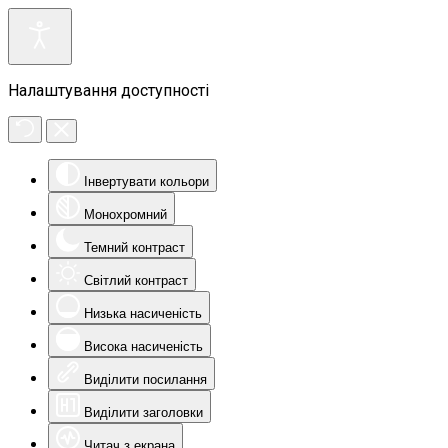
Налаштування доступності
Інвертувати кольори
Монохромний
Темний контраст
Світлий контраст
Низька насиченість
Висока насиченість
Виділити посилання
Виділити заголовки
Читач з екрана