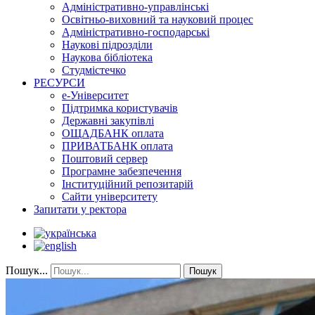
Адміністративно-управлінські
Освітньо-виховний та науковий процес
Адміністративно-господарські
Наукові підрозділи
Наукова бібліотека
Студмістечко
РЕСУРСИ
е-Університет
Підтримка користувачів
Державні закупівлі
ОЩАДБАНК оплата
ПРИВАТБАНК оплата
Поштовий сервер
Програмне забезпечення
Інституційний репозитарій
Сайти університету
Запитати у ректора
Пошук...
Пошук