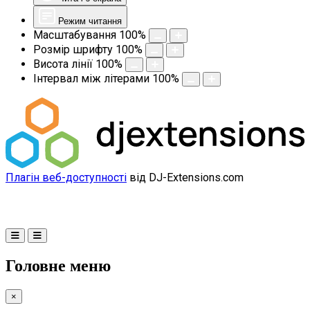
Режим читання
Масштабування
100
%
Розмір шрифту
100
%
Висота лінії
100
%
Інтервал між літерами
100
%
Плагін веб-доступності
від DJ-Extensions.com
Головне меню
×