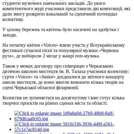
студенти музичних навчальних закладів. До уваги
компетентного журі учасники представили дві композиції, які
дали змогу розкрити вокальний та сценічний потенціал
колективу.
У цілому березень та квітень були насичені на здобутки і
заходи.
На початку квітня «Voices» взяли участь у Всеукраїнському
фестивалі сучасної пісні та популярної музики «Червона
рута», де вибороли 2 місце у жанрі поп-музика.
Також у межах договору про співпрацю з Черкаською
дитячою школою мистецтв ім. В. Талаха учасники колективу:
гурти «Voices» та «Junior» доєдналися до звітного концерту
школи мистецтв, де вони змогли виконати кілька творів на
сцені Черкаської обласної філармонії.
Колектив не зупиняється на досягнутому і вже готує кілька
творчих проєктів на різних сценах міста та області.