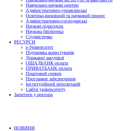
Навчально-наукові центри
Адміністративно-управлінські
Освітньо-виховний та науковий процес
Адміністративно-господарські
Наукові підрозділи
Наукова бібліотека
Студмістечко
РЕСУРСИ
е-Університет
Підтримка користувачів
Державні закупівлі
ОЩАДБАНК оплата
ПРИВАТБАНК оплата
Поштовий сервер
Програмне забезпечення
Інституційний репозитарій
Сайти університету
Запитати у ректора
НОВИНИ