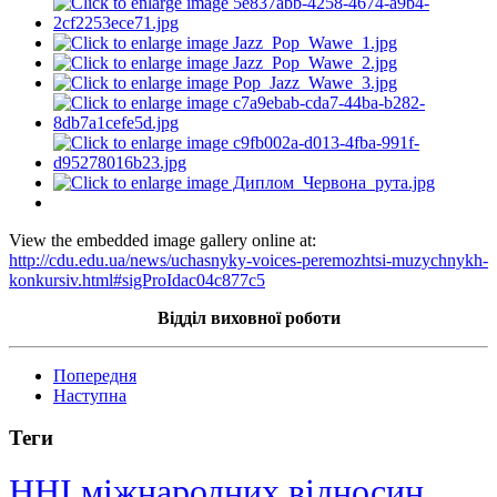
View the embedded image gallery online at:
http://cdu.edu.ua/news/uchasnyky-voices-peremozhtsi-muzychnykh-
konkursiv.html#sigProIdac04c877c5
Відділ виховної роботи
Попередня
Наступна
Теги
ННІ міжнародних відносин,