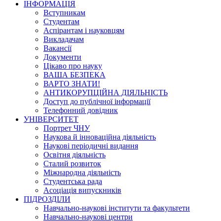
ІНФОРМАЦІЯ
Вступникам
Студентам
Аспірантам і науковцям
Викладачам
Вакансії
Документи
Цікаво про науку
ВАША БЕЗПЕКА
ВАРТО ЗНАТИ!
АНТИКОРУПЦІЙНА ДІЯЛЬНІСТЬ
Доступ до публічної інформації
Телефонний довідник
УНІВЕРСИТЕТ
Портрет ЧНУ
Наукова й інноваційна діяльність
Наукові періодичні видання
Освітня діяльність
Сталий розвиток
Міжнародна діяльність
Студентська рада
Асоціація випускників
ПІДРОЗДІЛИ
Навчально-наукові інститути та факультети
Навчально-наукові центри