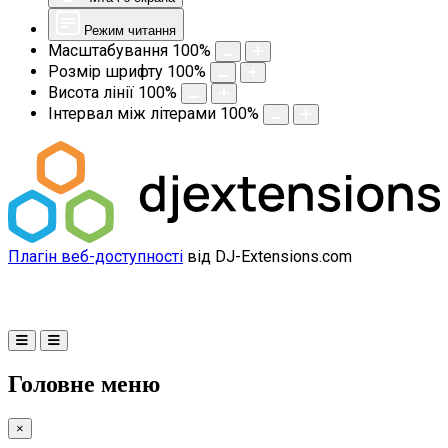
Режим читання
Масштабування
100
%
Розмір шрифту
100
%
Висота лінії
100
%
Інтервал між літерами
100
%
Плагін веб-доступності
від DJ-Extensions.com
Головне меню
×