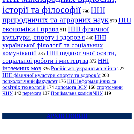
історії та філософії
ННІ
796
природничих та аграрних наук
ННІ
570
економіки і права
ННІ фізичної
511
культури, спорту і здоров'я
ННІ
440
української філології та соціальних
комунікацій
ННІ педагогічної освіти,
385
соціальної роботи і мистецтва
ННІ
372
іноземних мов
Російсько-українська війна
336
227
ННІ фізичної культури спорту та здоров’я
208
психологічний факультет
ННІ інформаційних та
176
освітніх технологій
допомога ЗСУ
спортсмени
174
166
ЧНУ
перемога
142
137
Приймальна комісія ЧНУ
119
АРХІВ НОВИН