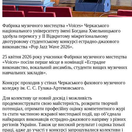
Фабрика музичного мистецтва «Voices» Черкаського
національного університету імені Богдана Хмельницького
здобула перемогу у II Відкритому міжрегіональному
двотуровому студентському конкурсі естрадно-джазового
виконавства «Pop Jazz Wave 2026».
25 квітня 2026 року учасники Фабрики музичного мистецтва
«Voices» посіли перше місце в номінації «Естрадне
виконавство, вокальний ансамбль, студенти вищих музичних
навчальних закладів».
Конкурс проходив у стінах Черкаського фахового музичного
коледжу ім. С. С. Гулака-Артемовського.
Для колективу це новий досвід і можливість
продемонструвати свою майстерність, розкрити творчий
потенціал, отримати професійну оцінку компетентного журі
та стати частиною яскравої мистецької події, що об’єднала
найкращих виконавців естрадно-джазового напряму з різних
регіонів України. Також це високий результат і оцінка їхньої
праці, адже до участі у конкурсі запрошувалися колективи і