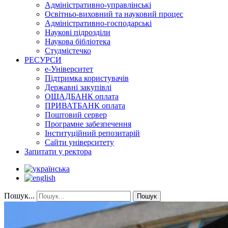
Адміністративно-управлінські
Освітньо-виховний та науковий процес
Адміністративно-господарські
Наукові підрозділи
Наукова бібліотека
Студмістечко
РЕСУРСИ
е-Університет
Підтримка користувачів
Державні закупівлі
ОЩАДБАНК оплата
ПРИВАТБАНК оплата
Поштовий сервер
Програмне забезпечення
Інституційний репозитарій
Сайти університету
Запитати у ректора
Пошук...
Пошук