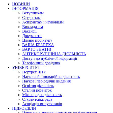
НОВИНИ
ІНФОРМАЦІЯ
Вступникам
Студентам
Аспірантам і науковцям
Викладачам
Вакансії
Документи
Цікаво про науку
ВАША БЕЗПЕКА
ВАРТО ЗНАТИ!
АНТИКОРУПЦІЙНА ДІЯЛЬНІСТЬ
Доступ до публічної інформації
Телефонний довідник
УНІВЕРСИТЕТ
Портрет ЧНУ
Наукова й інноваційна діяльність
Наукові періодичні видання
Освітня діяльність
Сталий розвиток
Міжнародна діяльність
Студентська рада
Асоціація випускників
ПІДРОЗДІЛИ
Навчально-наукові інститути та факультети