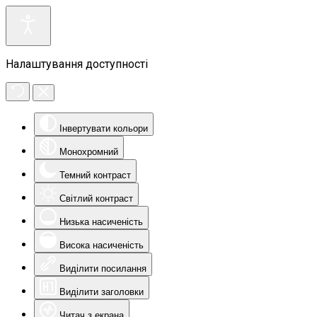
Налаштування доступності
Інвертувати кольори
Монохромний
Темний контраст
Світлий контраст
Низька насиченість
Висока насиченість
Виділити посилання
Виділити заголовки
Читач з екрана