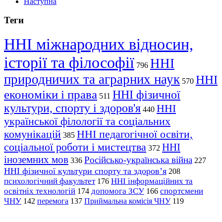
Наступна
Теги
ННІ міжнародних відносин,
історії та філософії
ННІ
796
природничих та аграрних наук
ННІ
570
економіки і права
ННІ фізичної
511
культури, спорту і здоров'я
ННІ
440
української філології та соціальних
комунікацій
ННІ педагогічної освіти,
385
соціальної роботи і мистецтва
ННІ
372
іноземних мов
Російсько-українська війна
336
227
ННІ фізичної культури спорту та здоров’я
208
психологічний факультет
ННІ інформаційних та
176
освітніх технологій
допомога ЗСУ
спортсмени
174
166
ЧНУ
перемога
142
137
Приймальна комісія ЧНУ
119