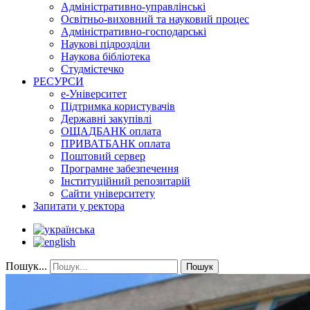
Адміністративно-управлінські
Освітньо-виховний та науковий процес
Адміністративно-господарські
Наукові підрозділи
Наукова бібліотека
Студмістечко
РЕСУРСИ
е-Університет
Підтримка користувачів
Державні закупівлі
ОЩАДБАНК оплата
ПРИВАТБАНК оплата
Поштовий сервер
Програмне забезпечення
Інституційний репозитарій
Сайти університету
Запитати у ректора
Пошук...
Пошук