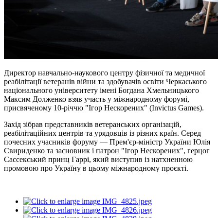
Директор навчально-наукового центру фізичної та медичної
реабілітації ветеранів війни та здобувачів освіти Черкаського
національного університету імені Богдана Хмельницького
Максим Долженко взяв участь у міжнародному форумі,
присвяченому 10-річчю "Ігор Нескорених" (Invictus Games).
Захід зібрав представників ветеранських організацій,
реабілітаційних центрів та урядовців із різних країн. Серед
почесних учасників форуму — Прем'єр-міністр України Юлія
Свириденко та засновник і патрон "Ігор Нескорених", герцог
Сассекський принц Гаррі, який виступив із натхненною
промовою про Україну в цьому міжнародному проєкті.