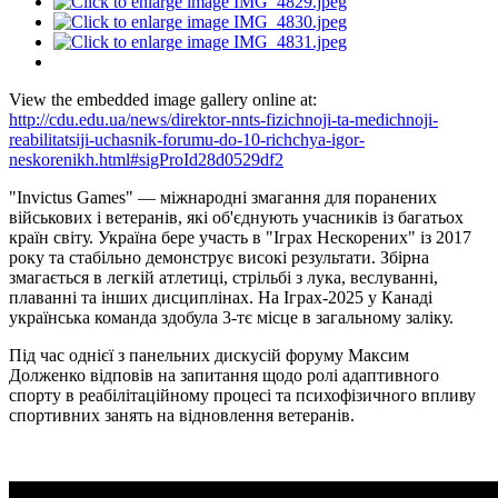
View the embedded image gallery online at:
http://cdu.edu.ua/news/direktor-nnts-fizichnoji-ta-medichnoji-
reabilitatsiji-uchasnik-forumu-do-10-richchya-igor-
neskorenikh.html#sigProId28d0529df2
"Invictus Games" — міжнародні змагання для поранених
військових і ветеранів, які об'єднують учасників із багатьох
країн світу. Україна бере участь в "Іграх Нескорених" із 2017
року та стабільно демонструє високі результати. Збірна
змагається в легкій атлетиці, стрільбі з лука, веслуванні,
плаванні та інших дисциплінах. На Іграх-2025 у Канаді
українська команда здобула 3-тє місце в загальному заліку.
Під час однієї з панельних дискусій форуму Максим
Долженко відповів на запитання щодо ролі адаптивного
спорту в реабілітаційному процесі та психофізичного впливу
спортивних занять на відновлення ветеранів.