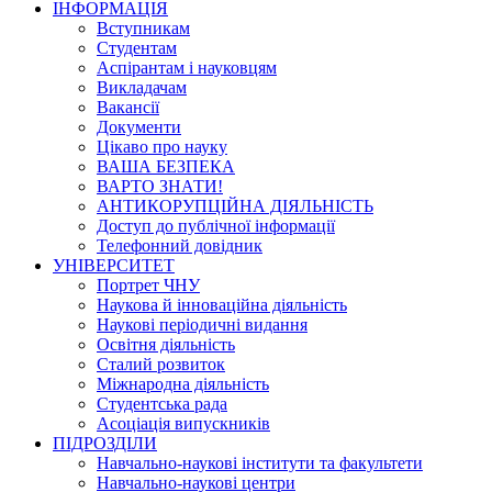
ІНФОРМАЦІЯ
Вступникам
Студентам
Аспірантам і науковцям
Викладачам
Вакансії
Документи
Цікаво про науку
ВАША БЕЗПЕКА
ВАРТО ЗНАТИ!
АНТИКОРУПЦІЙНА ДІЯЛЬНІСТЬ
Доступ до публічної інформації
Телефонний довідник
УНІВЕРСИТЕТ
Портрет ЧНУ
Наукова й інноваційна діяльність
Наукові періодичні видання
Освітня діяльність
Сталий розвиток
Міжнародна діяльність
Студентська рада
Асоціація випускників
ПІДРОЗДІЛИ
Навчально-наукові інститути та факультети
Навчально-наукові центри