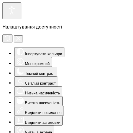
Налаштування доступності
Інвертувати кольори
Монохромний
Темний контраст
Світлий контраст
Низька насиченість
Висока насиченість
Виділити посилання
Виділити заголовки
Читач з екрана