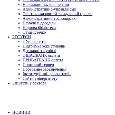
Навчально-наукові центри
Адміністративно-управлінські
Освітньо-виховний та науковий процес
Адміністративно-господарські
Наукові підрозділи
Наукова бібліотека
Студмістечко
РЕСУРСИ
е-Університет
Підтримка користувачів
Державні закупівлі
ОЩАДБАНК оплата
ПРИВАТБАНК оплата
Поштовий сервер
Програмне забезпечення
Інституційний репозитарій
Сайти університету
Запитати у ректора
НОВИНИ