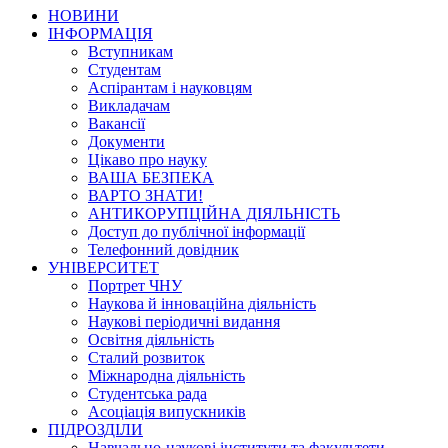
НОВИНИ
ІНФОРМАЦІЯ
Вступникам
Студентам
Аспірантам і науковцям
Викладачам
Вакансії
Документи
Цікаво про науку
ВАША БЕЗПЕКА
ВАРТО ЗНАТИ!
АНТИКОРУПЦІЙНА ДІЯЛЬНІСТЬ
Доступ до публічної інформації
Телефонний довідник
УНІВЕРСИТЕТ
Портрет ЧНУ
Наукова й інноваційна діяльність
Наукові періодичні видання
Освітня діяльність
Сталий розвиток
Міжнародна діяльність
Студентська рада
Асоціація випускників
ПІДРОЗДІЛИ
Навчально-наукові інститути та факультети