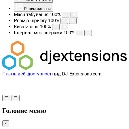
Режим читання
Масштабування
100
%
Розмір шрифту
100
%
Висота лінії
100
%
Інтервал між літерами
100
%
Плагін веб-доступності
від DJ-Extensions.com
Головне меню
×