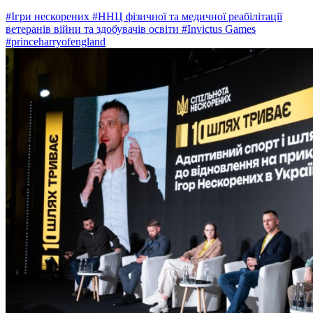
#Ігри нескорених
#ННЦ фізичної та медичної реабілітації
ветеранів війни та здобувачів освіти
#Invictus Games
#princeharryofengland