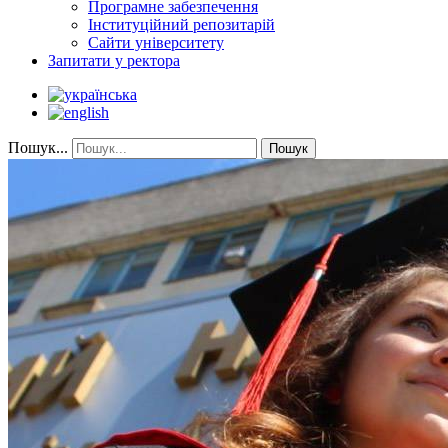
Програмне забезпечення
Інституційний репозитарій
Сайти університету
Запитати у ректора
Пошук...
Пошук