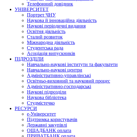
Телефонний довідник
УНІВЕРСИТЕТ
Портрет ЧНУ
Наукова й інноваційна діяльність
Наукові періодичні видання
Освітня діяльність
Сталий розвиток
Міжнародна діяльність
Студентська рада
Асоціація випускників
ПІДРОЗДІЛИ
Навчально-наукові інститути та факультети
Навчально-наукові центри
Адміністративно-управлінські
Освітньо-виховний та науковий процес
Адміністративно-господарські
Наукові підрозділи
Наукова бібліотека
Студмістечко
РЕСУРСИ
е-Університет
Підтримка користувачів
Державні закупівлі
ОЩАДБАНК оплата
ПРИВАТБАНК оплата