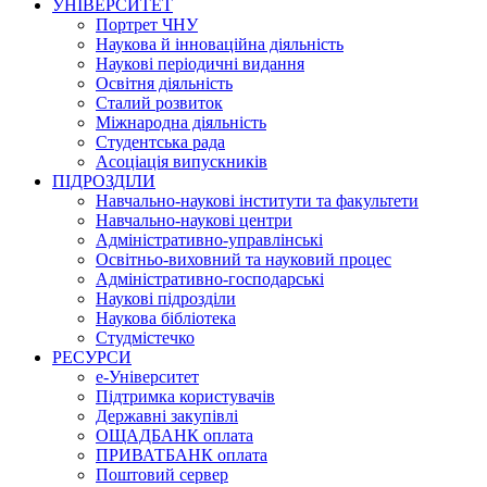
УНІВЕРСИТЕТ
Портрет ЧНУ
Наукова й інноваційна діяльність
Наукові періодичні видання
Освітня діяльність
Сталий розвиток
Міжнародна діяльність
Студентська рада
Асоціація випускників
ПІДРОЗДІЛИ
Навчально-наукові інститути та факультети
Навчально-наукові центри
Адміністративно-управлінські
Освітньо-виховний та науковий процес
Адміністративно-господарські
Наукові підрозділи
Наукова бібліотека
Студмістечко
РЕСУРСИ
е-Університет
Підтримка користувачів
Державні закупівлі
ОЩАДБАНК оплата
ПРИВАТБАНК оплата
Поштовий сервер