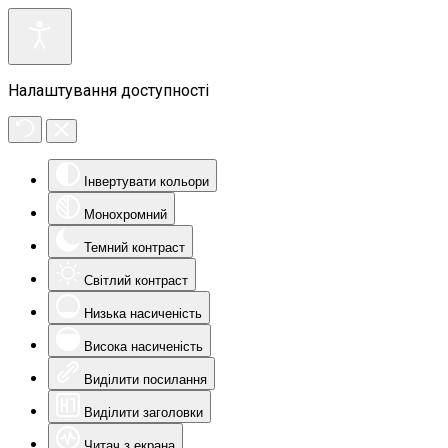
Налаштування доступності
Інвертувати кольори
Монохромний
Темний контраст
Світлий контраст
Низька насиченість
Висока насиченість
Виділити посилання
Виділити заголовки
Читач з екрана