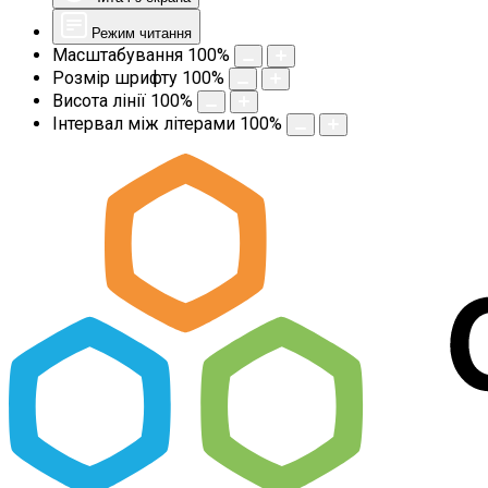
Режим читання
Масштабування
100
%
Розмір шрифту
100
%
Висота лінії
100
%
Інтервал між літерами
100
%