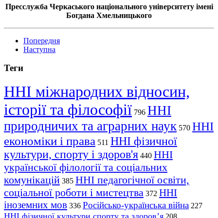
Пресслужба Черкаського національного університету імені
Богдана Хмельницького
Попередня
Наступна
Теги
ННІ міжнародних відносин,
історії та філософії
ННІ
796
природничих та аграрних наук
ННІ
570
економіки і права
ННІ фізичної
511
культури, спорту і здоров'я
ННІ
440
української філології та соціальних
комунікацій
ННІ педагогічної освіти,
385
соціальної роботи і мистецтва
ННІ
372
іноземних мов
Російсько-українська війна
336
227
ННІ фізичної культури спорту та здоров’я
208