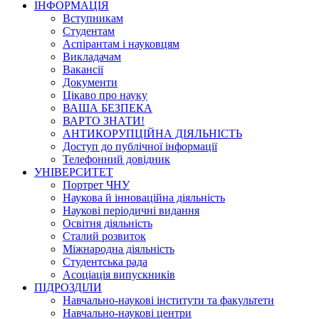
ІНФОРМАЦІЯ
Вступникам
Студентам
Аспірантам і науковцям
Викладачам
Вакансії
Документи
Цікаво про науку
ВАША БЕЗПЕКА
ВАРТО ЗНАТИ!
АНТИКОРУПЦІЙНА ДІЯЛЬНІСТЬ
Доступ до публічної інформації
Телефонний довідник
УНІВЕРСИТЕТ
Портрет ЧНУ
Наукова й інноваційна діяльність
Наукові періодичні видання
Освітня діяльність
Сталий розвиток
Міжнародна діяльність
Студентська рада
Асоціація випускників
ПІДРОЗДІЛИ
Навчально-наукові інститути та факультети
Навчально-наукові центри