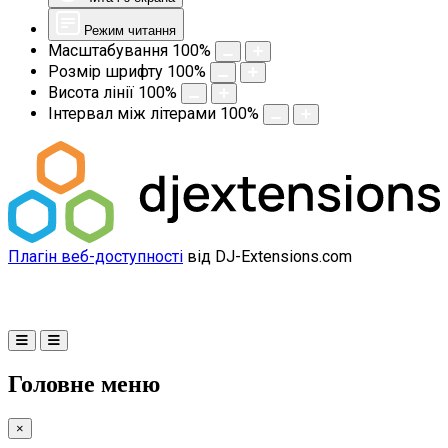
Режим читання
Масштабування
100
%
Розмір шрифту
100
%
Висота лінії
100
%
Інтервал між літерами
100
%
Плагін веб-доступності
від DJ-Extensions.com
Головне меню
×