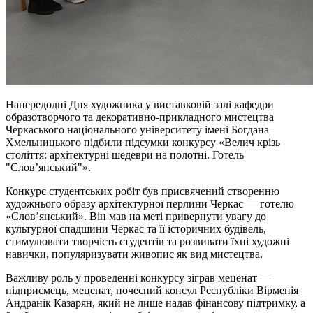
Напередодні Дня художника у виставковій залі кафедри
образотворчого та декоративно-прикладного мистецтва
Черкаського національного університету імені Богдана
Хмельницького підбили підсумки конкурсу «Велич крізь
століття: архітектурні шедеври на полотні. Готель
"Слов’янський"».
Конкурс студентських робіт був присвячений створенню
художнього образу архітектурної перлини Черкас — готелю
«Слов’янський». Він мав на меті привернути увагу до
культурної спадщини Черкас та її історичних будівель,
стимулювати творчість студентів та розвивати їхні художні
навички, популяризувати живопис як вид мистецтва.
Важливу роль у проведенні конкурсу зіграв меценат —
підприємець, меценат, почесний консул Республіки Вірменія
Андранік Казарян, який не лише надав фінансову підтримку, а