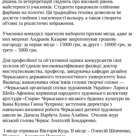
рішень та інтерпретацій свідчить про високий рівень
майстерності учасників. Студенти працювали олійними
фарбами на полотні. Ця традиційна техніка дозволила їм
досягти глибини і насиченості кольору, а також створити
об'ємні та реалістичні зображення.
Учасники конкурсу прагнули вибороти призові місця, адже за
них меценат Андранік Казарян запропонував грошову
нагороду: за перше місце – 15000 грн, за друге – 10000 грн, за
третє – 5000 грн.
Для професійної та об’єктивної оцінки конкурсантів свої
зусилля об’єднали висококваліфіковані фахівці: доктор
мистецтвознавства, професор, завідувачка кафедри дизайну
Черкаського державного технологічного університету Інна
Яковець; виконувачка обов’язків голови творчої спілки —
«Черкаської організації спілки художників України» Лариса
Шейх-Афоніна; керівниця народного художнього колективу
артстудія «Глорія» Черкаського міського будинку культури ім.
Івана Кулика Ганна Чуприна; заступник директора з
навчально-виховної роботи Черкаської дитячої художньої
школи ім. Данила Нарбута Анна Алабіна. Очолив журі
міський голова Черкас Анатолій Бондаренко.
І місце отримала Вікторія Куць, ІІ місце – Олексій Шевченко,