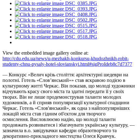
View the embedded image gallery online at:
http://cdu.edu.ua/news/u-mezhakh-konkursu-khudozhnikh-robit-
studenty-chnu-pysaly-hotel-slovianskyi.html#sigProIdeb8c7d7377
— Конкурс «Велич крізь століття: архітектурні шедеври на
полотні. Готель «Слов’янський»» став яскравою подією в
культурному житті Черкас. Він показав, що молоді художники
відчувають красу свого міста та здатні передати її у своїх
творах. Він не лише продемонстрував таланти молодих
художників, а й сприяв популяризації культурної спадщини
Черкас. Готель «Слов'янський», як одна з найпопулярніших
локацій міста став гідним об'єктом для творчого
осмислення. Висловлюємо надію, що молоді таланти
продовжать розвиватися і збагачувати українську культуру, —
зазначила в.о. завідувачки кафедри образотворчого та
декоративно-прикладного мистецтва Олеся Кравчук.