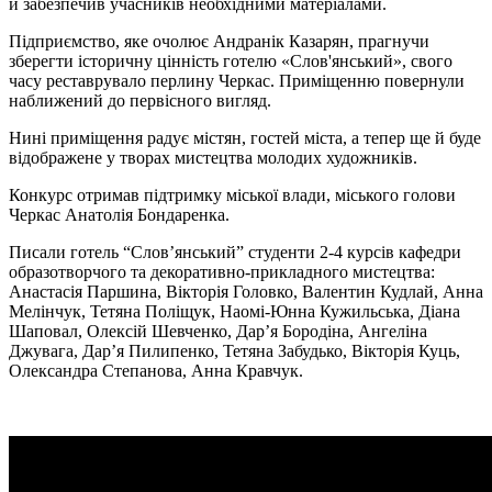
й забезпечив учасників необхідними матеріалами.
Підприємство, яке очолює Андранік Казарян, прагнучи
зберегти історичну цінність готелю «Слов'янський», свого
часу реставрувало перлину Черкас. Приміщенню повернули
наближений до первісного вигляд.
Нині приміщення радує містян, гостей міста, а тепер ще й буде
відображене у творах мистецтва молодих художників.
Конкурс отримав підтримку міської влади, міського голови
Черкас Анатолія Бондаренка.
Писали готель “Слов’янський” студенти 2-4 курсів кафедри
образотворчого та декоративно-прикладного мистецтва:
Анастасія Паршина, Вікторія Головко, Валентин Кудлай, Анна
Мелінчук, Тетяна Поліщук, Наомі-Юнна Кужильська, Діана
Шаповал, Олексій Шевченко, Дар’я Бородіна, Ангеліна
Джувага, Дар’я Пилипенко, Тетяна Забудько, Вікторія Куць,
Олександра Степанова, Анна Кравчук.