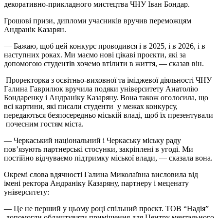
декоративно-прикладного мистецтва ЧНУ Іван Бондар.
Грошові призи, дипломи учасників вручив переможцям
Андранік Казарян.
— Бажаю, щоб цей конкурс проводився і в 2025, і в 2026, і в
наступних роках. Ми маємо нові цікаві проєкти, які за
допомогою студентів хочемо втілити в життя, — сказав він.
Проректорка з освітньо-виховної та іміджевої діяльності ЧНУ
Галина Гаврилюк вручила подяки університету Анатолію
Бондаренку і Андраніку Казаряну. Вона також оголосила, що
всі картини, які писали студенти у межах конкурсу,
передаються безпосередньо міській владі, щоб їх презентували
почесним гостям міста.
— Черкаський національний і Черкаську міську раду
пов’язують партнерські стосунки, закріплені в угоді. Ми
постійно відчуваємо підтримку міської влади, — сказала вона.
Окремі слова вдячності Галина Миколаївна висловила від
імені ректора Андраніку Казаряну, партнеру і меценату
університету:
— Це не перший у цьому році спільний проєкт. ТОВ “Надія”
допомогли облаштувати приміщення для Центру ментального