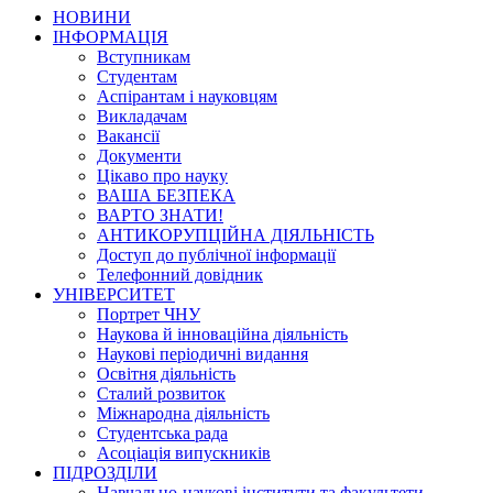
НОВИНИ
ІНФОРМАЦІЯ
Вступникам
Студентам
Аспірантам і науковцям
Викладачам
Вакансії
Документи
Цікаво про науку
ВАША БЕЗПЕКА
ВАРТО ЗНАТИ!
АНТИКОРУПЦІЙНА ДІЯЛЬНІСТЬ
Доступ до публічної інформації
Телефонний довідник
УНІВЕРСИТЕТ
Портрет ЧНУ
Наукова й інноваційна діяльність
Наукові періодичні видання
Освітня діяльність
Сталий розвиток
Міжнародна діяльність
Студентська рада
Асоціація випускників
ПІДРОЗДІЛИ
Навчально-наукові інститути та факультети