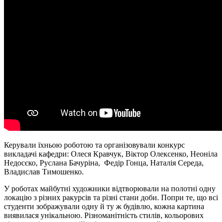
Керували їхньою роботою та організовували конкурс
викладачі кафедри: Олеся Кравчук, Віктор Олексенко, Неоніла
Недосєко, Руслана Бачуріна, Федір Гонца, Наталія Середа,
Владислав Тимошенко.
У роботах майбутні художники відтворювали на полотні одну
локацію з різних ракурсів та різні стани доби. Попри те, що всі
студенти зображували одну й ту ж будівлю, кожна картина
виявилася унікальною. Різноманітність стилів, кольорових