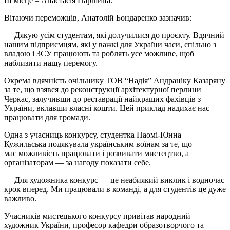
ІІІ місце – Анастасія Паршина.
Вітаючи переможців, Анатолій Бондаренко зазначив:
— Дякую усім студентам, які долучилися до проєкту. Вдячний
нашим підприємцям, які у важкі для України часи, спільно з
владою і ЗСУ працюють та роблять усе можливе, щоб
наблизити нашу перемогу.
Окрема вдячність очільнику ТОВ “Надія” Андраніку Казаряну
за те, що взявся до реконструкції архітектурної перлини
Черкас, залучивши до реставрації найкращих фахівців з
України, вклавши власні кошти. Цей приклад надихає нас
працювати для громади.
Одна з учасниць конкурсу, студентка Наомі-Юнна
Кужильська подякувала українським воїнам за те, що
має можливість працювати і розвивати мистецтво, а
організаторам — за нагоду показати себе.
— Для художника конкурс — це неабиякий виклик і водночас
крок вперед. Ми працювали в команді, а для студентів це дуже
важливо.
Учасників мистецького конкурсу привітав народний
художник України, професор кафедри образотворчого та