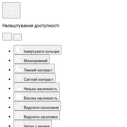
Налаштування доступності
Інвертувати кольори
Монохромний
Темний контраст
Світлий контраст
Низька насиченість
Висока насиченість
Виділити посилання
Виділити заголовки
Читач з екрана