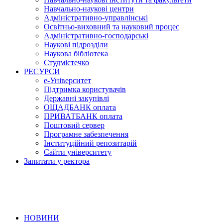
Навчально-наукові центри
Адміністративно-управлінські
Освітньо-виховний та науковий процес
Адміністративно-господарські
Наукові підрозділи
Наукова бібліотека
Студмістечко
РЕСУРСИ
е-Університет
Підтримка користувачів
Державні закупівлі
ОЩАДБАНК оплата
ПРИВАТБАНК оплата
Поштовий сервер
Програмне забезпечення
Інституційний репозитарій
Сайти університету
Запитати у ректора
НОВИНИ