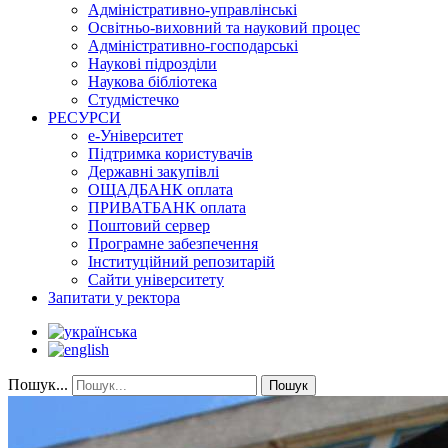
Адміністративно-управлінські
Освітньо-виховний та науковий процес
Адміністративно-господарські
Наукові підрозділи
Наукова бібліотека
Студмістечко
РЕСУРСИ
е-Університет
Підтримка користувачів
Державні закупівлі
ОЩАДБАНК оплата
ПРИВАТБАНК оплата
Поштовий сервер
Програмне забезпечення
Інституційний репозитарій
Сайти університету
Запитати у ректора
Пошук...
Пошук