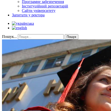
Програмне забезпечення
Інституційний репозитарій
Сайти університету
Запитати у ректора
Пошук...
Пошук