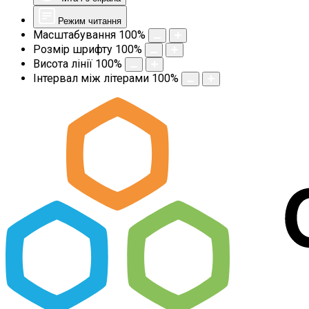
Режим читання
Масштабування
100
%
Розмір шрифту
100
%
Висота лінії
100
%
Інтервал між літерами
100
%