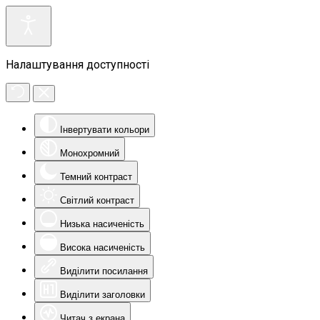
Налаштування доступності
Інвертувати кольори
Монохромний
Темний контраст
Світлий контраст
Низька насиченість
Висока насиченість
Виділити посилання
Виділити заголовки
Читач з екрана