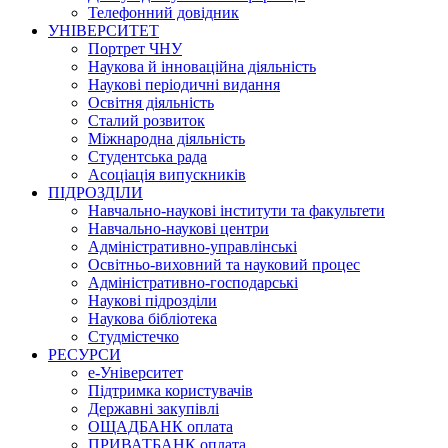
Телефонний довідник
УНІВЕРСИТЕТ
Портрет ЧНУ
Наукова й інноваційна діяльність
Наукові періодичні видання
Освітня діяльність
Сталий розвиток
Міжнародна діяльність
Студентська рада
Асоціація випускників
ПІДРОЗДІЛИ
Навчально-наукові інститути та факультети
Навчально-наукові центри
Адміністративно-управлінські
Освітньо-виховний та науковий процес
Адміністративно-господарські
Наукові підрозділи
Наукова бібліотека
Студмістечко
РЕСУРСИ
е-Університет
Підтримка користувачів
Державні закупівлі
ОЩАДБАНК оплата
ПРИВАТБАНК оплата