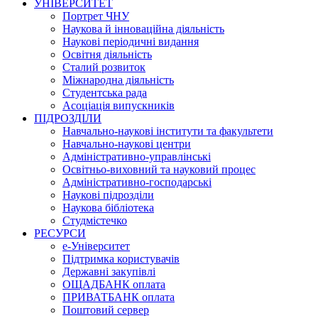
УНІВЕРСИТЕТ
Портрет ЧНУ
Наукова й інноваційна діяльність
Наукові періодичні видання
Освітня діяльність
Сталий розвиток
Міжнародна діяльність
Студентська рада
Асоціація випускників
ПІДРОЗДІЛИ
Навчально-наукові інститути та факультети
Навчально-наукові центри
Адміністративно-управлінські
Освітньо-виховний та науковий процес
Адміністративно-господарські
Наукові підрозділи
Наукова бібліотека
Студмістечко
РЕСУРСИ
е-Університет
Підтримка користувачів
Державні закупівлі
ОЩАДБАНК оплата
ПРИВАТБАНК оплата
Поштовий сервер