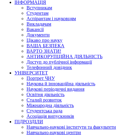
ІНФОРМАЦІЯ
Вступникам
Студентам
Аспірантам і науковцям
Викладачам
Вакансії
Документи
Цікаво про науку
ВАША БЕЗПЕКА
ВАРТО ЗНАТИ!
АНТИКОРУПЦІЙНА ДІЯЛЬНІСТЬ
Доступ до публічної інформації
Телефонний довідник
УНІВЕРСИТЕТ
Портрет ЧНУ
Наукова й інноваційна діяльність
Наукові періодичні видання
Освітня діяльність
Сталий розвиток
Міжнародна діяльність
Студентська рада
Асоціація випускників
ПІДРОЗДІЛИ
Навчально-наукові інститути та факультети
Навчально-наукові центри