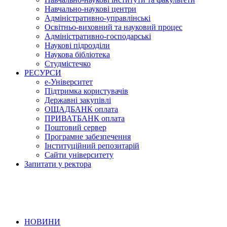
Навчально-наукові центри
Адміністративно-управлінські
Освітньо-виховний та науковий процес
Адміністративно-господарські
Наукові підрозділи
Наукова бібліотека
Студмістечко
РЕСУРСИ
е-Університет
Підтримка користувачів
Державні закупівлі
ОЩАДБАНК оплата
ПРИВАТБАНК оплата
Поштовий сервер
Програмне забезпечення
Інституційний репозитарій
Сайти університету
Запитати у ректора
НОВИНИ