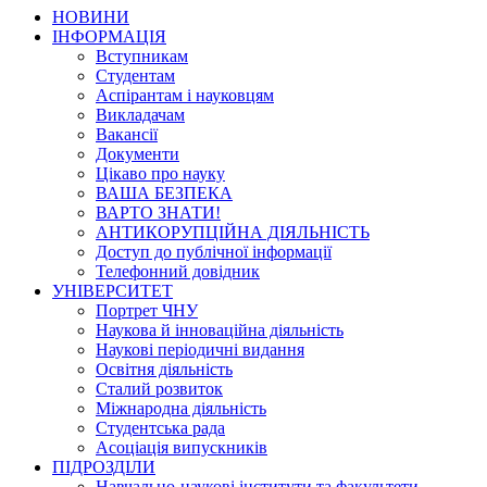
НОВИНИ
ІНФОРМАЦІЯ
Вступникам
Студентам
Аспірантам і науковцям
Викладачам
Вакансії
Документи
Цікаво про науку
ВАША БЕЗПЕКА
ВАРТО ЗНАТИ!
АНТИКОРУПЦІЙНА ДІЯЛЬНІСТЬ
Доступ до публічної інформації
Телефонний довідник
УНІВЕРСИТЕТ
Портрет ЧНУ
Наукова й інноваційна діяльність
Наукові періодичні видання
Освітня діяльність
Сталий розвиток
Міжнародна діяльність
Студентська рада
Асоціація випускників
ПІДРОЗДІЛИ
Навчально-наукові інститути та факультети