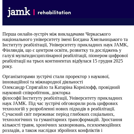
Перша онлайн-зустріч між викладачами Черкаського
національного університету імені Богдана Хмельницького та
Інституту реабілітації, Університету прикладних наук JAMK,
Фінляндія, що є центром освіти, розвитку та досліджень у
галузі мультидисциплінарної реабілітації, піонером цифрової
реабілітації на трьох континентах відбулася 15 грудня 2025
року.
Організаторами зустрічі стали проректор з наукової,
інноваційної та міжнародної діяльності
Олександр
Спрягайло
та Катаріна
Корнілофф
, провідний
науковий співробітник, докторка
філософії Інституту реабілітації, Університету прикладних
наук JAMK. Під час зустрічі обговорили роль цифрових
технологій у розробленні нових підходів в реабілітації.
Сучасний світ переживає період глибоких соціальних,
технологічних та гуманітарних трансформацій. Зростання
кількості травм, хронічних захворювань, психоемоційних
розладів, а також наслідки збройних конфліктів і