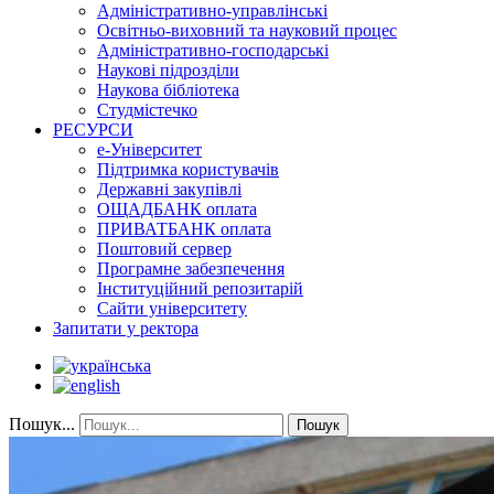
Адміністративно-управлінські
Освітньо-виховний та науковий процес
Адміністративно-господарські
Наукові підрозділи
Наукова бібліотека
Студмістечко
РЕСУРСИ
е-Університет
Підтримка користувачів
Державні закупівлі
ОЩАДБАНК оплата
ПРИВАТБАНК оплата
Поштовий сервер
Програмне забезпечення
Інституційний репозитарій
Сайти університету
Запитати у ректора
Пошук...
Пошук