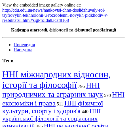
View the embedded image gallery online at:
http://cdu.edu.ua/news/naukovtsi-chnu-doslidzhuvaly-rol-
tsyfrovykh-tekhnolohii-u-rozroblenni-novykh-pidkhodiv-v-
reabilitatsii.html#sigProIda83caf8168
Кафедра анатомії, фізіології та фізичної реабілітації
Попередня
Наступна
Теги
ННІ міжнародних відносин,
історії та філософії
ННІ
796
природничих та аграрних наук
ННІ
570
економіки і права
ННІ фізичної
511
культури, спорту і здоров'я
ННІ
440
української філології та соціальних
комунікацій
ННІ педагогічної освіти,
385