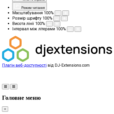
Режим читання
Масштабування
100
%
Розмір шрифту
100
%
Висота лінії
100
%
Інтервал між літерами
100
%
Плагін веб-доступності
від DJ-Extensions.com
Головне меню
×