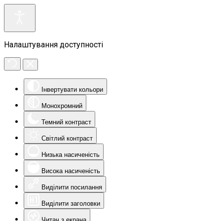
Налаштування доступності
Інвертувати кольори
Монохромний
Темний контраст
Світлий контраст
Низька насиченість
Висока насиченість
Виділити посилання
Виділити заголовки
Читач з екрана