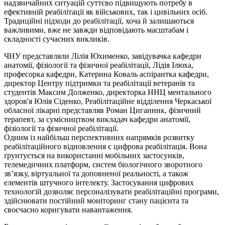
надзвичайних ситуацій суттєво підвищують потребу в
ефективній реабілітації як військових, так і цивільних осіб.
Традиційні підходи до реабілітації, хоча й залишаються
важливими, вже не завжди відповідають масштабам і
складності сучасних викликів.
ЧНУ представляли Лілія Юхименко, завідувачка кафедри
анатомії, фізіології та фізичної реабілітації, Лідія
Ілюха
,
професорка кафедри, Катерина Коваль аспірантка кафедри,
директор Центру підтримки та реабілітації ветеранів та
студентів Максим Долженко, директорка ННЦ ментального
здоров'я Юлія Сіденко, Реабілітаційне відділення Черкаської
обласної лікарні представляв Роман
Циганник
, фізичний
терапевт, за сумісництвом викладач кафедри анатомії,
фізіології та фізичної реабілітації.
Одним із найбільш перспективних напрямків розвитку
реабілітаційного відновлення є цифрова реабілітація. Вона
ґрунтується на використанні мобільних застосунків,
телемедичних платформ, систем біологічного зворотного
зв’язку, віртуальної та доповненої реальності, а також
елементів штучного інтелекту. Застосування цифрових
технологій дозволяє персоналізувати реабілітаційні програми,
здійснювати постійний моніторинг стану пацієнта та
своєчасно коригувати навантаження.