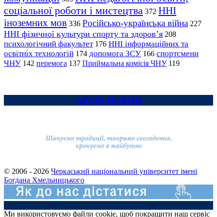
соціальної роботи і мистецтва
ННІ
372
іноземних мов
Російсько-українська війна
336
227
ННІ фізичної культури спорту та здоров’я
208
психологічний факультет
ННІ інформаційних та
176
освітніх технологій
допомога ЗСУ
спортсмени
174
166
ЧНУ
перемога
142
137
Приймальна комісія ЧНУ
119
АРХІВ НОВИН
© 2006 - 2026
Черкаський національний університет імені
Богдана Хмельницького
Ми використовуємо файли cookie, щоб покращити наш сервіс