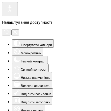
Налаштування доступності
Інвертувати кольори
Монохромний
Темний контраст
Світлий контраст
Низька насиченість
Висока насиченість
Виділити посилання
Виділити заголовки
Читач з екрана