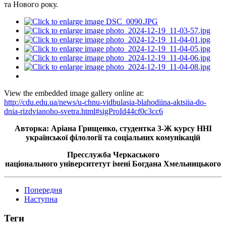
та Нового року.
View the embedded image gallery online at:
http://cdu.edu.ua/news/u-chnu-vidbulasia-blahodiina-aktsiia-do-
dnia-rizdvianoho-svetra.html#sigProId44cf0c3cc6
Авторка: Аріана Грищенко, студентка
3-Ж
курсу ННІ
української філології та соціальних комунікацій
Пресслужба Черкаського
національного
університетут
імені Богдана Хмельницького
Попередня
Наступна
Теги