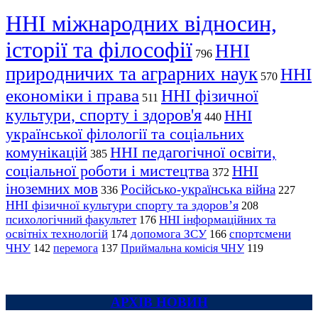
ННІ міжнародних відносин,
історії та філософії
ННІ
796
природничих та аграрних наук
ННІ
570
економіки і права
ННІ фізичної
511
культури, спорту і здоров'я
ННІ
440
української філології та соціальних
комунікацій
ННІ педагогічної освіти,
385
соціальної роботи і мистецтва
ННІ
372
іноземних мов
Російсько-українська війна
336
227
ННІ фізичної культури спорту та здоров’я
208
психологічний факультет
ННІ інформаційних та
176
освітніх технологій
допомога ЗСУ
спортсмени
174
166
ЧНУ
перемога
142
137
Приймальна комісія ЧНУ
119
АРХІВ НОВИН