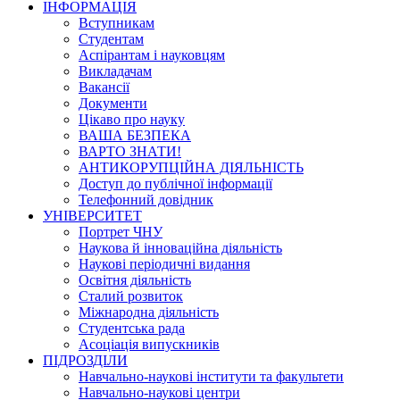
ІНФОРМАЦІЯ
Вступникам
Студентам
Аспірантам і науковцям
Викладачам
Вакансії
Документи
Цікаво про науку
ВАША БЕЗПЕКА
ВАРТО ЗНАТИ!
АНТИКОРУПЦІЙНА ДІЯЛЬНІСТЬ
Доступ до публічної інформації
Телефонний довідник
УНІВЕРСИТЕТ
Портрет ЧНУ
Наукова й інноваційна діяльність
Наукові періодичні видання
Освітня діяльність
Сталий розвиток
Міжнародна діяльність
Студентська рада
Асоціація випускників
ПІДРОЗДІЛИ
Навчально-наукові інститути та факультети
Навчально-наукові центри