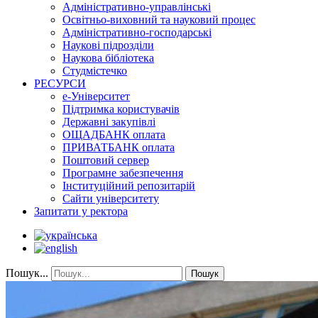
Адміністративно-управлінські
Освітньо-виховний та науковий процес
Адміністративно-господарські
Наукові підрозділи
Наукова бібліотека
Студмістечко
РЕСУРСИ
е-Університет
Підтримка користувачів
Державні закупівлі
ОЩАДБАНК оплата
ПРИВАТБАНК оплата
Поштовий сервер
Програмне забезпечення
Інституційний репозитарій
Сайти університету
Запитати у ректора
Пошук...
Пошук