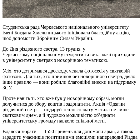
Студентська рада Черкаського національного університету
імені Богдана Хмельницького ініціювала благодійну акцію,
щоб допомогти Збройним Силам України.
До Дня різдвяного светра, 13 грудня, у
Черкаському
національному студенти
та викладачі приходили
в університет у светрах з новорічною тематикою.
Усіх, хто дотримався дрескоду, чекала фотосесія у святковій
фотозоні. Для тих, хто прийшов без новорічного светра, діяло
інше правило — вони робили благодійні внески на підтримку
ЗСУ.
Проте навіть ті, хто вже був у новорічному образі, могли
долучитися до збору коштів і
задонатити
. Акція «Одягни
різдвяний светр — подаруй тепло солдату!» стала не лише
святковим днем, а й чудовою можливістю об’єднати
університетську громаду навколо спільної мети.
Вдалося зібрати — 1550 гривень для допомоги армії, а також
зарядити учасників позитивними емоціями напередодні Різдва