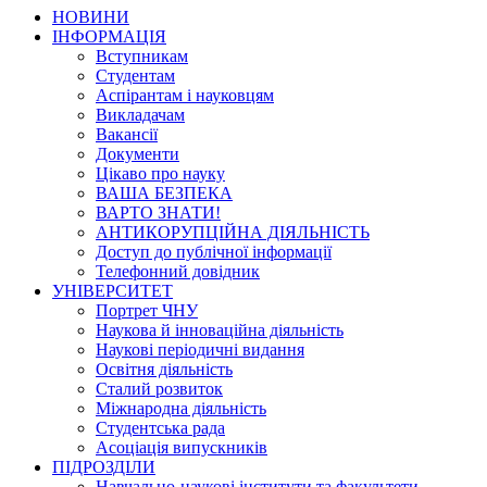
НОВИНИ
ІНФОРМАЦІЯ
Вступникам
Студентам
Аспірантам і науковцям
Викладачам
Вакансії
Документи
Цікаво про науку
ВАША БЕЗПЕКА
ВАРТО ЗНАТИ!
АНТИКОРУПЦІЙНА ДІЯЛЬНІСТЬ
Доступ до публічної інформації
Телефонний довідник
УНІВЕРСИТЕТ
Портрет ЧНУ
Наукова й інноваційна діяльність
Наукові періодичні видання
Освітня діяльність
Сталий розвиток
Міжнародна діяльність
Студентська рада
Асоціація випускників
ПІДРОЗДІЛИ
Навчально-наукові інститути та факультети