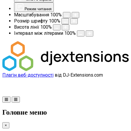
Режим читання
Масштабування
100
%
Розмір шрифту
100
%
Висота лінії
100
%
Інтервал між літерами
100
%
Плагін веб-доступності
від DJ-Extensions.com
Головне меню
×