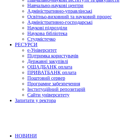
Навчально-наукові центри
Адміністративно-управлінські
Освітньо-виховний та науковий процес
Адміністративно-господарські
Наукові підрозділи
Наукова бібліотека
Студмістечко
РЕСУРСИ
е-Університет
Підтримка користувачів
Державні закупівлі
ОЩАДБАНК оплата
ПРИВАТБАНК оплата
Поштовий сервер
Програмне забезпечення
Інституційний репозитарій
Сайти університету
Запитати у ректора
НОВИНИ