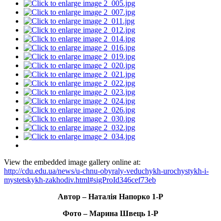
View the embedded image gallery online at:
http://cdu.edu.ua/news/u-chnu-obyraly-veduchykh-urochystykh-i-
mystetskykh-zakhodiv.html#sigProId346cef73eb
Автор – Наталія Напорко 1-Р
Фото – Марина Швець 1-Р