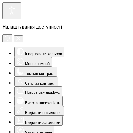
Налаштування доступності
Інвертувати кольори
Монохромний
Темний контраст
Світлий контраст
Низька насиченість
Висока насиченість
Виділити посилання
Виділити заголовки
Читач з екрана