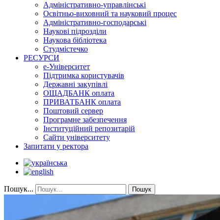
Адміністративно-управлінські
Освітньо-виховний та науковий процес
Адміністративно-господарські
Наукові підрозділи
Наукова бібліотека
Студмістечко
РЕСУРСИ
е-Університет
Підтримка користувачів
Державні закупівлі
ОЩАДБАНК оплата
ПРИВАТБАНК оплата
Поштовий сервер
Програмне забезпечення
Інституційний репозитарій
Сайти університету
Запитати у ректора
Пошук...
Пошук