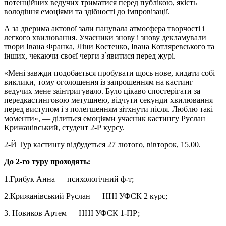
потенційних ведучих триматися перед публікою, якість
володіння емоціями та здібності до імпровізації.
А за дверима актової зали панувала атмосфера творчості і
легкого хвилювання. Учасники знову і знову декламували
твори Івана Франка, Ліни Костенко, Івана Котляревського та
інших, чекаючи своєї черги з`явитися перед журі.
«Мені завжди подобається пробувати щось нове, кидати собі
виклики, тому оголошення із запрошенням на кастинг
ведучих мене заінтригувало. Було цікаво спостерігати за
передкастинговою метушнею, відчути секунди хвилювання
перед виступом і з полегшенням зітхнути після. Люблю такі
моменти», — ділиться емоціями учасник кастингу Руслан
Крижанівський, студент 2-Р курсу.
2-Й Тур кастингу відбудеться 27 лютого, вівторок, 15.00.
До 2-го туру проходять:
1.Грибук Анна — психологічний ф-т;
2.Крижанівський Руслан — ННІ УФСК 2 курс;
3. Новиков Артем — ННІ УФСК 1-ПР;