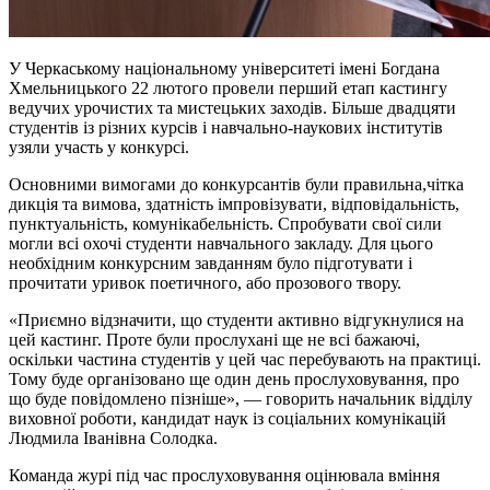
У Черкаському національному університеті імені Богдана
Хмельницького 22 лютого провели перший етап кастингу
ведучих урочистих та мистецьких заходів. Більше двадцяти
студентів із різних курсів і навчально-наукових інститутів
узяли участь у конкурсі.
Основними вимогами до конкурсантів були правильна,чітка
дикція та вимова, здатність імпровізувати, відповідальність,
пунктуальність, комунікабельність. Спробувати свої сили
могли всі охочі студенти навчального закладу. Для цього
необхідним конкурсним завданням було підготувати і
прочитати уривок поетичного, або прозового твору.
«Приємно відзначити, що студенти активно відгукнулися на
цей кастинг. Проте були прослухані ще не всі бажаючі,
оскільки частина студентів у цей час перебувають на практиці.
Тому буде організовано ще один день прослуховування, про
що буде повідомлено пізніше», — говорить начальник відділу
виховної роботи, кандидат наук із соціальних комунікацій
Людмила Іванівна Солодка.
Команда журі під час прослуховування оцінювала вміння