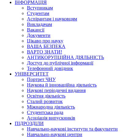
ІНФОРМАЦІЯ
Вступникам
Студентам
Аспірантам і науковцям
Викладачам
Вакансії
Документи
Цікаво про науку
ВАША БЕЗПЕКА
ВАРТО ЗНАТИ!
АНТИКОРУПЦІЙНА ДІЯЛЬНІСТЬ
Доступ до публічної інформації
Телефонний довідник
УНІВЕРСИТЕТ
Портрет ЧНУ
Наукова й інноваційна діяльність
Наукові періодичні видання
Освітня діяльність
Сталий розвиток
Міжнародна діяльність
Студентська рада
Асоціація випускників
ПІДРОЗДІЛИ
Навчально-наукові інститути та факультети
Навчально-наукові центри