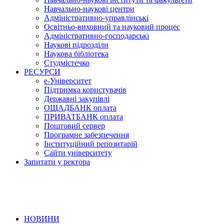
Навчально-наукові центри
Адміністративно-управлінські
Освітньо-виховний та науковий процес
Адміністративно-господарські
Наукові підрозділи
Наукова бібліотека
Студмістечко
РЕСУРСИ
е-Університет
Підтримка користувачів
Державні закупівлі
ОЩАДБАНК оплата
ПРИВАТБАНК оплата
Поштовий сервер
Програмне забезпечення
Інституційний репозитарій
Сайти університету
Запитати у ректора
НОВИНИ