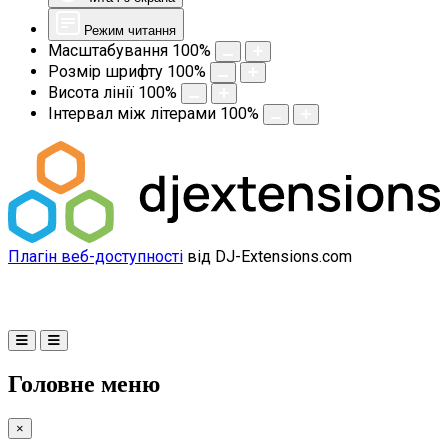
Режим читання
Масштабування
100
%
Розмір шрифту
100
%
Висота лінії
100
%
Інтервал між літерами
100
%
Плагін веб-доступності
від DJ-Extensions.com
Головне меню
×