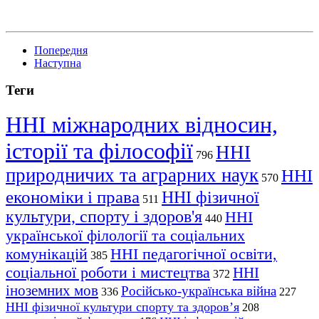
Попередня
Наступна
Теги
ННІ міжнародних відносин,
історії та філософії
ННІ
796
природничих та аграрних наук
ННІ
570
економіки і права
ННІ фізичної
511
культури, спорту і здоров'я
ННІ
440
української філології та соціальних
комунікацій
ННІ педагогічної освіти,
385
соціальної роботи і мистецтва
ННІ
372
іноземних мов
Російсько-українська війна
336
227
ННІ фізичної культури спорту та здоров’я
208