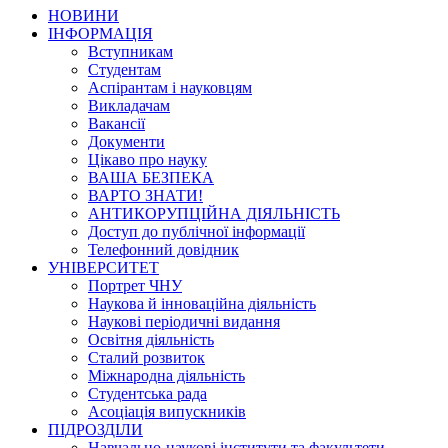
НОВИНИ
ІНФОРМАЦІЯ
Вступникам
Студентам
Аспірантам і науковцям
Викладачам
Вакансії
Документи
Цікаво про науку
ВАША БЕЗПЕКА
ВАРТО ЗНАТИ!
АНТИКОРУПЦІЙНА ДІЯЛЬНІСТЬ
Доступ до публічної інформації
Телефонний довідник
УНІВЕРСИТЕТ
Портрет ЧНУ
Наукова й інноваційна діяльність
Наукові періодичні видання
Освітня діяльність
Сталий розвиток
Міжнародна діяльність
Студентська рада
Асоціація випускників
ПІДРОЗДІЛИ
Навчально-наукові інститути та факультети