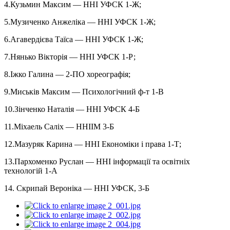
4.Кузьмин Максим — ННІ УФСК 1-Ж;
5.Музиченко Анжеліка — ННІ УФСК 1-Ж;
6.Агавердієва Таїса — ННІ УФСК 1-Ж;
7.Нянько Вікторія — ННІ УФСК 1-Р;
8.Іжко Галина — 2-ПО хореографія;
9.Миськів Максим — Психологічний ф-т 1-В
10.Зінченко Наталія — ННІ УФСК 4-Б
11.Міхаель Саліх — ННІІМ 3-Б
12.Мазуряк Карина — ННІ Економіки і права 1-Т;
13.Пархоменко Руслан — ННІ інформації та освітніх
технологій 1-А
14. Скрипай Вероніка — ННІ УФСК, 3-Б