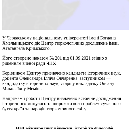
У Черкаському національному університеті імені Богдана
Хмельницького діє Центр тюркологічних досліджень імені
Агатангела Кримського.
Його створено наказом № 201 від 01.09.2021 згідно з
рішенням вченої ради ЧНУ.
Керівником Центру призначено кандидата історичних наук,
доцента Олександра Ілліча Овчаренка, заступником —
кандидатку історичних наук, старшу викладачку Оксану
Миколаївну Меміш.
Напрямами роботи Центру визначено всебічне дослідження
історичного минулого та широкого кола проблем сучасного
буття країн та народів тюркомовного світу.
ННІ міжнародних відносин, історії та філософії