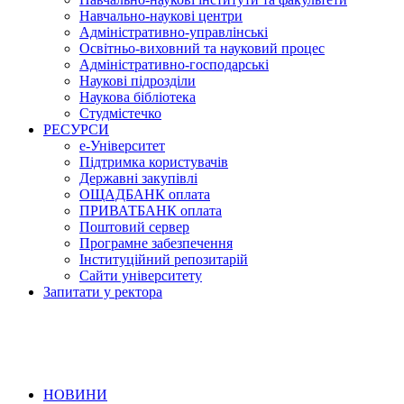
Навчально-наукові центри
Адміністративно-управлінські
Освітньо-виховний та науковий процес
Адміністративно-господарські
Наукові підрозділи
Наукова бібліотека
Студмістечко
РЕСУРСИ
е-Університет
Підтримка користувачів
Державні закупівлі
ОЩАДБАНК оплата
ПРИВАТБАНК оплата
Поштовий сервер
Програмне забезпечення
Інституційний репозитарій
Сайти університету
Запитати у ректора
НОВИНИ