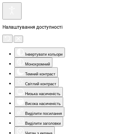
Налаштування доступності
Інвертувати кольори
Монохромний
Темний контраст
Світлий контраст
Низька насиченість
Висока насиченість
Виділити посилання
Виділити заголовки
Читач з екрана