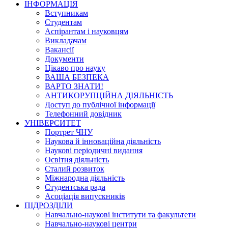
ІНФОРМАЦІЯ
Вступникам
Студентам
Аспірантам і науковцям
Викладачам
Вакансії
Документи
Цікаво про науку
ВАША БЕЗПЕКА
ВАРТО ЗНАТИ!
АНТИКОРУПЦІЙНА ДІЯЛЬНІСТЬ
Доступ до публічної інформації
Телефонний довідник
УНІВЕРСИТЕТ
Портрет ЧНУ
Наукова й інноваційна діяльність
Наукові періодичні видання
Освітня діяльність
Сталий розвиток
Міжнародна діяльність
Студентська рада
Асоціація випускників
ПІДРОЗДІЛИ
Навчально-наукові інститути та факультети
Навчально-наукові центри