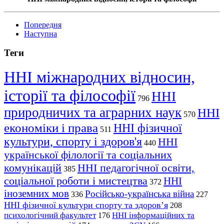
Попередня
Наступна
Теги
ННІ міжнародних відносин,
історії та філософії
ННІ
796
природничих та аграрних наук
ННІ
570
економіки і права
ННІ фізичної
511
культури, спорту і здоров'я
ННІ
440
української філології та соціальних
комунікацій
ННІ педагогічної освіти,
385
соціальної роботи і мистецтва
ННІ
372
іноземних мов
Російсько-українська війна
336
227
ННІ фізичної культури спорту та здоров’я
208
психологічний факультет
ННІ інформаційних та
176