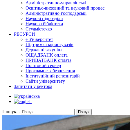
Адміністративно-управлінські
Освітньо-виховний та науковий процес
Адміністративно-господарські
Наукові підрозділи
Наукова бібліотека
Студмістечко
РЕСУРСИ
е-Університет
Підтримка користувачів
Державні закупівлі
ОЩАДБАНК оплата
ПРИВАТБАНК оплата
Поштовий сервер
Програмне забезпечення
Інституційний репозитарій
Сайти університету
Запитати у ректора
Пошук...
Пошук