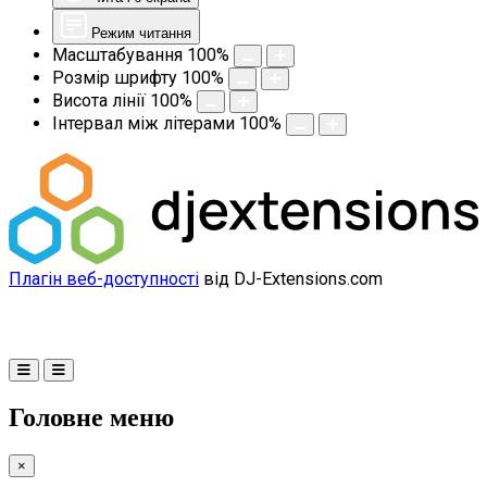
Режим читання
Масштабування
100
%
Розмір шрифту
100
%
Висота лінії
100
%
Інтервал між літерами
100
%
Плагін веб-доступності
від DJ-Extensions.com
Головне меню
×