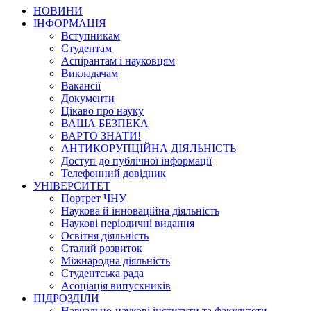
НОВИНИ
ІНФОРМАЦІЯ
Вступникам
Студентам
Аспірантам і науковцям
Викладачам
Вакансії
Документи
Цікаво про науку
ВАША БЕЗПЕКА
ВАРТО ЗНАТИ!
АНТИКОРУПЦІЙНА ДІЯЛЬНІСТЬ
Доступ до публічної інформації
Телефонний довідник
УНІВЕРСИТЕТ
Портрет ЧНУ
Наукова й інноваційна діяльність
Наукові періодичні видання
Освітня діяльність
Сталий розвиток
Міжнародна діяльність
Студентська рада
Асоціація випускників
ПІДРОЗДІЛИ
Навчально-наукові інститути та факультети