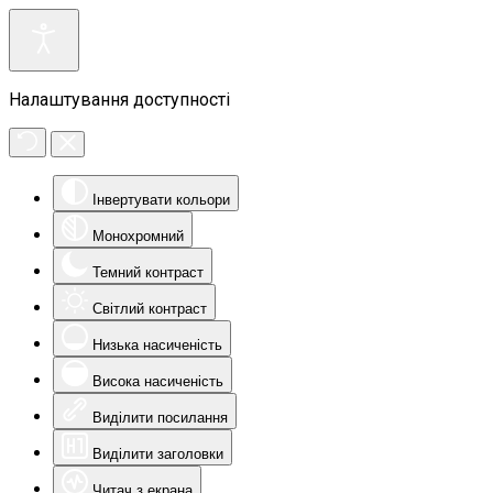
Налаштування доступності
Інвертувати кольори
Монохромний
Темний контраст
Світлий контраст
Низька насиченість
Висока насиченість
Виділити посилання
Виділити заголовки
Читач з екрана