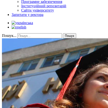
Програмне забезпечення
Інституційний репозитарій
Сайти університету
Запитати у ректора
Пошук...
Пошук