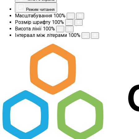
Режим читання
Масштабування
100
%
Розмір шрифту
100
%
Висота лінії
100
%
Інтервал між літерами
100
%