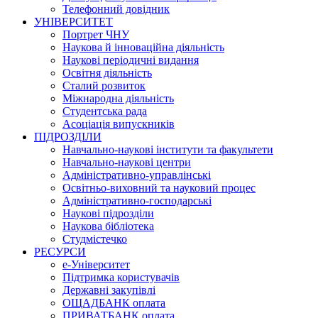
Телефонний довідник
УНІВЕРСИТЕТ
Портрет ЧНУ
Наукова й інноваційна діяльність
Наукові періодичні видання
Освітня діяльність
Сталий розвиток
Міжнародна діяльність
Студентська рада
Асоціація випускників
ПІДРОЗДІЛИ
Навчально-наукові інститути та факультети
Навчально-наукові центри
Адміністративно-управлінські
Освітньо-виховний та науковий процес
Адміністративно-господарські
Наукові підрозділи
Наукова бібліотека
Студмістечко
РЕСУРСИ
е-Університет
Підтримка користувачів
Державні закупівлі
ОЩАДБАНК оплата
ПРИВАТБАНК оплата