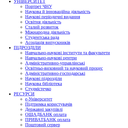
УНІВЕРСИТЕТ
Портрет ЧНУ
Наукова й інноваційна діяльність
Наукові періодичні видання
Освітня діяльність
Сталий розвиток
Міжнародна діяльність
Студентська рада
Асоціація випускників
ПІДРОЗДІЛИ
Навчально-наукові інститути та факультети
Навчально-наукові центри
Адміністративно-управлінські
Освітньо-виховний та науковий процес
Адміністративно-господарські
Наукові підрозділи
Наукова бібліотека
Студмістечко
РЕСУРСИ
е-Університет
Підтримка користувачів
Державні закупівлі
ОЩАДБАНК оплата
ПРИВАТБАНК оплата
Поштовий сервер