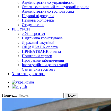
Адміністративно-управлінські
Освітньо-виховний та науковий процес
Адміністративно-господарські
Наукові підрозділи
Наукова бібліотека
Студмістечко
РЕСУРСИ
е-Університет
Підтримка користувачів
Державні закупівлі
ОЩАДБАНК оплата
ПРИВАТБАНК оплата
Поштовий сервер
Програмне забезпечення
Інституційний репозитарій
Сайти університету
Запитати у ректора
Пошук...
Пошук