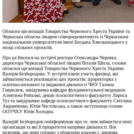
Обласна організація Товариства Червоного Хреста України та
Черкаська обласна лікарня співпрацюватимуть із Черкаським
національним університетом імені Богдана Хмельницького у
низці спільних проєктів.
Про це йшлося на зустрічі ректора Олександра Черевка,
директора Черкаської обласної лікарні Віталія Шила, голови
обласної організації Товариства Червоного Хреста України
Валерія Безбородова. У зустрічі взяли участь фахівці, які
займатимуться реалізацією цих проєктів: проректорка з
освітньо-виховної та іміджевої діяльності ЧНУ Галина
Гаврилюк, завідувачка кафедри фундаментальної медицини
Алевтина Рибалко, декан психологічного факультету Лариса
Туз та завідувачки кафедр психологічного факультету Світлана
Аврамченко, Юлія Чистовська, а також заступниця голови
ООТЧХУ Юлія Холодна.
Валерій Безбородов поінформував про те, чим займається нині
організація та які її пріоритетні напрями діяльності. Він
розповів, що нині спільно з обласною владою і, зокрема,