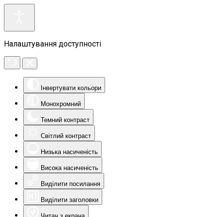
Налаштування доступності
Інвертувати кольори
Монохромний
Темний контраст
Світлий контраст
Низька насиченість
Висока насиченість
Виділити посилання
Виділити заголовки
Читач з екрана