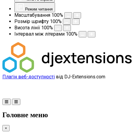
Режим читання
Масштабування
100
%
Розмір шрифту
100
%
Висота лінії
100
%
Інтервал між літерами
100
%
Плагін веб-доступності
від DJ-Extensions.com
Головне меню
×