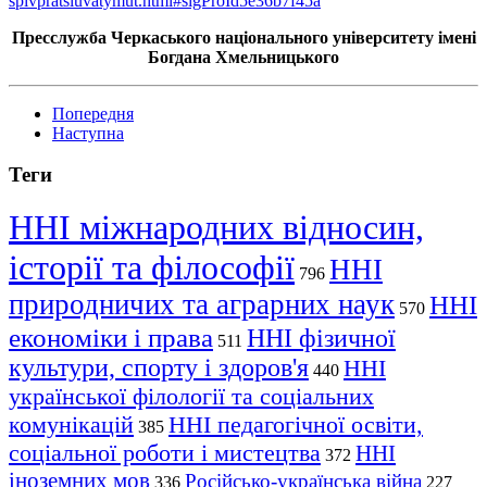
spivpratsiuvatymut.html#sigProId5e36b7f45a
Пресслужба Черкаського національного університету імені
Богдана Хмельницького
Попередня
Наступна
Теги
ННІ міжнародних відносин,
історії та філософії
ННІ
796
природничих та аграрних наук
ННІ
570
економіки і права
ННІ фізичної
511
культури, спорту і здоров'я
ННІ
440
української філології та соціальних
комунікацій
ННІ педагогічної освіти,
385
соціальної роботи і мистецтва
ННІ
372
іноземних мов
Російсько-українська війна
336
227