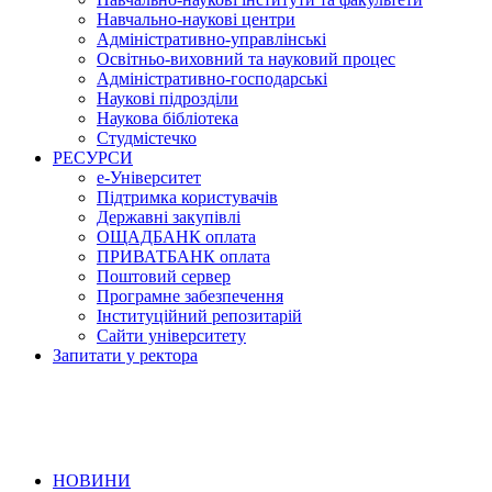
Навчально-наукові центри
Адміністративно-управлінські
Освітньо-виховний та науковий процес
Адміністративно-господарські
Наукові підрозділи
Наукова бібліотека
Студмістечко
РЕСУРСИ
е-Університет
Підтримка користувачів
Державні закупівлі
ОЩАДБАНК оплата
ПРИВАТБАНК оплата
Поштовий сервер
Програмне забезпечення
Інституційний репозитарій
Сайти університету
Запитати у ректора
НОВИНИ