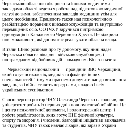
Черкаською обласною лікарнею та іншими медичними
закладами області ведеться робота над підготовкою медичної
галузі до зими, забезпеченням закладів медицини усім для
цього необхідним. Працюють також над психологічною
реабілітацією поранених військовослужбовців та внутрішньо
переміщених осіб. ООТЧХУ заручився підтримкою
однодумців із Канадського Червоного Хреста. Це відкрило
нові можливості, які допомагає реалізувати обласна влада.
Віталій Шило розповів про ту допомогу, яку нині надає
Черкаська обласна лікарня і військовослужбовцям, і
постраждалим від бойових дій громадянам. Він зазначив:
— Черкаський національний — провідний ЗВО Черкащини,
який готує психологів, медиків та фахівців інших
спеціальностей. Тому ми прагнемо долучити вас до виконання
завдань, які війна ставить перед нами, владою і всім
українським суспільством.
Своєю чергою ректор ЧНУ Олександр Черевко наголосив, що
університет робить із перших днів повномасштабної війни. Це
і центр психологічної допомоги, і волонтерський центр, і
робота реабілітологів, яких готує ННІ фізичної культури,
спорту та здоров’я, і численні благодійні ініціативи викладачів
та студентів. ЧНУ також навчає лікарів, які зараз в Україні