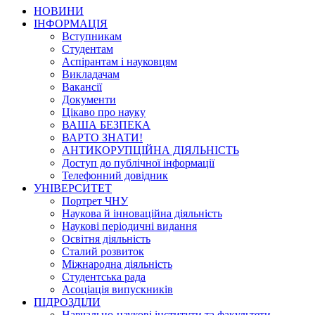
НОВИНИ
ІНФОРМАЦІЯ
Вступникам
Студентам
Аспірантам і науковцям
Викладачам
Вакансії
Документи
Цікаво про науку
ВАША БЕЗПЕКА
ВАРТО ЗНАТИ!
АНТИКОРУПЦІЙНА ДІЯЛЬНІСТЬ
Доступ до публічної інформації
Телефонний довідник
УНІВЕРСИТЕТ
Портрет ЧНУ
Наукова й інноваційна діяльність
Наукові періодичні видання
Освітня діяльність
Сталий розвиток
Міжнародна діяльність
Студентська рада
Асоціація випускників
ПІДРОЗДІЛИ
Навчально-наукові інститути та факультети