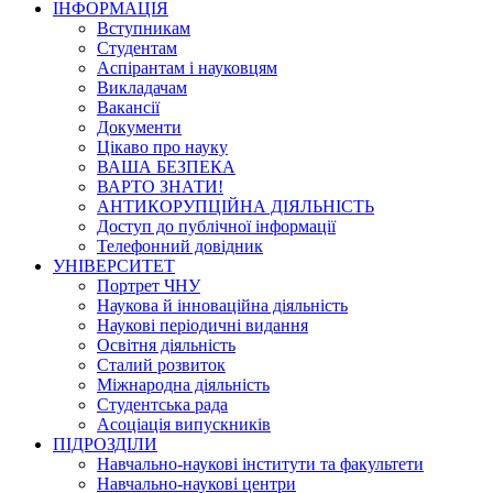
ІНФОРМАЦІЯ
Вступникам
Студентам
Аспірантам і науковцям
Викладачам
Вакансії
Документи
Цікаво про науку
ВАША БЕЗПЕКА
ВАРТО ЗНАТИ!
АНТИКОРУПЦІЙНА ДІЯЛЬНІСТЬ
Доступ до публічної інформації
Телефонний довідник
УНІВЕРСИТЕТ
Портрет ЧНУ
Наукова й інноваційна діяльність
Наукові періодичні видання
Освітня діяльність
Сталий розвиток
Міжнародна діяльність
Студентська рада
Асоціація випускників
ПІДРОЗДІЛИ
Навчально-наукові інститути та факультети
Навчально-наукові центри