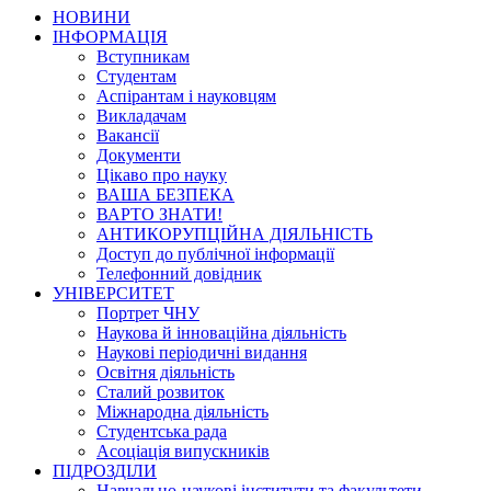
НОВИНИ
ІНФОРМАЦІЯ
Вступникам
Студентам
Аспірантам і науковцям
Викладачам
Вакансії
Документи
Цікаво про науку
ВАША БЕЗПЕКА
ВАРТО ЗНАТИ!
АНТИКОРУПЦІЙНА ДІЯЛЬНІСТЬ
Доступ до публічної інформації
Телефонний довідник
УНІВЕРСИТЕТ
Портрет ЧНУ
Наукова й інноваційна діяльність
Наукові періодичні видання
Освітня діяльність
Сталий розвиток
Міжнародна діяльність
Студентська рада
Асоціація випускників
ПІДРОЗДІЛИ
Навчально-наукові інститути та факультети