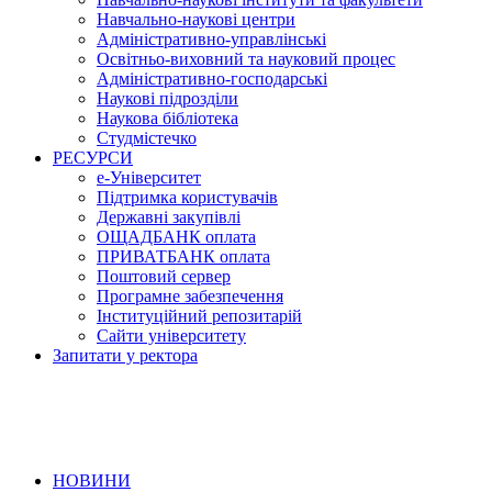
Навчально-наукові центри
Адміністративно-управлінські
Освітньо-виховний та науковий процес
Адміністративно-господарські
Наукові підрозділи
Наукова бібліотека
Студмістечко
РЕСУРСИ
е-Університет
Підтримка користувачів
Державні закупівлі
ОЩАДБАНК оплата
ПРИВАТБАНК оплата
Поштовий сервер
Програмне забезпечення
Інституційний репозитарій
Сайти університету
Запитати у ректора
НОВИНИ