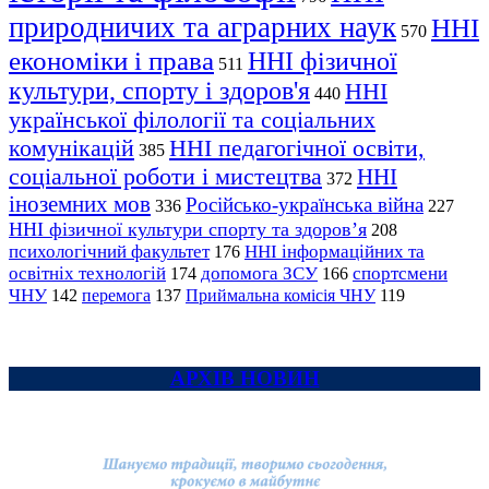
природничих та аграрних наук
ННІ
570
економіки і права
ННІ фізичної
511
культури, спорту і здоров'я
ННІ
440
української філології та соціальних
комунікацій
ННІ педагогічної освіти,
385
соціальної роботи і мистецтва
ННІ
372
іноземних мов
Російсько-українська війна
336
227
ННІ фізичної культури спорту та здоров’я
208
психологічний факультет
ННІ інформаційних та
176
освітніх технологій
допомога ЗСУ
спортсмени
174
166
ЧНУ
перемога
142
137
Приймальна комісія ЧНУ
119
АРХІВ НОВИН