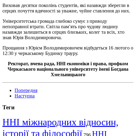
Виховав десятки поколінь студентів, які назавжди зберегли в
серцях почуття вдячності за уважне, чуйне ставлення до них.
Університетська громада глибоко сумує з приводу
непоправної втрати. Світла пам’ять про чудову людину
назавжди залишиться в серцях близьких, колег та всіх, хто
знав Юрія Володимировича.
Прощання з Юрієм Володимировичем відбудеться 16 лютого о
12:30 у черкаському Будинку трауру.
Ректорат, вчена рада, ННІ економіки і права, профком
Черкаського національного університету імені Богдана
Хмельницького
Попередня
Наступна
Теги
ННІ міжнародних відносин,
історії та філософії
ННІ
796