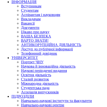
ІНФОРМАЦІЯ
Вступникам
Студентам
Аспірантам і науковцям
Викладачам
Вакансії
Документи
Цікаво про науку
ВАША БЕЗПЕКА
ВАРТО ЗНАТИ!
АНТИКОРУПЦІЙНА ДІЯЛЬНІСТЬ
Доступ до публічної інформації
Телефонний довідник
УНІВЕРСИТЕТ
Портрет ЧНУ
Наукова й інноваційна діяльність
Наукові періодичні видання
Освітня діяльність
Сталий розвиток
Міжнародна діяльність
Студентська рада
Асоціація випускників
ПІДРОЗДІЛИ
Навчально-наукові інститути та факультети
Навчально-наукові центри