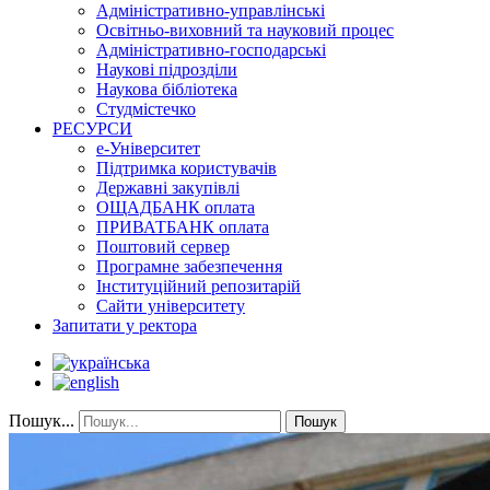
Адміністративно-управлінські
Освітньо-виховний та науковий процес
Адміністративно-господарські
Наукові підрозділи
Наукова бібліотека
Студмістечко
РЕСУРСИ
е-Університет
Підтримка користувачів
Державні закупівлі
ОЩАДБАНК оплата
ПРИВАТБАНК оплата
Поштовий сервер
Програмне забезпечення
Інституційний репозитарій
Сайти університету
Запитати у ректора
Пошук...
Пошук