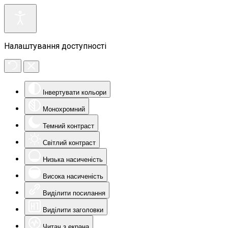
Налаштування доступності
Інвертувати кольори
Монохромний
Темний контраст
Світлий контраст
Низька насиченість
Висока насиченість
Виділити посилання
Виділити заголовки
Читач з екрана