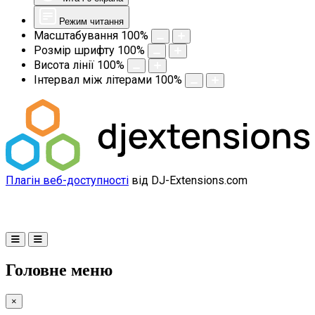
Режим читання
Масштабування
100
%
Розмір шрифту
100
%
Висота лінії
100
%
Інтервал між літерами
100
%
Плагін веб-доступності
від DJ-Extensions.com
Головне меню
×